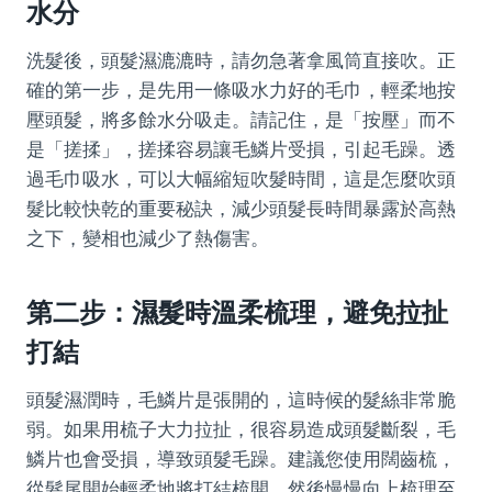
水分
洗髮後，頭髮濕漉漉時，請勿急著拿風筒直接吹。正
確的第一步，是先用一條吸水力好的毛巾，輕柔地按
壓頭髮，將多餘水分吸走。請記住，是「按壓」而不
是「搓揉」，搓揉容易讓毛鱗片受損，引起毛躁。透
過毛巾吸水，可以大幅縮短吹髮時間，這是怎麼吹頭
髮比較快乾的重要秘訣，減少頭髮長時間暴露於高熱
之下，變相也減少了熱傷害。
第二步：濕髮時溫柔梳理，避免拉扯
打結
頭髮濕潤時，毛鱗片是張開的，這時候的髮絲非常脆
弱。如果用梳子大力拉扯，很容易造成頭髮斷裂，毛
鱗片也會受損，導致頭髮毛躁。建議您使用闊齒梳，
從髮尾開始輕柔地將打結梳開，然後慢慢向上梳理至