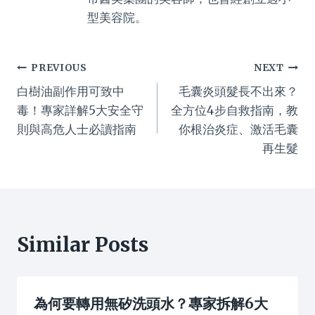
型美容院。
Post
PREVIOUS
NEXT
白樹油副作用可致中
毛囊炎頭髮長不出來？
navigation
毒！專家詳解5大安全守
全方位4步自救指南，教
則與高危人士必讀指南
你根治炎症、激活毛囊
再生髮
Similar Posts
為何要轉用無矽洗頭水？專家拆解6大