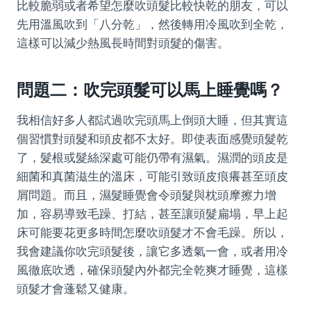
比較脆弱或者希望怎麼吹頭髮比較快乾的朋友，可以
先用溫風吹到「八分乾」，然後轉用冷風吹到全乾，
這樣可以減少熱風長時間對頭髮的傷害。
問題二：吹完頭髮可以馬上睡覺嗎？
我相信好多人都試過吹完頭馬上倒頭大睡，但其實這
個習慣對頭髮和頭皮都不太好。即使表面感覺頭髮乾
了，髮根或髮絲深處可能仍帶有濕氣。濕潤的頭皮是
細菌和真菌滋生的溫床，可能引致頭皮痕癢甚至頭皮
屑問題。而且，濕髮睡覺會令頭髮與枕頭摩擦力增
加，容易導致毛躁、打結，甚至讓頭髮扁塌，早上起
床可能要花更多時間怎麼吹頭髮才不會毛躁。所以，
我會建議你吹完頭髮後，讓它多透氣一會，或者用冷
風徹底吹透，確保頭髮內外都完全乾爽才睡覺，這樣
頭髮才會蓬鬆又健康。