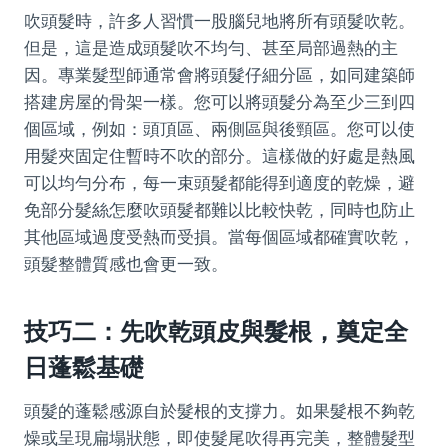
吹頭髮時，許多人習慣一股腦兒地將所有頭髮吹乾。
但是，這是造成頭髮吹不均勻、甚至局部過熱的主
因。專業髮型師通常會將頭髮仔細分區，如同建築師
搭建房屋的骨架一樣。您可以將頭髮分為至少三到四
個區域，例如：頭頂區、兩側區與後頸區。您可以使
用髮夾固定住暫時不吹的部分。這樣做的好處是熱風
可以均勻分布，每一束頭髮都能得到適度的乾燥，避
免部分髮絲怎麼吹頭髮都難以比較快乾，同時也防止
其他區域過度受熱而受損。當每個區域都確實吹乾，
頭髮整體質感也會更一致。
技巧二：先吹乾頭皮與髮根，奠定全
日蓬鬆基礎
頭髮的蓬鬆感源自於髮根的支撐力。如果髮根不夠乾
燥或呈現扁塌狀態，即使髮尾吹得再完美，整體髮型