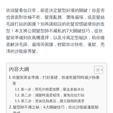
吹頭髮看似日常，卻是決定髮型好壞的關鍵！你是否
也曾面對吹極不乾、髮尾亂翹、瀏海扁塌，或是髮絲
毛躁打結的困擾？別再讓錯誤的吹髮習慣破壞你的造
型！本文將公開髮型師不藏私的7大關鍵技巧，從吹
髮前準備到吹風機選擇，以及冷風定型秘訣，助你徹
底解決毛躁、扁塌等困擾，輕鬆吹出快乾、蓬鬆、亮
澤的沙龍級秀髮。
內容大綱
吹髮前黃金準備：打好基礎，快速乾髮同時減少熱傷
害
第一步：用毛巾輕柔按壓，吸走多餘水分
第二步：濕髮時溫柔梳理，避免拉扯打結
第三步：塗抹抗熱產品，建立隔熱防護罩
髮型師不傳之秘：4大關鍵技巧，吹出沙龍級蓬鬆順