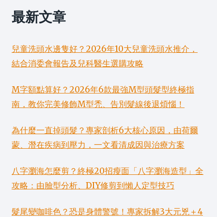
最新文章
兒童洗頭水邊隻好？2026年10大兒童洗頭水推介，
結合消委會報告及兒科醫生選購攻略
M字額點算好？2026年6款最強M型頭髮型終極指
南，教你完美修飾M型禿、告別髮線後退煩惱！
為什麼一直掉頭髮？專家剖析6大核心原因，由荷爾
蒙、潛在疾病到壓力，一文看清成因與治療方案
八字瀏海怎麼剪？終極20招瘦面「八字瀏海造型」全
攻略：由臉型分析、DIY修剪到懶人定型技巧
髮尾變咖啡色？恐是身體警號！專家拆解3大元兇＋4