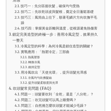
滑感
技巧一：先分區後吹髮，確保均勻受熱
技巧二：先吹乾頭皮與髮根，奠定全日蓬鬆基礎
技巧三：風筒由上往下，順著毛鱗片方向吹撫平毛
躁
技巧四：掌握黃金距離與溫度，從根源避免熱傷害
鎖定完美造型的終極一步：善用冷風定型，效果持久
一整天
冷風定型的科學：為何冷風是鎖住造型的關鍵？
實戰應用：「熱塑冷定」三部曲
熱風塑形
轉換冷風
維持定型
用冷風吹出「天使光環」，提升頭髮光澤感
冷風均勻吹拂髮絲
提升頭髮柔順度與光澤
吹頭髮常見問題 (FAQ)
問題一：頭髮要吹到「全乾」還是「八分乾」？
問題二：吹完頭髮可以馬上睡覺嗎？
問題三：自然捲怎麼吹頭髮才能減少毛躁？