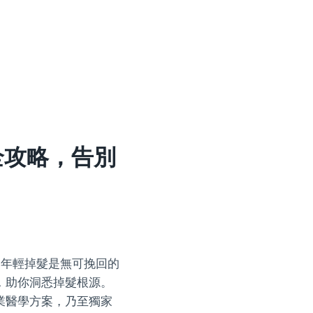
全攻略，告別
為年輕掉髮是無可挽回的
，助你洞悉掉髮根源。
業醫學方案，乃至獨家