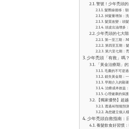
警號！少年禿頭的
髮際線後移：額
掉髮量增加：洗
髮質改變：頭髮
頭皮出油增多
少年禿頭的七大階段
第一至三期：M
第四至五期：
第六至七期：
少年禿頭「有救」嗎
「黃金治療期」的
毛囊的不可逆過
錯失黃金期：一
早期介入的顯著
治療成本效益
心理健康的保護
【獨家優勢】超越
透過AI智能預
為您建立個人
少年禿頭自救指南：
養髮飲食好習慣：