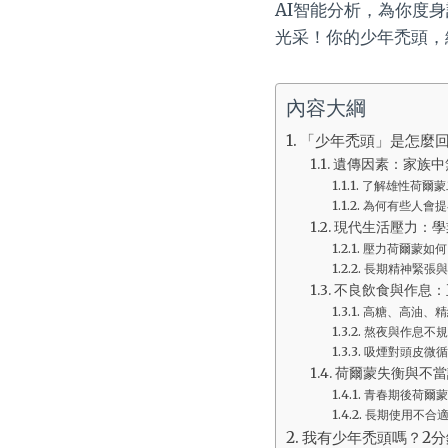
AI智能分析，為你度
光采！你的少年禿頭，
內容大綱
「少年禿頭」是怎麼
遺傳因素：家族中
了解雄性荷爾蒙
為何有些人會提
現代生活壓力：學
壓力荷爾蒙如何
長期精神緊張與
不良飲食與作息：
高糖、高油、精
熬夜與作息不規
吸煙對頭皮微循
荷爾蒙失衡與不當
青春期後荷爾蒙
長期使用不合
我有少年禿頭嗎？2