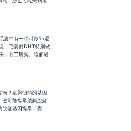
情況，您也可能受到遺
毛囊中有一種叫做5α還
說，毛囊對DHT特別敏
長，甚至脫落。這個過
發病？這與個體的基因
刺激可能提早啟動脫髮
的脫髮基因提早「覺