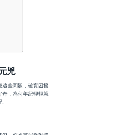
元兇
療這些問題，確實困擾
好奇，為何年紀輕輕就
兇。