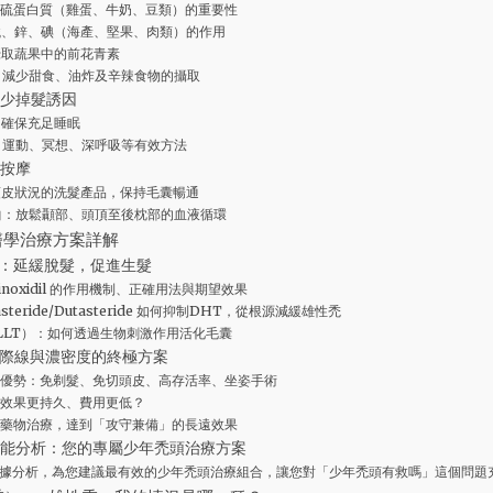
硫蛋白質（雞蛋、牛奶、豆類）的重要性
鐵、鋅、碘（海產、堅果、肉類）的作用
攝取蔬果中的前花青素
：減少甜食、油炸及辛辣食物的攝取
少掉髮誘因
，確保充足睡眠
：運動、冥想、深呼吸等有效方法
按摩
頭皮狀況的洗髮產品，保持毛囊暢通
曲：放鬆顳部、頭頂至後枕部的血液循環
醫學治療方案詳解
：延緩脫髮，促進生髮
noxidil 的作用機制、正確用法與期望效果
steride/Dutasteride 如何抑制DHT，從根源減緩雄性禿
LLT）：如何透過生物刺激作用活化毛囊
際線與濃密度的終極方案
的優勢：免剃髮、免切頭皮、高存活率、坐姿手術
效果更持久、費用更低？
藥物治療，達到「攻守兼備」的長遠效果
智能分析：您的專屬少年禿頭治療方案
據分析，為您建議最有效的少年禿頭治療組合，讓您對「少年禿頭有救嗎」這個問題