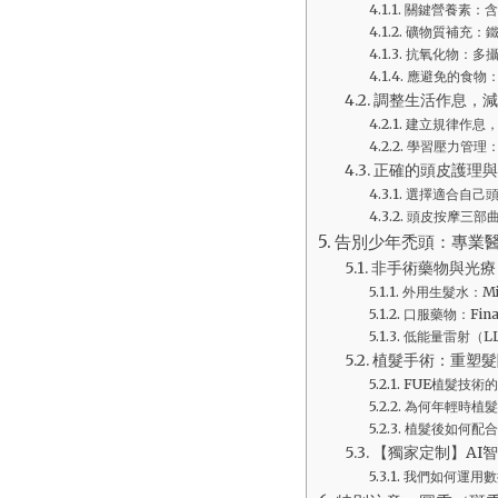
關鍵營養素：含
礦物質補充：
抗氧化物：多
應避免的食物
調整生活作息，減
建立規律作息
學習壓力管理
正確的頭皮護理與
選擇適合自己
頭皮按摩三部
告別少年禿頭：專業
非手術藥物與光療
外用生髮水：Mi
口服藥物：Fina
低能量雷射（L
植髮手術：重塑髮
FUE植髮技術
為何年輕時植髮
植髮後如何配合
【獨家定制】AI
我們如何運用數