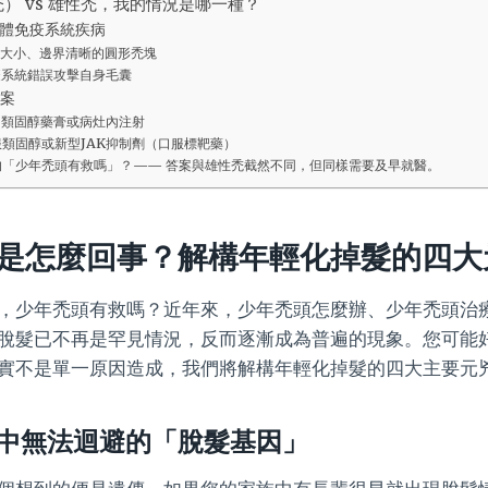
） vs 雄性禿，我的情況是哪一種？
體免疫系統疾病
大小、邊界清晰的圓形禿塊
疫系統錯誤攻擊自身毛囊
案
用類固醇藥膏或病灶內注射
類固醇或新型JAK抑制劑（口服標靶藥）
的「少年禿頭有救嗎」？—— 答案與雄性禿截然不同，但同樣需要及早就醫。
是怎麼回事？解構年輕化掉髮的四大
，少年禿頭有救嗎？近年來，少年禿頭怎麼辦、少年禿頭治
脫髮已不再是罕見情況，反而逐漸成為普遍的現象。您可能
實不是單一原因造成，我們將解構年輕化掉髮的四大主要元
中無法迴避的「脫髮基因」