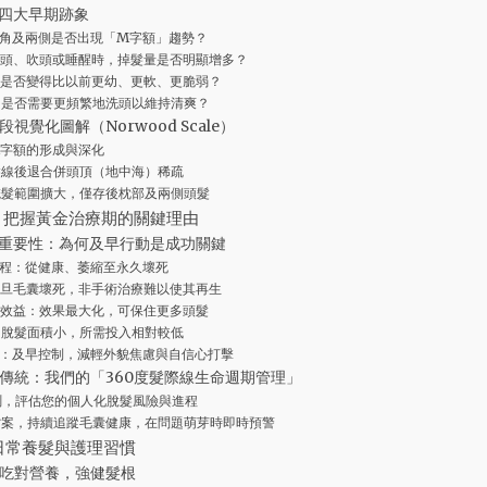
四大早期跡象
角及兩側是否出現「M字額」趨勢？
頭、吹頭或睡醒時，掉髮量是否明顯增多？
是否變得比以前更幼、更軟、更脆弱？
：是否需要更頻繁地洗頭以維持清爽？
視覺化圖解（Norwood Scale）
字額的形成與深化
髮線後退合併頭頂（地中海）稀疏
禿髮範圍擴大，僅存後枕部及兩側頭髮
？把握黃金治療期的關鍵理由
重要性：為何及早行動是成功關鍵
程：從健康、萎縮至永久壞死
旦毛囊壞死，非手術治療難以使其再生
效益：效果最大化，可保住更多頭髮
：脫髮面積小，所需投入相對較低
：及早控制，減輕外貌焦慮與自信心打擊
傳統：我們的「360度髮際線生命週期管理」
測，評估您的個人化脫髮風險與進程
檔案，持續追蹤毛囊健康，在問題萌芽時即時預警
日常養髮與護理習慣
吃對營養，強健髮根