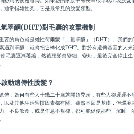
個想到的便是遺傳。如果您的家族中有長輩很早就出現脫髮
，通常指雄性禿，它是最常見的脫髮類型。
氫睪酮(DHT)對毛囊的攻擊機制
重要的角色就是雄性荷爾蒙「二氫睪酮」（DHT）。我們的
素遇到睪酮，就會把它轉化成DHT。對於有遺傳基因的人來
，使毛囊逐漸萎縮，然後頭髮會變細、變短，最後完全停止生
。
早啟動遺傳性脫髮？
遺傳，為何有些人十幾二十歲就開始禿頭，有些人卻遲遲不
，以及其他生活習慣因素都有關。雖然基因是基礎，但環境
力、不良飲食，或是作息不規律，都可能促使那些「沉睡」
。