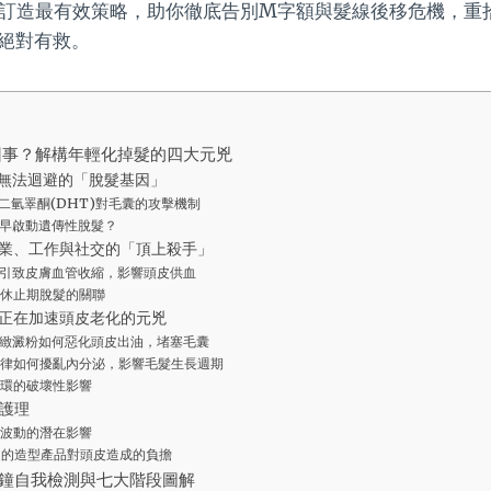
身訂造最有效策略，助你徹底告別M字額與髮線後移危機，重
絕對有救。
回事？解構年輕化掉髮的四大元兇
無法迴避的「脫髮基因」
二氫睪酮(DHT)對毛囊的攻擊機制
早啟動遺傳性脫髮？
業、工作與社交的「頂上殺手」
引致皮膚血管收縮，影響頭皮供血
休止期脫髮的關聯
正在加速頭皮老化的元兇
緻澱粉如何惡化頭皮出油，堵塞毛囊
律如何擾亂內分泌，影響毛髮生長週期
環的破壞性影響
護理
波動的潛在影響
適的造型產品對頭皮造成的負擔
分鐘自我檢測與七大階段圖解