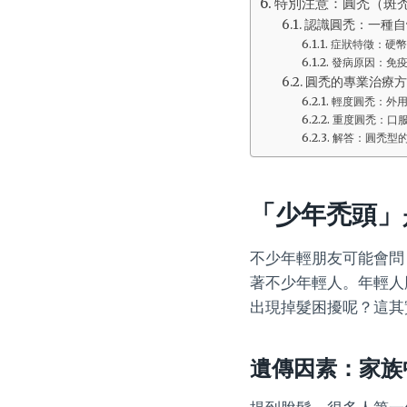
特別注意：圓禿（斑禿
認識圓禿：一種自
症狀特徵：硬幣
發病原因：免
圓禿的專業治療方
輕度圓禿：外
重度圓禿：口服
解答：圓禿型
「少年禿頭」
不少年輕朋友可能會問
著不少年輕人。年輕人
出現掉髮困擾呢？這其
遺傳因素：家族