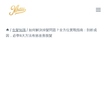
Skip
to
content
/
生髮知識
/
如何解決掉髮問題？全方位實戰指南：剖析成
因，必學8大方法有效改善脫髮