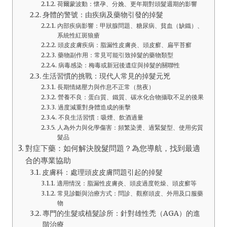
荷爾蒙波動：懷孕、分娩、更年期對頭髮週期的影響
身體的警號：由疾病及藥物引發的掉髮
內部疾病影響：甲狀腺問題、糖尿病、貧血（缺鐵）、
系統性紅斑狼瘡
頭皮皮膚疾病：脂漏性皮膚炎、頭皮癬、扁平苔癬
藥物副作用：常見可能引致掉髮的藥物類型
病毒感染：梅毒或新冠後遺症與掉髮的關聯性
生活習慣的挑戰：現代人常見的掉髮元兇
長期情緒壓力與作息不正常（熬夜）
營養不良：蛋白質、鐵質、碳水化合物攝取不足的後果
過度減重對身體造成的衝擊
不良生活習慣：吸煙、飲酒過量
人為外力與化學傷害：頻繁染燙、過緊髮型、使用劣質
髮品
對症下藥：如何解決脫髮問題？為您導航，找到最適
合的專業協助
皮膚科：處理頭皮皮膚問題引起的掉髮
適用情況：脂漏性皮膚炎、頭皮過度乾燥、頭皮癬等
常見診斷與治療方式：問診、觀察頭皮、外用及口服藥
物
專門的生髮或植髮診所：針對雄性禿（AGA）的進
階治療