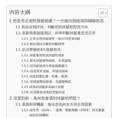
內容大綱
您是否正面對脫髮困擾？一分鐘自我檢測與關鍵前兆
初步自我評估：判斷您的掉髮類型與方向
居家簡易脫髮測試：科學判斷掉髮量是否正常
正常生理掉髮標準：每日50至100根
輕拉測試步驟與判斷標準
必須警惕的8大脫髮前兆
掉髮量突然或持續性增多
新生頭髮變得細軟、生長緩慢
頭頂髮旋或分界線範圍擴大
頭皮異常油膩，伴隨頭垢味
頭皮頻繁紅腫、乾癢、脫屑
前額髮際線後退，毛髮變稀疏
掉落的頭髮多為細小短髮
出現圓形或塊狀禿髮區域
深度剖析：為何您會遇到掉髮的問題？
基因與荷爾蒙：無法忽視的先天與生理因素
雄性禿（AGA）：遺傳、雙氫睾酮（DHT）與毛囊萎
縮的詳細機制