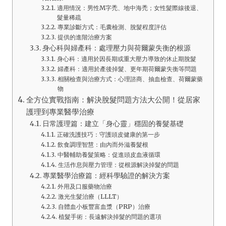
適用情況：男性M字禿、地中海禿；女性髮際線後退、
髮量稀疏
專業診斷方式：毛囊檢測、脫髮程度評估
提供的進階治療方案
身心科與婦產科：處理壓力與荷爾蒙失衡的根源
身心科：適用於因長期或重大壓力導致的休止期脫髮
婦產科：適用於產後掉髮、更年期荷爾蒙失衡等問題
相關檢查與治療方式：心理諮商、抽血檢查、荷爾蒙藥
物
全方位實戰指南：解決脫髮問題方法大公開！從居家
護理到專業醫學治療
日常護理篇：建立「身心靈」穩固的養髮基礎
正確洗護技巧：守護頭皮健康的第一步
飲食調理智慧：由內而外滋養髮根
中醫輔助養髮策略：促進頭皮血液循環
生活作息與壓力管理：從根源解決掉髮的問題
專業醫學治療篇：經科學驗證的解決方案
外用及口服藥物治療
激光生髮治療（LLLT）
自體血小板豐富血漿（PRP）治療
植髮手術：長遠解決掉髮的問題的選項