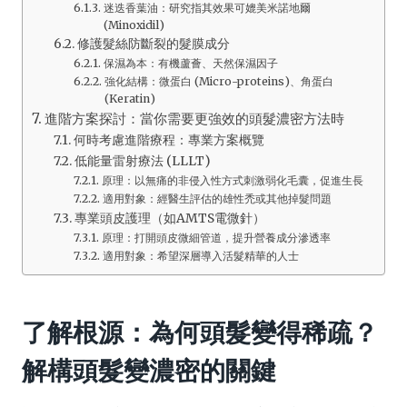
迷迭香葉油：研究指其效果可媲美米諾地爾
(Minoxidil)
修護髮絲防斷裂的髮膜成分
保濕為本：有機蘆薈、天然保濕因子
強化結構：微蛋白 (Micro-proteins)、角蛋白
(Keratin)
進階方案探討：當你需要更強效的頭髮濃密方法時
何時考慮進階療程：專業方案概覽
低能量雷射療法 (LLLT)
原理：以無痛的非侵入性方式刺激弱化毛囊，促進生長
適用對象：經醫生評估的雄性禿或其他掉髮問題
專業頭皮護理（如AMTS電微針）
原理：打開頭皮微細管道，提升營養成分滲透率
適用對象：希望深層導入活髮精華的人士
了解根源：為何頭髮變得稀疏？
解構
頭髮變濃密
的關鍵