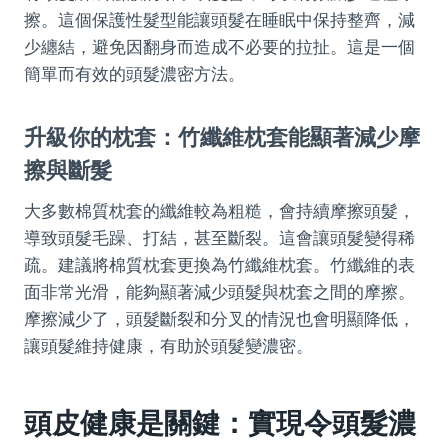
擦。這個保護性髮型能讓頭髮在睡眠中保持整齊，減
少纏結，避免因翻身而造成不必要的拉扯。這是一個
簡單而有效的頭髮濃密方法。
升級你的枕套：竹纖維枕套能顯著減少摩
擦與斷髮
大多數棉質枕套的纖維較為粗糙，會持續摩擦頭髮，
導致頭髮毛躁、打結，甚至斷裂。這會讓頭髮變得稀
疏。建議將棉質枕套更換為竹纖維枕套。竹纖維的表
面非常光滑，能夠顯著減少頭髮與枕套之間的摩擦。
摩擦減少了，頭髮斷裂和分叉的情況也會明顯降低，
讓頭髮維持健康，有助於頭髮變濃密。
頭皮健康是關鍵：實現
令頭髮濃