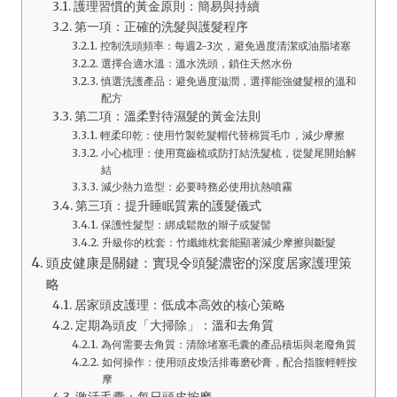
護理習慣的黃金原則：簡易與持續
第一項：正確的洗髮與護髮程序
控制洗頭頻率：每週2-3次，避免過度清潔或油脂堵塞
選擇合適水溫：溫水洗頭，鎖住天然水份
慎選洗護產品：避免過度滋潤，選擇能強健髮根的溫和
配方
第二項：溫柔對待濕髮的黃金法則
輕柔印乾：使用竹製乾髮帽代替棉質毛巾，減少摩擦
小心梳理：使用寬齒梳或防打結洗髮梳，從髮尾開始解
結
減少熱力造型：必要時務必使用抗熱噴霧
第三項：提升睡眠質素的護髮儀式
保護性髮型：綁成鬆散的辮子或髮髻
升級你的枕套：竹纖維枕套能顯著減少摩擦與斷髮
頭皮健康是關鍵：實現令頭髮濃密的深度居家護理策
略
居家頭皮護理：低成本高效的核心策略
定期為頭皮「大掃除」：溫和去角質
為何需要去角質：清除堵塞毛囊的產品積垢與老廢角質
如何操作：使用頭皮煥活排毒磨砂膏，配合指腹輕輕按
摩
激活毛囊：每日頭皮按摩