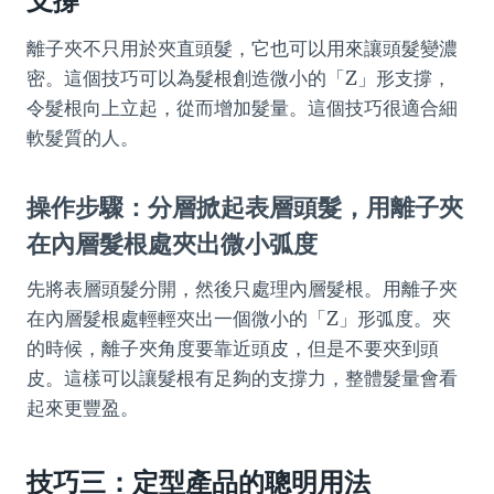
支撐
離子夾不只用於夾直頭髮，它也可以用來讓頭髮變濃
密。這個技巧可以為髮根創造微小的「Z」形支撐，
令髮根向上立起，從而增加髮量。這個技巧很適合細
軟髮質的人。
操作步驟：分層掀起表層頭髮，用離子夾
在內層髮根處夾出微小弧度
先將表層頭髮分開，然後只處理內層髮根。用離子夾
在內層髮根處輕輕夾出一個微小的「Z」形弧度。夾
的時候，離子夾角度要靠近頭皮，但是不要夾到頭
皮。這樣可以讓髮根有足夠的支撐力，整體髮量會看
起來更豐盈。
技巧三：定型產品的聰明用法