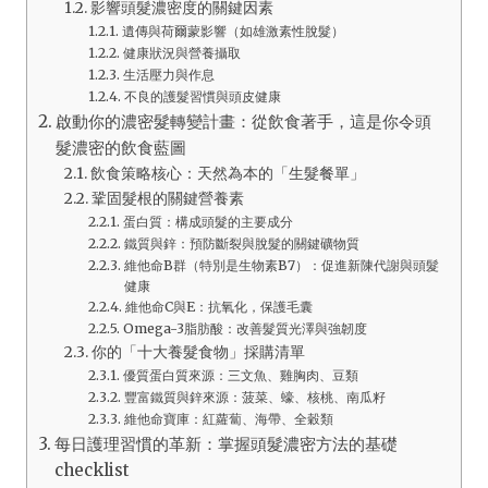
影響頭髮濃密度的關鍵因素
遺傳與荷爾蒙影響（如雄激素性脫髮）
健康狀況與營養攝取
生活壓力與作息
不良的護髮習慣與頭皮健康
啟動你的濃密髮轉變計畫：從飲食著手，這是你令頭
髮濃密的飲食藍圖
飲食策略核心：天然為本的「生髮餐單」
鞏固髮根的關鍵營養素
蛋白質：構成頭髮的主要成分
鐵質與鋅：預防斷裂與脫髮的關鍵礦物質
維他命B群（特別是生物素B7）：促進新陳代謝與頭髮
健康
維他命C與E：抗氧化，保護毛囊
Omega-3脂肪酸：改善髮質光澤與強韌度
你的「十大養髮食物」採購清單
優質蛋白質來源：三文魚、雞胸肉、豆類
豐富鐵質與鋅來源：菠菜、蠔、核桃、南瓜籽
維他命寶庫：紅蘿蔔、海帶、全穀類
每日護理習慣的革新：掌握頭髮濃密方法的基礎
checklist