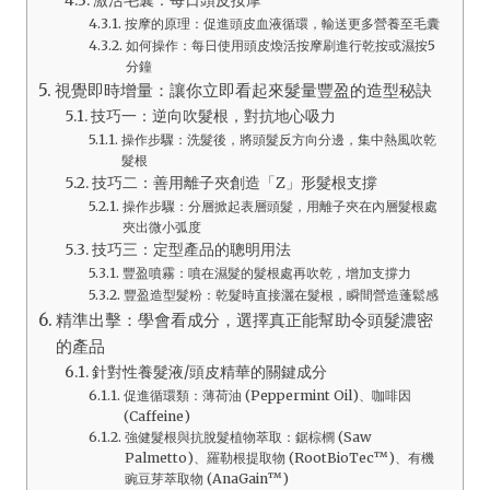
按摩的原理：促進頭皮血液循環，輸送更多營養至毛囊
如何操作：每日使用頭皮煥活按摩刷進行乾按或濕按5
分鐘
視覺即時增量：讓你立即看起來髮量豐盈的造型秘訣
技巧一：逆向吹髮根，對抗地心吸力
操作步驟：洗髮後，將頭髮反方向分邊，集中熱風吹乾
髮根
技巧二：善用離子夾創造「Z」形髮根支撐
操作步驟：分層掀起表層頭髮，用離子夾在內層髮根處
夾出微小弧度
技巧三：定型產品的聰明用法
豐盈噴霧：噴在濕髮的髮根處再吹乾，增加支撐力
豐盈造型髮粉：乾髮時直接灑在髮根，瞬間營造蓬鬆感
精準出擊：學會看成分，選擇真正能幫助令頭髮濃密
的產品
針對性養髮液/頭皮精華的關鍵成分
促進循環類：薄荷油 (Peppermint Oil)、咖啡因
(Caffeine)
強健髮根與抗脫髮植物萃取：鋸棕櫚 (Saw
Palmetto)、羅勒根提取物 (RootBioTec™)、有機
豌豆芽萃取物 (AnaGain™)