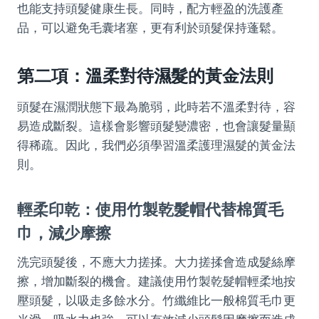
也能支持頭髮健康生長。同時，配方輕盈的洗護產
品，可以避免毛囊堵塞，更有利於頭髮保持蓬鬆。
第二項：溫柔對待濕髮的黃金法則
頭髮在濕潤狀態下最為脆弱，此時若不溫柔對待，容
易造成斷裂。這樣會影響頭髮變濃密，也會讓髮量顯
得稀疏。因此，我們必須學習溫柔護理濕髮的黃金法
則。
輕柔印乾：使用竹製乾髮帽代替棉質毛
巾，減少摩擦
洗完頭髮後，不應大力搓揉。大力搓揉會造成髮絲摩
擦，增加斷裂的機會。建議使用竹製乾髮帽輕柔地按
壓頭髮，以吸走多餘水分。竹纖維比一般棉質毛巾更