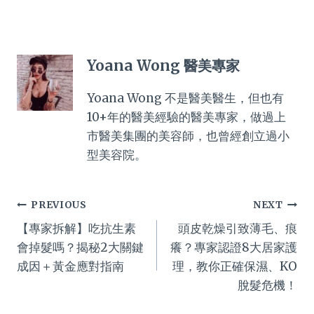
Yoana Wong 醫美專家
Yoana Wong 不是醫美醫生，但也有
10+年的醫美經驗的醫美專家，做過上
市醫美集團的美容師，也曾經創立過小
型美容院。
Post
PREVIOUS
NEXT
【專家拆解】吃抗生素
頭皮乾燥引致薄毛、痕
navigation
會掉髮嗎？揭秘2大關鍵
癢？專家認證8大居家護
成因＋黃金應對指南
理，教你正確保濕、KO
脫髮危機！