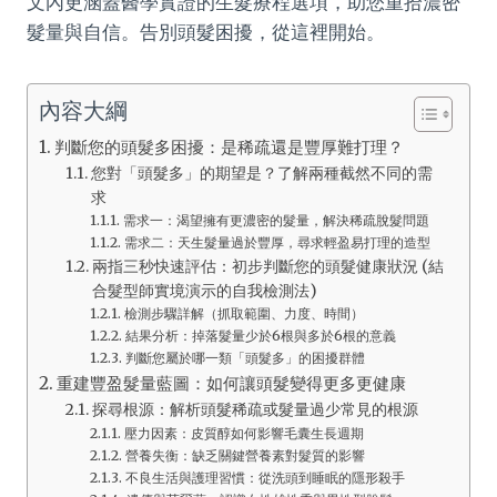
文內更涵蓋醫學實證的生髮療程選項，助您重拾濃密
髮量與自信。告別頭髮困擾，從這裡開始。
內容大綱
判斷您的頭髮多困擾：是稀疏還是豐厚難打理？
您對「頭髮多」的期望是？了解兩種截然不同的需
求
需求一：渴望擁有更濃密的髮量，解決稀疏脫髮問題
需求二：天生髮量過於豐厚，尋求輕盈易打理的造型
兩指三秒快速評估：初步判斷您的頭髮健康狀況 (結
合髮型師實境演示的自我檢測法)
檢測步驟詳解（抓取範圍、力度、時間）
結果分析：掉落髮量少於6根與多於6根的意義
判斷您屬於哪一類「頭髮多」的困擾群體
重建豐盈髮量藍圖：如何讓頭髮變得更多更健康
探尋根源：解析頭髮稀疏或髮量過少常見的根源
壓力因素：皮質醇如何影響毛囊生長週期
營養失衡：缺乏關鍵營養素對髮質的影響
不良生活與護理習慣：從洗頭到睡眠的隱形殺手