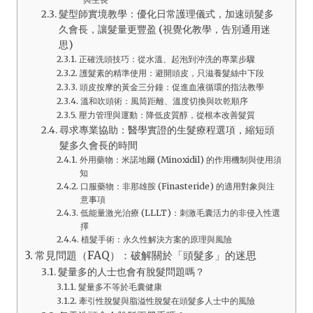
髮型師實境教學：優化日常護理儀式，加速頭髮多
久會長，讓髮量更豐盈 (視覺化教學，告別通用迷
思)
正確洗頭技巧：從水溫、起泡到沖洗的專業步驟
護髮素的精準使用：避開頭皮，只滋養髮絲中下段
頭皮按摩的黃金三分鐘：促進血液循環的指法教學
溫和吹頭術：風筒距離、溫度切換與吹乾順序
壓力管理與運動：降低皮質醇，從根本改善髮質
尋求專業協助：醫學實證的生髮療程選項，縮短頭
髮多久會長的時間
外用藥物：米諾地爾 (Minoxidil) 的作用機制與使用須
知
口服藥物：非那雄胺 (Finasteride) 的適用對象與注
意事項
低能量激光治療 (LLLT)：刺激毛囊活力的非侵入性選
擇
植髮手術：永久性解決方案的原理與風險
常見問題（FAQ）：破解關於「頭髮多」的迷思
髮量多的人士也會有脫髮問題嗎？
髮量多不等於毛囊健康
牽引性脫髮與脂溢性脫髮在頭髮多人士中的風險