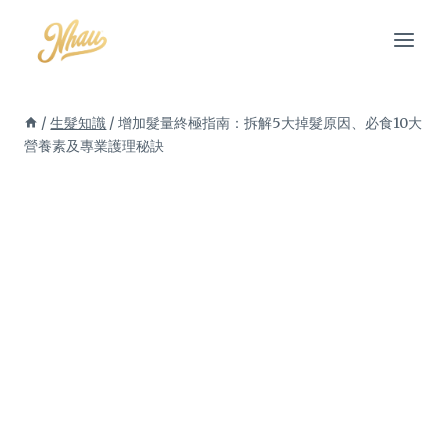
Skip
to
content
/
生髮知識
/
增加髮量終極指南：拆解5大掉髮原因、必食10大
營養素及專業護理秘訣