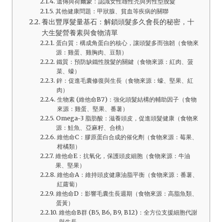
遺傳與荷爾蒙：認識女性雄性禿與男性型脫髮
其他健康問題：甲狀腺、貧血等疾病的關聯
養出豐厚髮量基石：解鎖頭髮多久會長的秘密，十
大生髮營養素與食物清單
蛋白質：構成角蛋白的核心，讓頭髮多而強韌（食物來
源：雞蛋、雞胸肉、豆類）
鐵質：預防缺鐵性脫髮的關鍵（食物來源：紅肉、菠
菜、蠔）
鋅：促進毛囊修復與生長（食物來源：蠔、堅果、紅
肉）
生物素 (維他命B7)：強化頭髮結構的輔助因子（食物
來源：雞蛋、堅果、番薯）
Omega-3 脂肪酸：滋養頭皮，促進頭髮健康（食物來
源：鮭魚、亞麻籽、合桃）
維他命C：膠原蛋白合成的催化劑（食物來源：莓果、
柑橘類）
維他命E：抗氧化，保護頭皮細胞（食物來源：牛油
果、堅果）
維他命A：維持頭皮健康油脂平衡（食物來源：番薯、
紅蘿蔔）
維他命D：影響毛囊生長週期（食物來源：高脂魚類、
蛋黃）
維他命B群 (B5, B6, B9, B12)：全方位支援細胞代謝
與生長