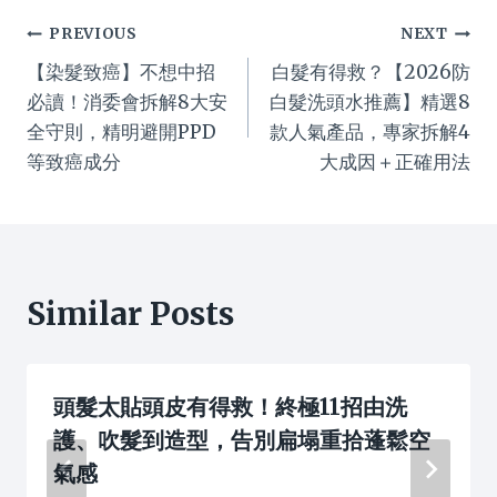
Post
PREVIOUS
NEXT
【染髮致癌】不想中招
白髮有得救？【2026防
navigation
必讀！消委會拆解8大安
白髮洗頭水推薦】精選8
全守則，精明避開PPD
款人氣產品，專家拆解4
等致癌成分
大成因＋正確用法
Similar Posts
頭髮太貼頭皮有得救！終極11招由洗
護、吹髮到造型，告別扁塌重拾蓬鬆空
氣感