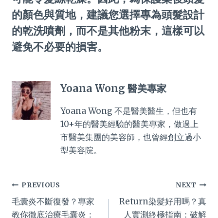
的顏色與質地，建議您選擇專為頭髮設計
的乾洗噴劑，而不是其他粉末，這樣可以
避免不必要的損害。
Yoana Wong 醫美專家
Yoana Wong 不是醫美醫生，但也有
10+年的醫美經驗的醫美專家，做過上
市醫美集團的美容師，也曾經創立過小
型美容院。
Post
PREVIOUS
NEXT
毛囊炎不斷復發？專家
Return染髮好用嗎？真
navigation
教你徹底治療毛囊炎：
人實測終極指南：破解