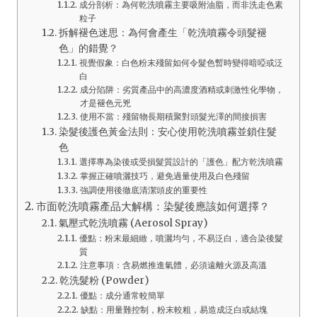
成分剖析：為何乾洗噴霧主要吸附油脂，而非洗走色素
粒子
拆解褪色迷思：為何會產生「乾洗噴霧令頭髮褪
色」的錯覺？
視覺假象：白色粉末殘留如何令髮色暫時變得暗啞或泛
白
成分陷阱：劣質產品中的高濃度酒精或刺激性化學物，
才是褪色元兇
使用不當：殘留物長期積聚對頭髮光澤的間接損害
染髮後護色黃金法則：安心使用乾洗噴霧並鎖住髮
色
選擇專為染後或受損髮質設計的「護色」配方乾洗噴霧
掌握正確噴灑技巧，避免過量使用及白色殘留
強調使用後徹底清潔頭皮的重要性
市面乾洗噴霧產品大解構：染髮後應該如何選擇？
氣壓式乾洗噴霧 (Aerosol Spray)
優點：粉末最細緻，噴灑均勻，不易泛白，適合染後髮
質
注意事項：含易燃推進氣體，必須遠離火源及高溫
乾洗髮粉 (Powder)
優點：成分通常較簡單
缺點：用量難控制，粉末較粗，易造成泛白或結塊