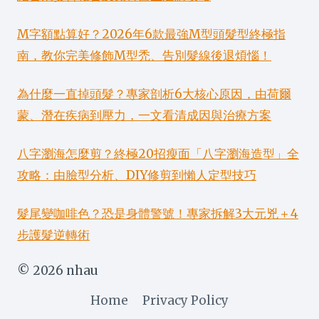
M字額點算好？2026年6款最強M型頭髮型終極指
南，教你完美修飾M型禿、告別髮線後退煩惱！
為什麼一直掉頭髮？專家剖析6大核心原因，由荷爾
蒙、潛在疾病到壓力，一文看清成因與治療方案
八字瀏海怎麼剪？終極20招瘦面「八字瀏海造型」全
攻略：由臉型分析、DIY修剪到懶人定型技巧
髮尾變咖啡色？恐是身體警號！專家拆解3大元兇＋4
步護髮逆轉術
© 2026 nhau
Home
Privacy Policy