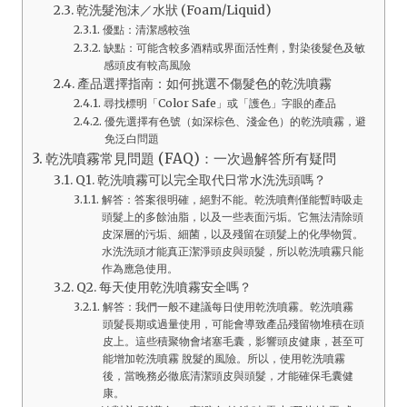
乾洗髮泡沫／水狀 (Foam/Liquid)
優點：清潔感較強
缺點：可能含較多酒精或界面活性劑，對染後髮色及敏
感頭皮有較高風險
產品選擇指南：如何挑選不傷髮色的乾洗噴霧
尋找標明「Color Safe」或「護色」字眼的產品
優先選擇有色號（如深棕色、淺金色）的乾洗噴霧，避
免泛白問題
乾洗噴霧常見問題 (FAQ)：一次過解答所有疑問
Q1. 乾洗噴霧可以完全取代日常水洗洗頭嗎？
解答：答案很明確，絕對不能。乾洗噴劑僅能暫時吸走
頭髮上的多餘油脂，以及一些表面污垢。它無法清除頭
皮深層的污垢、細菌，以及殘留在頭髮上的化學物質。
水洗洗頭才能真正潔淨頭皮與頭髮，所以乾洗噴霧只能
作為應急使用。
Q2. 每天使用乾洗噴霧安全嗎？
解答：我們一般不建議每日使用乾洗噴霧。乾洗噴霧
頭髮長期或過量使用，可能會導致產品殘留物堆積在頭
皮上。這些積聚物會堵塞毛囊，影響頭皮健康，甚至可
能增加乾洗噴霧 脫髮的風險。所以，使用乾洗噴霧
後，當晚務必徹底清潔頭皮與頭髮，才能確保毛囊健
康。