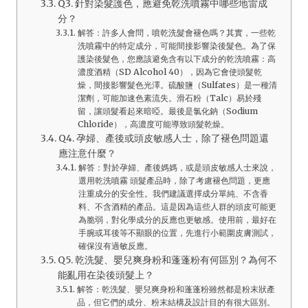
Q3. 針對染髮護色，應避免乾洗噴霧中哪些地雷成
分？
解答：許多人會問，噴乾洗髮會褪色嗎？其實，一些乾
洗噴霧中的特定成分，可能間接影響染後髮色。為了保
護染後髮色，您應該避免含有以下成分的乾洗噴霧：高
濃度酒精（SD Alcohol 40），因為它會使頭髮乾
燥，間接影響髮色光澤。硫酸鹽（Sulfates）是一種清
潔劑，可能加速色素流失。滑石粉（Talc）易於殘
留，讓頭髮看起來暗啞。最後是氯化鈉（Sodium
Chloride），高濃度可能導致頭髮乾燥。
Q4. 孕婦、產後或頭皮敏感人士，除了褪色問題還
應注意什麼？
解答：對於孕婦、產後媽媽，或是頭皮敏感人士來說，
選用乾洗噴霧 頭髮產品時，除了考慮褪色問題，更應
注重成分的安全性。我們建議選擇成分單純、不含香
料、不含酒精的產品。這是因為這些人群的頭皮可能更
為脆弱，對化學成分的反應也更敏感。使用前，最好在
手腕或耳後等不顯眼的位置，先進行小範圍皮膚測試，
確保沒有過敏反應。
Q5. 乾洗髮、嬰兒爽身粉和蓬蓬粉有何區別？為何不
能亂用在染後頭髮上？
解答：乾洗髮、嬰兒爽身粉和蓬蓬粉雖然都是粉末狀產
品，但它們的成分、粉末結構及設計目的有很大區別。