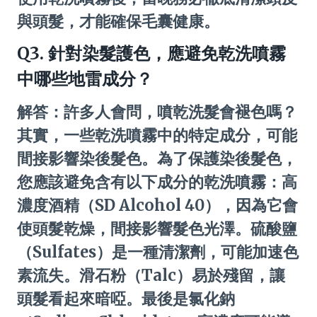
與頭髮，才能確保毛囊健康。
Q3. 針對染髮護色，應避免乾洗噴霧
中哪些地雷成分？
解答：許多人會問，噴乾洗髮會褪色嗎？
其實，一些乾洗噴霧中的特定成分，可能
間接影響染後髮色。為了保護染後髮色，
您應該避免含有以下成分的乾洗噴霧：高
濃度酒精（SD Alcohol 40），因為它會
使頭髮乾燥，間接影響髮色光澤。硫酸鹽
（Sulfates）是一種清潔劑，可能加速色
素流失。滑石粉（Talc）易於殘留，讓
頭髮看起來暗啞。最後是氯化鈉