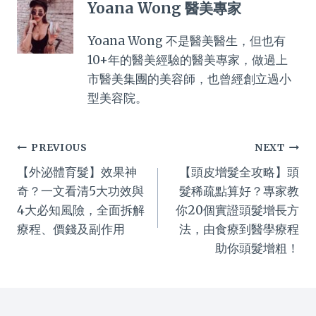
Yoana Wong 醫美專家
Yoana Wong 不是醫美醫生，但也有
10+年的醫美經驗的醫美專家，做過上
市醫美集團的美容師，也曾經創立過小
型美容院。
Post
PREVIOUS
NEXT
【外泌體育髮】效果神
【頭皮增髮全攻略】頭
navigation
奇？一文看清5大功效與
髮稀疏點算好？專家教
4大必知風險，全面拆解
你20個實證頭髮增長方
療程、價錢及副作用
法，由食療到醫學療程
助你頭髮增粗！