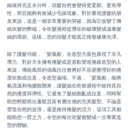
絲保持充足水分時，頭髮自然會變得更柔韌、更有彈
性，而且能夠有效減少毛躁現象。對於重視護髮的朋
友來說，這是一個非常重要的突破，因為它改變了傳
統吹髮的弊端，令吹髮過程從潛在的破壞變成滋養髮
絲的環節。這樣，您的頭髮才能真正煥發健康光澤。
除了護髮功能，「髪風船」在造型方面也展現了非凡
潛力。對於天生擁有捲髮或是喜歡塑造捲曲造型的人
來說，傳統風筒的強風往往會將好不容易整理好的捲
度吹散或拉直，令造型扁塌。不過，「髪風船」能將
氣流溫和地擴散開來，讓髮絲在乾燥過程中維持其自
然的捲度與彈性。它避免了髮絲散亂或拉直，同時幫
助您輕鬆烘出蓬鬆且富有層次感的完美髮型。不論是
營造自然的波浪，還是維持捲髮的活力，這項工具都
能助您一臂之力，令您的每次吹髮都變成一次專業造
型的體驗。