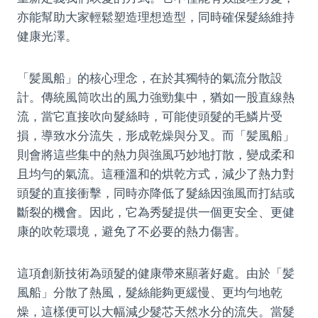
亦能幫助大家輕鬆塑造理想造型，同時確保髮絲維持
健康光澤。
「髪風船」的核心理念，在於其獨特的氣流分散設
計。傳統風筒吹出的風力強勁集中，猶如一股直線熱
流，當它直接吹向髮絲時，可能使頭髮的毛鱗片受
損，導致水分流失，形成乾燥與分叉。而「髪風船」
則會將這些集中的熱力與強風巧妙地打散，變成柔和
且均勻的氣流。這種溫和的烘乾方式，減少了熱力對
頭髮的直接衝擊，同時亦降低了髮絲因強風而打結或
斷裂的機會。因此，它為秀髮提供一個更安全、更健
康的吹乾環境，避免了不必要的熱力傷害。
這項創新技術為頭髮的健康帶來顯著好處。由於「髪
風船」分散了熱風，髮絲能夠更緩慢、更均勻地乾
燥，這樣便可以大幅減少髮芯天然水分的流失。當髮