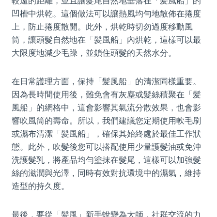
較遠的距離，並且讓髮尾自然地垂落在「髪風船」的
凹槽中烘乾。這個做法可以讓熱風均勻地散佈在捲度
上，防止捲度散開。此外，烘乾時切勿過度移動風
筒，讓頭髮自然地在「髪風船」內烘乾，這樣可以最
大限度地減少毛躁，並鎖住頭髮的天然水分。
在日常護理方面，保持「髪風船」的清潔同樣重要。
因為長時間使用後，難免會有灰塵或髮絲積聚在「髪
風船」的網格中，這會影響其氣流分散效果，也會影
響吹風筒的壽命。所以，我們建議您定期使用軟毛刷
或濕布清潔「髪風船」，確保其始終處於最佳工作狀
態。此外，吹髮後您可以搭配使用少量護髮油或免沖
洗護髮乳，將產品均勻塗抹在髮尾，這樣可以加強髮
絲的滋潤與光澤，同時有效對抗環境中的濕氣，維持
造型的持久度。
最後，要從「髪風」新手蛻變為大師，社群交流的力