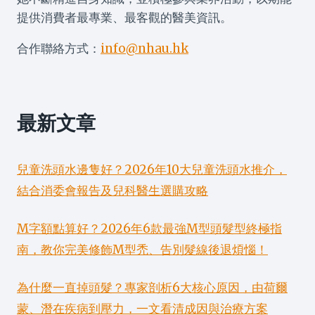
提供消費者最專業、最客觀的醫美資訊。
合作聯絡方式：
info@nhau.hk
最新文章
兒童洗頭水邊隻好？2026年10大兒童洗頭水推介，
結合消委會報告及兒科醫生選購攻略
M字額點算好？2026年6款最強M型頭髮型終極指
南，教你完美修飾M型禿、告別髮線後退煩惱！
為什麼一直掉頭髮？專家剖析6大核心原因，由荷爾
蒙、潛在疾病到壓力，一文看清成因與治療方案