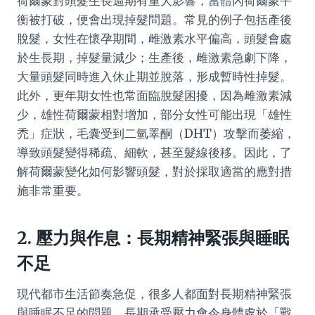
荷爾蒙對頭髮生長週期有重大影響，當體內荷爾蒙平
衡被打破，便會出現掉髮問題。常見的例子包括產後
脫髮，女性在懷孕期間，雌激素水平偏高，頭髮會處
於生長期，掉髮量減少；生產後，雌激素急劇下降，
大量頭髮同時進入休止期並脫落，形成暫時性掉髮。
此外，更年期女性也常面臨脫髮困擾，因為雌激素減
少，雄性荷爾蒙相對增加，部分女性可能出現「雄性
禿」症狀，毛囊受到二氫睪酮（DHT）攻擊而萎縮，
導致頭髮變得稀疏、細軟，甚至髮線後移。因此，了
解荷爾蒙變化如何影響頭髮，對於採取適當的應對措
施非常重要。
2. 壓力與作息：長期精神緊張與睡眠
不足
現代都市生活節奏急促，很多人都面對長期精神緊張
與睡眠不足的問題。長期承受壓力會令身體處於「戰