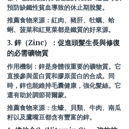
預防缺鐵性貧血導致的休止期脫髮。
推薦食物來源：紅肉、豬肝、牡蠣、蛤
蜊、菠菜和紅莧菜都是鐵質的好來源。
3. 鋅（Zinc）：促進頭髮生長與修復
的必需礦物質
作用機制：鋅是身體很重要的礦物質。它
直接參與蛋白質和膠原蛋白的合成。同
時，鋅也能維持毛囊健康，強化髮絲。它
還有助於調節荷爾蒙。
推薦食物來源：生蠔、貝類、牛肉、南瓜
籽以及鷹嘴豆都含有豐富的鋅。