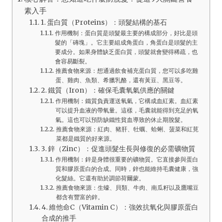
素入手
1. 蛋白質（Proteins）：頭髮結構的基石
作用機制：蛋白質是頭髮最主要的構成部分，好比是頭
髮的「磚塊」。它主要組成角蛋白，角蛋白是頭髮的主
要成分。如果身體缺乏蛋白質，頭髮就會變得稀疏，也
會容易斷裂。
推薦食物來源：想通過飲食補充蛋白質，您可以多吃雞
蛋、雞肉、魚類、希臘乳酪，還有黃豆、黑豆等。
2. 鐵質（Iron）：確保毛囊氧氣供應的關鍵
作用機制：鐵質負責運送氧氣，它構成血紅素。血紅素
可以提升血液的帶氧量。這樣，毛囊就能得到充足的氧
氣。這也可以預防缺鐵性貧血導致的休止期脫髮。
推薦食物來源：紅肉、豬肝、牡蠣、蛤蜊、菠菜和紅莧
菜都是鐵質的好來源。
3. 鋅（Zinc）：促進頭髮生長與修復的必需礦物質
作用機制：鋅是身體很重要的礦物質。它直接參與蛋白
質和膠原蛋白的合成。同時，鋅也能維持毛囊健康，強
化髮絲。它還有助於調節荷爾蒙。
推薦食物來源：生蠔、貝類、牛肉、南瓜籽以及鷹嘴豆
都含有豐富的鋅。
4. 維他命C（Vitamin C）：強效抗氧化與膠原蛋白
合成的推手