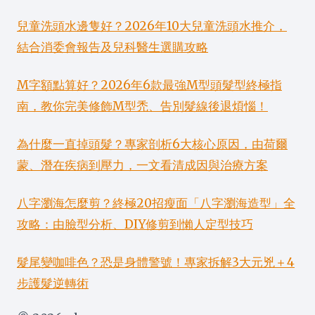
兒童洗頭水邊隻好？2026年10大兒童洗頭水推介，
結合消委會報告及兒科醫生選購攻略
M字額點算好？2026年6款最強M型頭髮型終極指
南，教你完美修飾M型禿、告別髮線後退煩惱！
為什麼一直掉頭髮？專家剖析6大核心原因，由荷爾
蒙、潛在疾病到壓力，一文看清成因與治療方案
八字瀏海怎麼剪？終極20招瘦面「八字瀏海造型」全
攻略：由臉型分析、DIY修剪到懶人定型技巧
髮尾變咖啡色？恐是身體警號！專家拆解3大元兇＋4
步護髮逆轉術