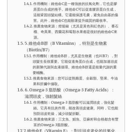
作用機制：維他命C是一種強效的抗氧化劑，它也是膠
原蛋白合成的推手。維他命C可以促進膠原蛋白生成，
這能鞏固頭髮結構。它還能保護毛囊，避免自由基的傷
害。此外，維他命C也能顯著提升鐵質的吸收率。
推薦食物來源：燈籠椒（尤其是黃色和紅色的）、番石
榴、奇異果、西蘭花和莓類水果都是很好的維他命C來
源。
5. 維他命B群（B Vitamins），特別是生物素
（Biotin/B7）
作用機制：維他命B群，尤其是生物素（也叫B7），對
頭髮生長很重要。它能促進角蛋白合成，也能加速頭皮
的新陳代謝與血液循環。維他命B群還是能量代謝的重
要輔酶。
推薦食物來源：您可以從熟雞蛋、全穀類、堅果、牛油
果和肝臟中攝取。
6. Omega-3 脂肪酸（Omega-3 Fatty Acids）：
滋潤頭皮，強韌髮絲
作用機制：Omega-3 脂肪酸可以滋潤頭皮，強化髮
絲。它具有抗炎作用，能改善頭皮健康。同時，它也能
預防頭皮乾燥，減少頭髮折斷。
推薦食物來源：三文魚、鯖魚、亞麻籽和合桃都含有豐
富的Omega-3脂肪酸。
7. 維他命E（Vitamin E）：對抗頭皮老化的抗氧化