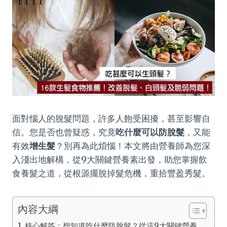
面對惱人的脫髮問題，許多人飽受困擾，甚至影響自
信。您是否也曾疑惑，究竟
吃什麼可以防脫髮
，又能
有效
增生髮
？別再為此煩惱！本文將由營養師為您深
入淺出地解構，從9大關鍵營養素出發，助您掌握飲
食養髮之道，從根源擺脫掉髮危機，重拾豐盈秀髮。
內容大綱
核心解答：想知道吃什麼防脫髮？從這9大關鍵營養