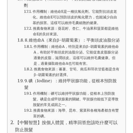
劑
作用機制：維他命E是一種抗氧化劑。它能對抗頭皮老
化。維他命E可以預防頭皮的氧化壓力，也能減少自由
基的損害。這樣可以維持毛囊細胞的健康。
推薦食物來源：葵花籽、杏仁、牛油果和菠菜都是維他
命E的良好來源。
8. 維他命A（來自β-胡蘿蔔素）：平衡頭皮油脂分泌
作用機制：維他命A，特別是來自β-胡蘿蔔素的維他命
A，有助於平衡頭皮的油脂分泌。它能促進皮脂腺分泌
適量的皮脂，滋潤頭皮。這樣可以維持毛囊健康。但
是，過量攝取維他命A也可能有害。
推薦食物來源：蕃薯、甘筍、南瓜和羽衣甘藍都是含有
β-胡蘿蔔素的好選擇。
9. 碘（Iodine）：維持甲狀腺功能，從根本預防脫
髮
作用機制：碘可以維持甲狀腺功能，從根本上預防脫
髮。碘是合成甲狀腺素的關鍵。甲狀腺功能低下是導致
脫髮的常見成因之一。
推薦食物來源：海帶、昆布、紫菜和各種海產都含有豐
富的碘。
【中醫智慧】按個人體質，精準回答您該吃什麼可以
防止脫髮