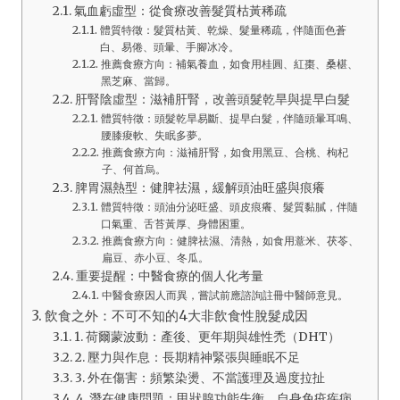
氣血虧虛型：從食療改善髮質枯黃稀疏
體質特徵：髮質枯黃、乾燥、髮量稀疏，伴隨面色蒼
白、易倦、頭暈、手腳冰冷。
推薦食療方向：補氣養血，如食用桂圓、紅棗、桑椹、
黑芝麻、當歸。
肝腎陰虛型：滋補肝腎，改善頭髮乾旱與提早白髮
體質特徵：頭髮乾旱易斷、提早白髮，伴隨頭暈耳鳴、
腰膝痠軟、失眠多夢。
推薦食療方向：滋補肝腎，如食用黑豆、合桃、枸杞
子、何首烏。
脾胃濕熱型：健脾祛濕，緩解頭油旺盛與痕癢
體質特徵：頭油分泌旺盛、頭皮痕癢、髮質黏膩，伴隨
口氣重、舌苔黃厚、身體困重。
推薦食療方向：健脾祛濕、清熱，如食用薏米、茯苓、
扁豆、赤小豆、冬瓜。
重要提醒：中醫食療的個人化考量
中醫食療因人而異，嘗試前應諮詢註冊中醫師意見。
飲食之外：不可不知的4大非飲食性脫髮成因
1. 荷爾蒙波動：產後、更年期與雄性禿（DHT）
2. 壓力與作息：長期精神緊張與睡眠不足
3. 外在傷害：頻繁染燙、不當護理及過度拉扯
4. 潛在健康問題：甲狀腺功能失衡、自身免疫疾病