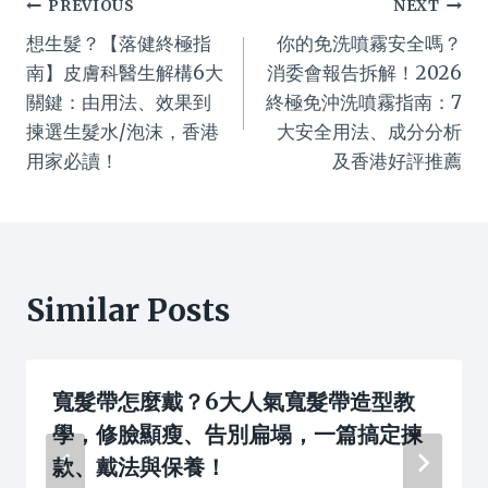
Post
PREVIOUS
NEXT
想生髮？【落健終極指
你的免洗噴霧安全嗎？
navigation
南】皮膚科醫生解構6大
消委會報告拆解！2026
關鍵：由用法、效果到
終極免沖洗噴霧指南：7
揀選生髮水/泡沫，香港
大安全用法、成分分析
用家必讀！
及香港好評推薦
Similar Posts
寬髮帶怎麼戴？6大人氣寬髮帶造型教
學，修臉顯瘦、告別扁塌，一篇搞定揀
款、戴法與保養！