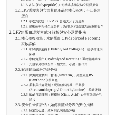
多肽 (Polypeptide) 如何精準填補髮絲空洞與損傷
LPP護髮素與市面其他產品的核心區別：不止是角
蛋白
滲透力比較：LPP vs. 普通大分子角蛋白
修復效率與持久度分析：為何LPP護髮素功效更顯著？
LPP角蛋白護髮素成分解析與安心選購指南
核心修復引擎：水解蛋白 (Hydrolyzed Protein)
家族詳解
水解膠原蛋白 (Hydrolyzed Collagen)：提供彈性與
保濕
水解角蛋白 (Hydrolyzed Keratin)：重建髮絲結構
其他常見植物蛋白（如大豆、小麥）的作用
關鍵輔助成分功能分析
保濕與滋潤劑：甘油 (Glycerin)、維生素原B5
(Panthenol) 的角色
柔順與抗靜電劑：硬脂醯胺丙基二甲基胺
(Stearamidopropyl Dimethylamine)、季銨鹽類
酸鹼度調節劑：檸檬酸 (Citric Acid) 如何幫助閉合毛
鱗片
安全性全面評估：如何看懂成分表的安心指標
解讀安心度、致粉刺及刺激性評級