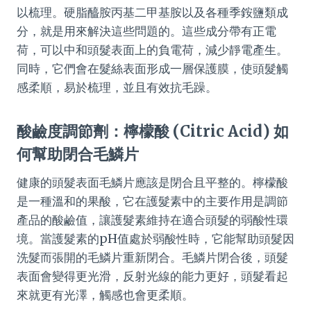
以梳理。硬脂醯胺丙基二甲基胺以及各種季銨鹽類成
分，就是用來解決這些問題的。這些成分帶有正電
荷，可以中和頭髮表面上的負電荷，減少靜電產生。
同時，它們會在髮絲表面形成一層保護膜，使頭髮觸
感柔順，易於梳理，並且有效抗毛躁。
酸鹼度調節劑：檸檬酸 (Citric Acid) 如
何幫助閉合毛鱗片
健康的頭髮表面毛鱗片應該是閉合且平整的。檸檬酸
是一種溫和的果酸，它在護髮素中的主要作用是調節
產品的酸鹼值，讓護髮素維持在適合頭髮的弱酸性環
境。當護髮素的pH值處於弱酸性時，它能幫助頭髮因
洗髮而張開的毛鱗片重新閉合。毛鱗片閉合後，頭髮
表面會變得更光滑，反射光線的能力更好，頭髮看起
來就更有光澤，觸感也會更柔順。