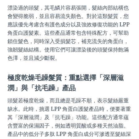
漂染過的頭髮，其毛鱗片容易張開，髮絲內部結構也
會變得脆弱，並且容易流失顏色。對於這類髮質，您
應該優先考慮含有護色成分以及強效修復功能的 LPP
角蛋白護髮素。這些產品通常包含特殊配方，可幫助
鎖住髮色，同時深入受損髮芯，補充流失的角蛋白，
強韌髮絲結構。使用它們可讓漂染後的頭髮保持飽滿
色澤，並且減少斷裂。
極度乾燥毛躁髮質：重點選擇「深層滋
潤」與「抗毛躁」產品
頭髮若極度乾燥，而且總是毛躁不順，表示髮絲嚴重
缺水。此時，挑選 LPP 角蛋白護髮產品時，便要著重
其「深層滋潤」及「抗毛躁」功能。這些配方通常蘊
含豐富的保濕因子，例如透明質酸或多種天然油脂。
產品中的低分子多肽 LPP 角蛋白成分可滲透至髮絲深