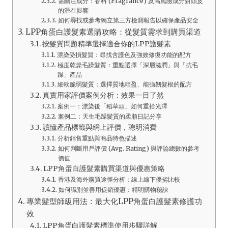
需關注成分：香料 (Fragrance) 及高風險成分對頭皮
的潛在影響
如何尋找或參考獨立第三方檢測報告以確保產品安全
LPP角蛋白護髮素選購攻略：從髮質需求到購買渠道
按髮質問題精準選擇適合你的LPP護髮素
漂染受損髮質：尋找含護色及強效修復功能的配方
極度乾燥毛躁髮質：重點選擇「深層滋潤」與「抗毛
躁」產品
細軟脆弱髮質：選擇質地輕盈、能強韌髮根的配方
真實用家評價案例分析：效果一目了然
案例一：漂染後「稻草頭」如何重拾光澤
案例二：天生毛躁髮質的柔順日記分享
讀懂產品標籤與網上評價，聰明消費
分析銷售重點與商品特色描述
如何判斷用戶評價 (Avg. Rating) 與評論總數的參考
價值
LPP角蛋白護髮素購買渠道與優惠策略
香港及海外購買途徑分析：線上線下優劣比較
如何識別並善用促銷優惠：精明購物秘訣
專業髮型師級用法：最大化LPP角蛋白護髮素修護功
效
LPP角蛋白護髮素標準使用步驟詳解