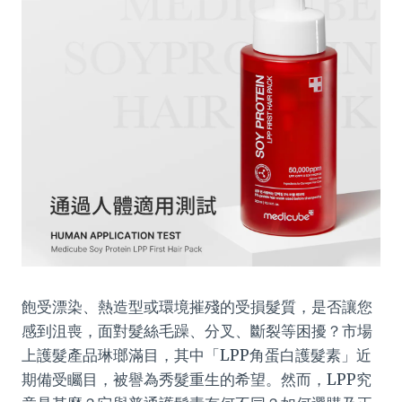
飽受漂染、熱造型或環境摧殘的受損髮質，是否讓您
感到沮喪，面對髮絲毛躁、分叉、斷裂等困擾？市場
上護髮產品琳瑯滿目，其中「LPP角蛋白護髮素」近
期備受矚目，被譽為秀髮重生的希望。然而，LPP究