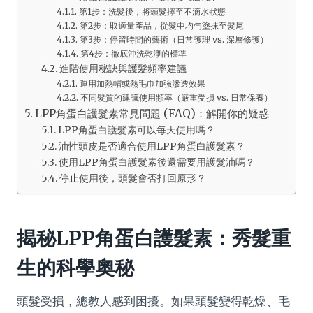
第1步：洗髮後，將頭髮擰至不滴水狀態
第2步：取適量產品，從髮中均勻塗抹至髮尾
第3步：停留時間的藝術（日常護理 vs. 深層修護）
第4步：徹底沖洗乾淨的標準
進階使用秘訣與護髮頻率建議
運用加熱帽或熱毛巾加強滲透效果
不同髮質的建議使用頻率（嚴重受損 vs. 日常保養）
LPP角蛋白護髮素常見問題 (FAQ)：解開你的疑惑
LPP角蛋白護髮素可以每天使用嗎？
油性頭皮是否適合使用LPP角蛋白護髮素？
使用LPP角蛋白護髮素後還需要用護髮油嗎？
停止使用後，頭髮會否打回原形？
揭秘LPP角蛋白護髮素：秀髮重
生的科學奧秘
頭髮受損，總教人感到困擾。如果頭髮變得乾燥、毛