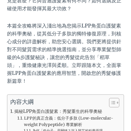
竟是甚麼？它與普通護髮素有何不同？如何選購及正
確使用才能發揮其最大功效？
本篇全攻略將深入淺出地為您揭示LPP角蛋白護髮素
的科學奧秘，從其低分子多肽的獨特修復原理，到核
心成分的詳盡解析，助您安心選購。我們更將提供針
對不同髮質需求的精準挑選指南，並分享專業髮型師
級的4步護髮秘訣，讓您的秀髮從此告別「稻草
頭」，重煥健康光澤與柔順。立即跟隨本文，全面掌
握LPP角蛋白護髮素的應用智慧，開啟您的秀髮修護
新篇章！
內容大綱
揭秘LPP角蛋白護髮素：秀髮重生的科學奧秘
LPP的真正含義：低分子多肽 (Low-molecular-
weight Polypeptide) 專業解析
為何「低分子」是關鍵？深入髮芯的科學原理