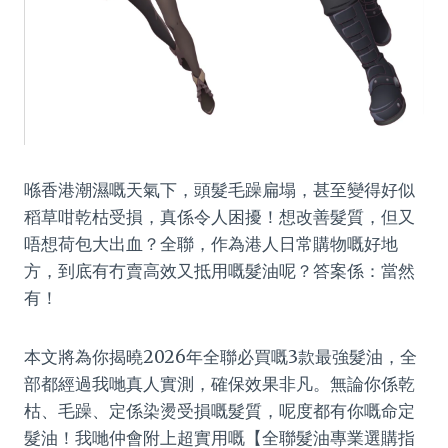
喺香港潮濕嘅天氣下，頭髮毛躁扁塌，甚至變得好似
稻草咁乾枯受損，真係令人困擾！想改善髮質，但又
唔想荷包大出血？全聯，作為港人日常購物嘅好地
方，到底有冇賣高效又抵用嘅髮油呢？答案係：當然
有！
本文將為你揭曉2026年全聯必買嘅3款最強髮油，全
部都經過我哋真人實測，確保效果非凡。無論你係乾
枯、毛躁、定係染燙受損嘅髮質，呢度都有你嘅命定
髮油！我哋仲會附上超實用嘅【全聯髮油專業選購指