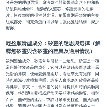
分是您的理想選擇。摩洛哥油與堅果油富含不飽和脂
肪酸與維他命E，能夠深入髮芯，修護受損的毛鱗
片，恢復頭髮的彈性與光澤。角蛋白則是頭髮的主要
組成部分，補充角蛋白可以幫助強化髮絲結構，減少
斷裂。
輕盈順滑型成分：矽靈的迷思與選擇（解
釋無矽靈與含矽靈的差異及適用情況）
談到髮油成分，矽靈常常引起一些迷思。矽靈是一種
常用於護髮產品的成分，它可以在髮絲表面形成一層
光滑的薄膜，使頭髮觸感柔順，看起來更有光澤，同
時也能減少摩擦和毛躁。許多人會認為無矽靈產品較
為健康。事實上，含矽靈的髮油能提供即時的柔順與
保護，特別適合受損或經常需要順滑感的髮質。相對
而言，無矽靈的產品，或許能帶來更輕盈、無負擔的
感覺，適用於追求頭皮清爽以及自然蓬鬆感的人士。