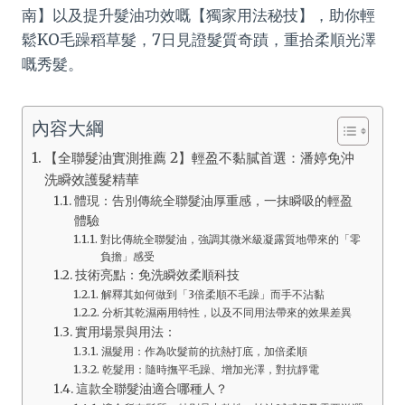
南】以及提升髮油功效嘅【獨家用法秘技】，助你輕
鬆KO毛躁稻草髮，7日見證髮質奇蹟，重拾柔順光澤
嘅秀髮。
內容大綱
【全聯髮油實測推薦 2】輕盈不黏膩首選：潘婷免沖
洗瞬效護髮精華
體現：告別傳統全聯髮油厚重感，一抹瞬吸的輕盈
體驗
對比傳統全聯髮油，強調其微米級凝露質地帶來的「零
負擔」感受
技術亮點：免洗瞬效柔順科技
解釋其如何做到「3倍柔順不毛躁」而手不沾黏
分析其乾濕兩用特性，以及不同用法帶來的效果差異
實用場景與用法：
濕髮用：作為吹髮前的抗熱打底，加倍柔順
乾髮用：隨時撫平毛躁、增加光澤，對抗靜電
這款全聯髮油適合哪種人？