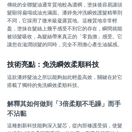
傳統的全聯髮油通常質地較為濃稠，塗抹後容易讓頭
髮顯得扁塌或油光滿面。潘婷免沖洗瞬效護髮精華則
不同，它採用了微米級凝露質地。這種質地非常輕
盈，塗抹在髮絲上幾乎感受不到它的存在，瞬間就能
被頭髮吸收，為髮絲帶來真正的「零負擔」感受。它
讓您在滋潤頭髮的同時，完全不用擔心產生油膩感。
技術亮點：免洗瞬效柔順科技
這款潘婷髮油之所以能夠如此輕盈高效，關鍵在於它
搭載了獨特的免洗瞬效柔順科技。
解釋其如何做到「3倍柔順不毛躁」而手
不沾黏
這種創新科技能夠深入髮芯，從內部修護受損，使髮