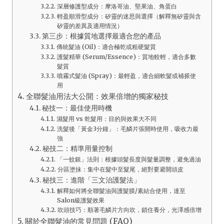
深層修護型成分：摩洛哥油、堅果油、角蛋白
輕盈順滑型成分：矽靈的迷思與選擇（解釋無矽靈與含
矽靈的差異及適用情況）
第三步：根據質地選擇最適合您的產品
傳統髮油 (Oil)：適合極乾或粗硬髮質
護髮精華 (Serum/Essence)：質地較輕，適合多數
髮質
噴霧式髮油 (Spray)：最輕盈，適合細軟髮或補搽使
用
全聯髮油用法大公開：效果倍增的獨家秘技
秘技一：最佳使用時機
濕髮用 vs 乾髮用：目的與效果大不同
洗髮後「黃金3分鐘」：毛鱗片張開時使用，吸收力最
強
秘技二：精準用量控制
「一蚊銀」法則：根據頭髮長度與髮量調整，避免過油
分區塗抹：集中在髮中至髮尾，絕對要避開頭皮
秘技三：進階「三文治護髮法」
解釋如何將全聯髮油與護髮膜/素結合使用，達至
Salon級護髮效果
吹頭技巧：順著毛鱗片方向吹，鎖住養分，光澤感倍增
關於全聯髮油的常見問題 (FAQ)