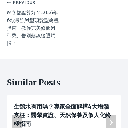
Post
PREVIOUS
M字額點算好？2026年
navigation
6款最強M型頭髮型終極
指南，教你完美修飾M
型禿、告別髮線後退煩
惱！
Similar Posts
生鬍水有用嗎？專家全面解構4大增鬚
支柱：醫學實證、天然保養及個人化終
極指南