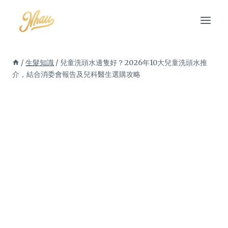
Skip
to
content
/
生髮知識
/
兒童洗頭水邊隻好？2026年10大兒童洗頭水推
介，結合消委會報告及兒科醫生選購攻略