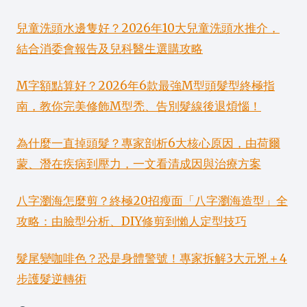
兒童洗頭水邊隻好？2026年10大兒童洗頭水推介，
結合消委會報告及兒科醫生選購攻略
M字額點算好？2026年6款最強M型頭髮型終極指
南，教你完美修飾M型禿、告別髮線後退煩惱！
為什麼一直掉頭髮？專家剖析6大核心原因，由荷爾
蒙、潛在疾病到壓力，一文看清成因與治療方案
八字瀏海怎麼剪？終極20招瘦面「八字瀏海造型」全
攻略：由臉型分析、DIY修剪到懶人定型技巧
髮尾變咖啡色？恐是身體警號！專家拆解3大元兇＋4
步護髮逆轉術