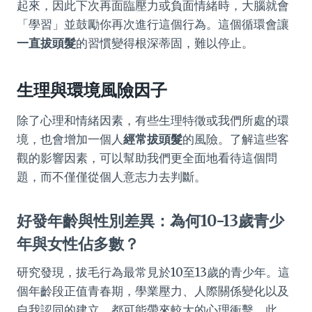
起來，因此下次再面臨壓力或負面情緒時，大腦就會
「學習」並鼓勵你再次進行這個行為。這個循環會讓
一直拔頭髮
的習慣變得根深蒂固，難以停止。
生理與環境風險因子
除了心理和情緒因素，有些生理特徵或我們所處的環
境，也會增加一個人
經常拔頭髮
的風險。了解這些客
觀的影響因素，可以幫助我們更全面地看待這個問
題，而不僅僅從個人意志力去判斷。
好發年齡與性別差異：為何10-13歲青少
年與女性佔多數？
研究發現，拔毛行為最常見於10至13歲的青少年。這
個年齡段正值青春期，學業壓力、人際關係變化以及
自我認同的建立，都可能帶來較大的心理衝擊。此