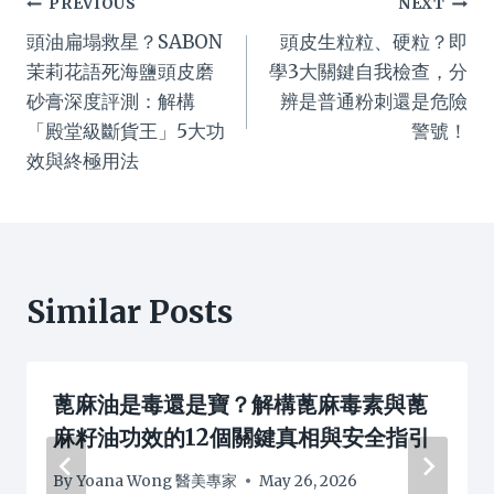
Post
PREVIOUS
NEXT
頭油扁塌救星？SABON
頭皮生粒粒、硬粒？即
navigation
茉莉花語死海鹽頭皮磨
學3大關鍵自我檢查，分
砂膏深度評測：解構
辨是普通粉刺還是危險
「殿堂級斷貨王」5大功
警號！
效與終極用法
Similar Posts
蓖麻油是毒還是寶？解構蓖麻毒素與蓖
麻籽油功效的12個關鍵真相與安全指引
By
Yoana Wong 醫美專家
May 26, 2026