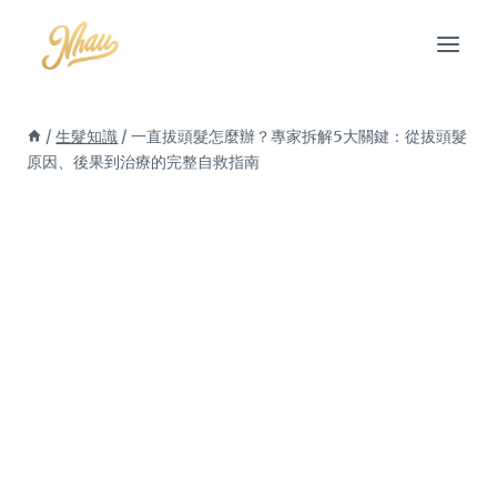
Skip
to
content
/
生髮知識
/
一直拔頭髮怎麼辦？專家拆解5大關鍵：從拔頭髮
原因、後果到治療的完整自救指南