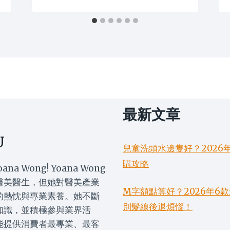
最新文章
U
兒童洗頭水邊隻好？2026
購攻略
oana Wong! Yoana Wong
醫美醫生，但她對醫美產業
M字額點算好？2026年
的熱忱與專業素養。她不斷
別髮線後退煩惱！
知識，並積極參與業界活
能提供消費者最專業、最客