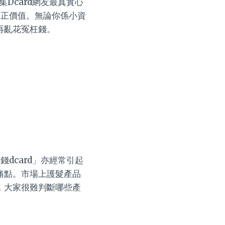
Dcard網友最真實心
真正價值。無論你係小資
再亂花冤枉錢。
錢dcard」亦經常引起
痛點。市場上護髮產品
，大家很難判斷哪些產