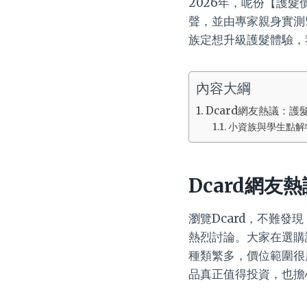
2026年，呢份【護髮
聲，並由專家親身實測
族定想升級護髮體驗，
內容大綱
Dcard網友熱議：
小資族與學生點解
Dcard網
瀏覽Dcard，不難發
熱烈討論。大家在選購
種類繁多，價位範圍很
品真正值得投資，也擔