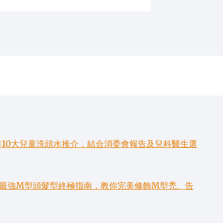
年10大兒童洗頭水推介，結合消委會報告及兒科醫生選
6款最強M型頭髮型終極指南，教你完美修飾M型禿、告