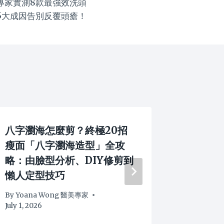
】專家實測8款最強效洗頭
5大成因告別反覆頭瘡！
八字瀏海怎麼剪？終極20招
窄額頭
瘦面「八字瀏海造型」全攻
命定「
略：由臉型分析、DIY修剪到
親授完
懶人定型技巧
By
Yoana
June 2, 20
By
Yoana Wong 醫美專家
July 1, 2026