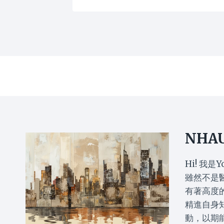
NHA
Hi! 我是Y
雖然不是
有著高度
精進自身
動，以期