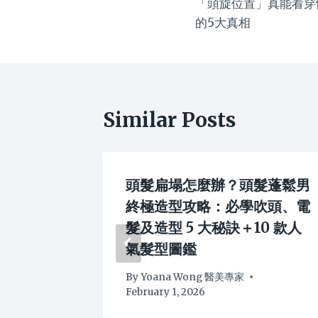
「頭旋位置」真能看穿
navigation
的5大真相
Similar Posts
略：髮型
頭髮扁塌怎麼辦？頭髮蓬鬆男
駕馭頑固
終極造型攻略：必學吹頭、電
髮及造型 5 大秘訣＋10 款人
氣髮型圖鑑
By
Yoana Wong 醫美專家
February 1, 2026