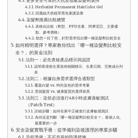
更多安全可靠的天然及低敏染髮劑選擇
Herbatint Permanent HairColor Gel
回麗絲天然植萃黑色素護染膏
染髮劑推薦比較總覽
表格化比較（劑型、PPD含量、阿摩尼亞、主要優
點、參考價格）
助您一目了然，針對需求找出哪一種染髮劑比較安全
如何精明選擇？專家教你找出「哪一種染髮劑比較安
全？」的黃金法則
法則一：必先查核產品標示與認證
認明香港衛生署規例相關標示、生產日期、完整成分列
表
法則二：根據自身需求選擇合適類型
覆蓋白髮 vs. 時尚染色的需求考量
受損髮質 vs. 健康髮質的選擇差異
法則三：染前必須進行48小時皮膚過敏測試
（Patch Test）
詳細步驟：如何在家中正確進行皮膚敏感測試
為何這是判斷「哪一種染髮劑比較安全？」最個人化、
最重要的一步
安全染髮實戰手冊：從準備到染後護理的專業步驟
染前準備：不可忽視的防護措施