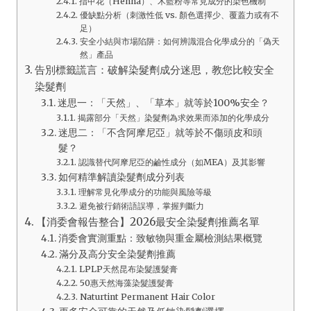
指甲花（Henna）、木藍粉等常見成分的染色機制
優缺點分析（刺激性低 vs. 顏色選擇少、覆蓋力或有不
足）
安全小結與市場陷阱：如何辨識混合化學成分的「偽天
然」產品
告別標籤謊言：破解染髮劑成分迷思，教您比較安全
染髮劑
迷思一：「天然」、「草本」就等於100%安全？
揭露部分「天然」染髮劑為求效果而添加的化學成分
迷思二：「不含阿摩尼亞」就等於不傷頭皮和頭
髮？
認識替代阿摩尼亞的鹼性成分（如MEA）及其影響
如何精準解讀染髮劑成分列表
理解常見化學成分的功能與風險等級
避免被行銷術語誤導，掌握判斷力
【消委會報告整合】2026最安全染髮劑推薦名單
消委會實測重點：致敏物與重金屬檢測結果概覽
滿分及高分安全染髮劑推薦
LPLP天然昆布染髮護髮膏
50惠天然海藻染髮護髮膏
Naturtint Permanent Hair Color