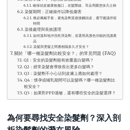
確保頭皮健康無傷口，在髮際線、耳朵周圍塗抹凡士林
染髮期間：正確操作以降低傷害
務必佩戴手套，避免染劑直接接觸頭皮，遵守建議停留
時間
染後處理與長效護理
如何溫和地沖洗乾淨染劑，並選用具護色功能的洗護產
品
染髮與燙髮之間應相隔多久才安全？
關於「哪一種染髮劑比較安全？」的常見問題 (FAQ)
Q1：安全的染髮劑能有效覆蓋白髮嗎？
Q2：經常染髮會導致長出更多白髮嗎？
Q3：染髮劑不小心沾到皮膚上應如何處理？
Q4：懷孕或哺乳期間可以染髮嗎？哪一種染髮劑比
較安全？
Q5：如果對PPD過敏，還有哪些安全的染髮選擇？
為何要尋找安全染髮劑？深入剖