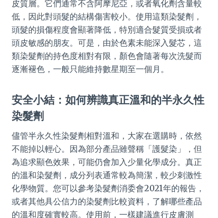
皮質層。它們通常不含阿摩尼亞，或者氧化劑含量較
低，因此對頭髮的結構傷害較小。使用這類染髮劑，
頭髮的損傷程度會顯著降低，特別適合髮質受損或者
頭皮敏感的朋友。可是，由於色素未能深入髮芯，這
類染髮劑的持色度相對有限，顏色會隨著每次洗髮而
逐漸褪色，一般只能維持數星期至一個月。
安全小結：如何辨識真正溫和的半永久性
染髮劑
儘管半永久性染髮劑相對溫和，大家在選購時，依然
不能掉以輕心。因為部分產品雖聲稱「護髮染」，但
為追求顯色效果，可能仍會加入少量化學成分。真正
的溫和染髮劑，成分列表通常較為簡潔，較少刺激性
化學物質。您可以參考染髮劑消委會2021年的報告，
或者其他具公信力的染髮劑比較資料，了解哪些產品
的溫和度確實較高。使用前，一樣建議進行皮膚測