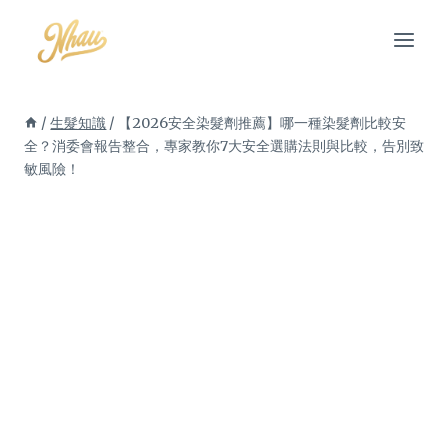
Skip
to
content
/
生髮知識
/
【2026安全染髮劑推薦】哪一種染髮劑比較安
全？消委會報告整合，專家教你7大安全選購法則與比較，告別致
敏風險！