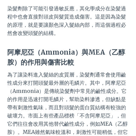
染髮劑除了可能引發過敏反應，其化學成分在染髮過
程中也會直接對頭皮與髮質造成傷害。這是因為染髮
的原理，就是要讓顏色深入髮絲內部，而這個過程必
然會改變頭髮的結構。
阿摩尼亞（Ammonia）與MEA（乙醇
胺）的作用與傷害比較
為了讓染料進入髮絲的皮質層，染髮劑通常會使用鹼
性成分來打開頭髮最外層的毛鱗片。其中，阿摩尼亞
（Ammonia）是傳統染髮劑中常見的鹼性成分。它
的作用是迅速打開毛鱗片，幫助染料滲透，但缺點是
帶有刺激性氣味，而且對頭髮的蛋白質結構有較強的
破壞力。市面上有些產品標榜「不含阿摩尼亞」，但
它們往往會改用其他替代鹼性成分，例如MEA（乙醇
胺）。MEA雖然氣味較溫和，刺激性可能稍低，但它