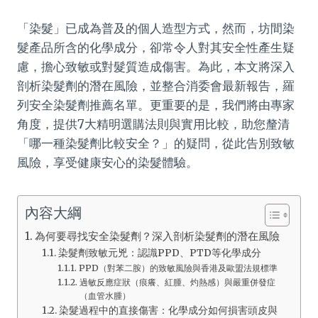
「染髮」已成為普及的個人造型方式，然而，坊間染
髮產品所含的化學成分，卻常令人對其安全性產生疑
慮，擔心致敏或對髮質造成傷害。為此，本文將深入
剖析染髮劑的潛在風險，並整合消委會最新報告，羅
列安全染髮劑推薦名單。更重要的是，我們將由專家
角度，提供7大精明選購法則與實用比較，助您釐清
「哪一種染髮劑比較安全？」的疑問，從此告別致敏
風險，享受健康安心的染髮體驗。
內容大綱
為何要尋找安全染髮劑？深入剖析染髮劑的潛在風險
染髮劑致敏元兇：認識PPD、PTD等化學成分
PPD（對苯二胺）的致敏風險與香港及歐盟法規標準
過敏反應症狀（痕癢、紅腫、灼熱感）與嚴重併發症
（血管水腫）
染髮過程中的直接傷害：化學成分如何損害頭皮與