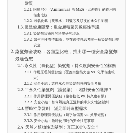
髮質
阿摩尼亞（Ammonia）與MEA（乙醇胺）的作用與
傷害比較
過氧化氫（雙氧水）對髮芯及頭皮的永久性影響
長遠健康隱憂：重金屬積聚與致癌性爭議
染髮劑致癌性的科學研究現況
如何理性看待風險，並在選擇時思考哪一種染髮劑比較
安全
染髮劑全攻略：各類型比較，找出哪一種安全染髮劑
最適合您
永久性（氧化型）染髮劑：持久度與安全性的權衡
作用原理與優缺點（覆蓋白髮能力強 vs. 化學傷害較
大）
安全小結：選擇永久性染髮劑時的安全考量
半永久性染髮劑（護髮染）：相對安全的選擇？
作用原理與優缺點（傷害較低 vs. 持久度有限）
安全小結：如何辨識真正溫和的半永久性染髮劑
暫時性染髮劑：滿足即時造型需求
作用原理與優缺點（幾乎無傷害 vs. 效果短暫）
安全小結：臨時使用時的安全注意事項
天然／植物性染髮劑：真正100%安全？