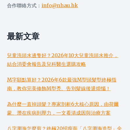
合作聯絡方式：
info@nhau.hk
最新文章
兒童洗頭水邊隻好？2026年10大兒童洗頭水推介，
結合消委會報告及兒科醫生選購攻略
M字額點算好？2026年6款最強M型頭髮型終極指
南，教你完美修飾M型禿、告別髮線後退煩惱！
為什麼一直掉頭髮？專家剖析6大核心原因，由荷爾
蒙、潛在疾病到壓力，一文看清成因與治療方案
八字瀏海怎麼剪？終極20招瘦面「八字瀏海造型」全