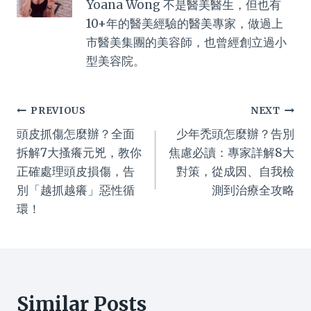
Yoana Wong 不是醫美醫生，但也有
10+年的醫美經驗的醫美專家，做過上
市醫美集團的美容師，也曾經創立過小
型美容院。
Post
PREVIOUS
NEXT
頭皮抓傷怎麼辦？全面
少年禿頭怎麼辦？告別
navigation
拆解7大搔癢元兇，教你
焦慮必讀：專家詳解8大
正確處理頭皮損傷，告
對策，從成因、自我檢
別「越抓越癢」惡性循
測到治療全攻略
環！
Similar Posts