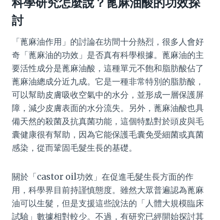
科學研究怎麼說？蓖麻油酸的功效探
討
「蓖麻油作用」的討論在坊間十分熱烈，很多人會好
奇「蓖麻油的功效」是否真有科學根據。蓖麻油的主
要活性成分是蓖麻油酸，這種單元不飽和脂肪酸佔了
蓖麻油總成分近九成。它是一種非常特別的脂肪酸，
可以幫助皮膚吸收空氣中的水分，並形成一層保護屏
障，減少皮膚表面的水分流失。另外，蓖麻油酸也具
備天然的殺菌及抗真菌功能，這個特點對於頭皮與毛
囊健康很有幫助，因為它能保護毛囊免受細菌或真菌
感染，從而鞏固毛髮生長的基礎。
關於「castor oil功效」在促進毛髮生長方面的作
用，科學界目前持謹慎態度。雖然大眾普遍認為蓖麻
油可以生髮，但是支援這些說法的「人體大規模臨床
試驗」數據相對較少。不過，有研究已經開始探討其