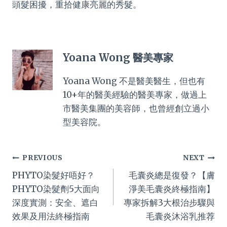
頭髮困擾，重拾健康亮麗的秀髮。
Yoana Wong 醫美專家
Yoana Wong 不是醫美醫生，但也有
10+年的醫美經驗的醫美專家，做過上
市醫美集團的美容師，也曾經創立過小
型美容院。
Post
PREVIOUS
NEXT
PHYTO染髮好唔好？
毛囊炎總是復發？【膚
navigation
PHYTO染髮劑5大面向
淨美毛囊炎終極指南】
深度實測：安全、遮白
專家拆解3大根治步驟與
效果及用法終極指南
毛囊炎沐浴乳推荐