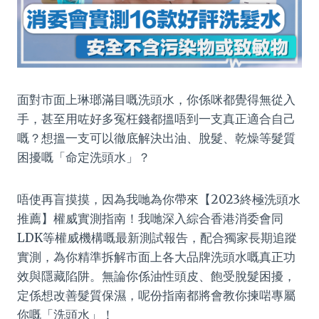
面對市面上琳瑯滿目嘅洗頭水，你係咪都覺得無從入
手，甚至用咗好多冤枉錢都搵唔到一支真正適合自己
嘅？想搵一支可以徹底解決出油、脫髮、乾燥等髮質
困擾嘅「命定洗頭水」？
唔使再盲摸摸，因為我哋為你帶來【2023終極洗頭水
推薦】權威實測指南！我哋深入綜合香港消委會同
LDK等權威機構嘅最新測試報告，配合獨家長期追蹤
實測，為你精準拆解市面上各大品牌洗頭水嘅真正功
效與隱藏陷阱。無論你係油性頭皮、飽受脫髮困擾，
定係想改善髮質保濕，呢份指南都將會教你揀啱專屬
你嘅「洗頭水」！