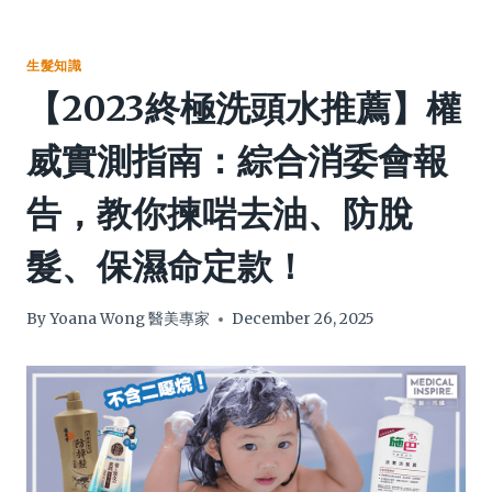
生髮知識
【2023終極洗頭水推薦】權
威實測指南：綜合消委會報
告，教你揀啱去油、防脫
髮、保濕命定款！
By
Yoana Wong 醫美專家
December 26, 2025