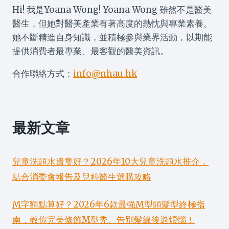
Hi! 我是Yoana Wong! Yoana Wong 雖然不是醫美
醫生，但她對醫美產業有著高度的熱忱與專業素養。
她不斷精進自身知識，並積極參與業界活動，以期能
提供消費者最專業、最客觀的醫美資訊。
合作聯絡方式：
info@nhau.hk
最新文章
兒童洗頭水邊隻好？2026年10大兒童洗頭水推介，
結合消委會報告及兒科醫生選購攻略
M字額點算好？2026年6款最強M型頭髮型終極指
南，教你完美修飾M型禿、告別髮線後退煩惱！