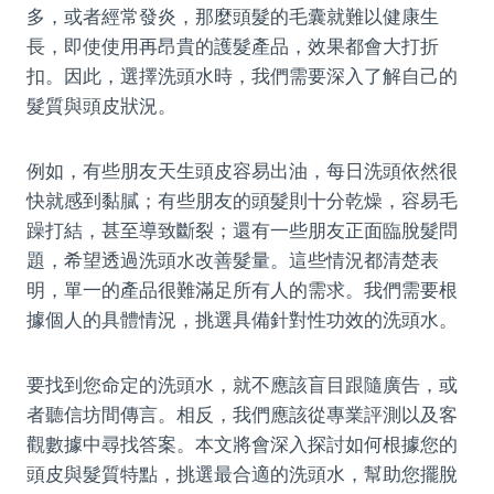
多，或者經常發炎，那麼頭髮的毛囊就難以健康生
長，即使使用再昂貴的護髮產品，效果都會大打折
扣。因此，選擇洗頭水時，我們需要深入了解自己的
髮質與頭皮狀況。
例如，有些朋友天生頭皮容易出油，每日洗頭依然很
快就感到黏膩；有些朋友的頭髮則十分乾燥，容易毛
躁打結，甚至導致斷裂；還有一些朋友正面臨脫髮問
題，希望透過洗頭水改善髮量。這些情況都清楚表
明，單一的產品很難滿足所有人的需求。我們需要根
據個人的具體情況，挑選具備針對性功效的洗頭水。
要找到您命定的洗頭水，就不應該盲目跟隨廣告，或
者聽信坊間傳言。相反，我們應該從專業評測以及客
觀數據中尋找答案。本文將會深入探討如何根據您的
頭皮與髮質特點，挑選最合適的洗頭水，幫助您擺脫