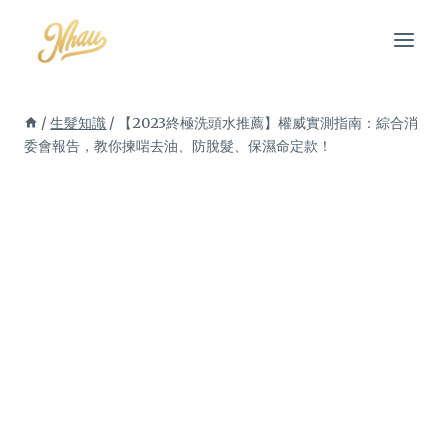
Skip
to
content
/
生髮知識
/
【2023終極洗頭水推薦】權威實測指南：綜合消
委會報告，教你揀啱去油、防脫髮、保濕命定款！