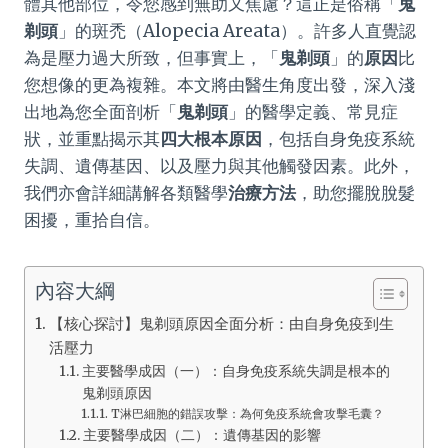
體其他部位，令您感到無助又焦慮？這正是俗稱「
鬼
剃頭
」的斑禿（Alopecia Areata）。許多人直覺認
為是壓力過大所致，但事實上，「
鬼剃頭
」的
原因
比
您想像的更為複雜。本文將由醫生角度出發，深入淺
出地為您全面剖析「
鬼剃頭
」的醫學定義、常見症
狀，並重點揭示其
四大根本原因
，包括自身免疫系統
失調、遺傳基因、以及壓力與其他觸發因素。此外，
我們亦會詳細講解各類醫學
治療方法
，助您擺脫脫髮
困擾，重拾自信。
內容大綱
【核心探討】鬼剃頭原因全面分析：由自身免疫到生
活壓力
主要醫學成因（一）：自身免疫系統失調是根本的
鬼剃頭原因
T淋巴細胞的錯誤攻擊：為何免疫系統會攻擊毛囊？
主要醫學成因（二）：遺傳基因的影響