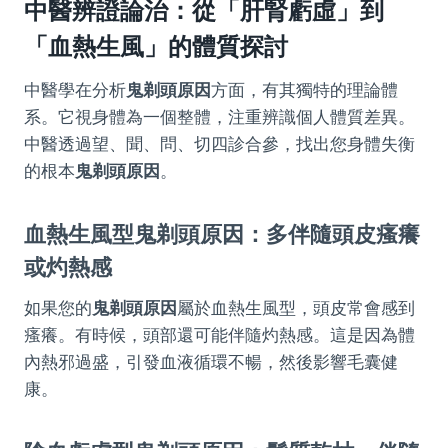
中醫辨證論治：從「肝腎虧虛」到
「血熱生風」的體質探討
中醫學在分析
鬼剃頭原因
方面，有其獨特的理論體
系。它視身體為一個整體，注重辨識個人體質差異。
中醫透過望、聞、問、切四診合參，找出您身體失衡
的根本
鬼剃頭原因
。
血熱生風型
鬼剃頭原因
：多伴隨頭皮瘙癢
或灼熱感
如果您的
鬼剃頭原因
屬於血熱生風型，頭皮常會感到
瘙癢。有時候，頭部還可能伴隨灼熱感。這是因為體
內熱邪過盛，引發血液循環不暢，然後影響毛囊健
康。