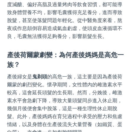
度減醣、偏好高脂及過量烤肉等飲食習慣，都可能導
致身體營養不均，影響毛囊獲得充足養分，進而導致
脫髮，甚至使落髮問題年輕化。從中醫角度來看，熬
夜或作息顛倒容易造成氣血虧虛，使頭皮血液循環不
良，毛囊無法獲得足夠養分，影響新髮生長。
產後荷爾蒙劇變：為何產後媽媽是高危一
族？
產後婦女是
鬼剃頭
的高危一族，這主要是因為產後荷
爾蒙的劇烈變化。懷孕期間，女性體內的雌激素水平
較高，這會延長頭髮的生長期。然而，分娩後，雌激
素水平會急劇下降，導致大量頭髮同步進入休止期，
幾個月後便會集中脫落，這是一種生理性休止期脫
髮。此外，產後媽媽在育兒過程中承受的壓力和焦慮
情緒，以及身體在生產後流失大量營養（如鐵質、蛋