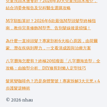
兒童洗頭水邊隻好？2026年10大兒童洗頭水推介，
結合消委會報告及兒科醫生選購攻略
M字額點算好？2026年6款最強M型頭髮型終極指
南，教你完美修飾M型禿、告別髮線後退煩惱！
為什麼一直掉頭髮？專家剖析6大核心原因，由荷爾
蒙、潛在疾病到壓力，一文看清成因與治療方案
八字瀏海怎麼剪？終極20招瘦面「八字瀏海造型」全
攻略：由臉型分析、DIY修剪到懶人定型技巧
髮尾變咖啡色？恐是身體警號！專家拆解3大元兇＋4
步護髮逆轉術
© 2026 nhau