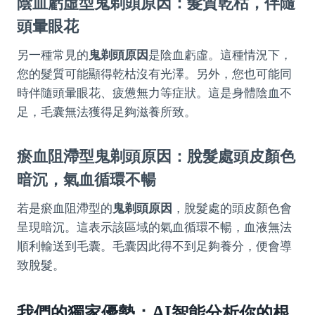
陰血虧虛型
鬼剃頭原因
：髮質乾枯，伴隨
頭暈眼花
另一種常見的
鬼剃頭原因
是陰血虧虛。這種情況下，
您的髮質可能顯得乾枯沒有光澤。另外，您也可能同
時伴隨頭暈眼花、疲憊無力等症狀。這是身體陰血不
足，毛囊無法獲得足夠滋養所致。
瘀血阻滯型
鬼剃頭原因
：脫髮處頭皮顏色
暗沉，氣血循環不暢
若是瘀血阻滯型的
鬼剃頭原因
，脫髮處的頭皮顏色會
呈現暗沉。這表示該區域的氣血循環不暢，血液無法
順利輸送到毛囊。毛囊因此得不到足夠養分，便會導
致脫髮。
我們的獨家優勢：AI智能分析你的根