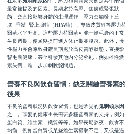
在眾多
鬼剃頭原因
中，壓力和荷爾蒙失衡是其中兩個
最常被提及的因素。長期處於高壓、焦慮或緊張狀
態，會直接影響身體的生理運作。壓力會觸發下丘
腦-垂體-腎上腺軸（HPA軸），導致皮質醇等壓力荷
爾蒙水平升高。這些壓力荷爾蒙可能干擾毛囊的正常
生長週期，使頭髮提前進入休止期並脫落。此外，慢
性壓力亦會導致身體長期處於高皮質醇狀態，直接影
響毛囊健康，甚至引發其他內分泌紊亂，例如雄性激
素失衡，進一步加劇脫髮問題。
營養不良與飲食習慣：缺乏關鍵營養素的
後果
不良的營養狀況與飲食習慣，也是常見的
鬼剃頭原因
之一。頭髮的健康生長需要多種營養素的支持，例如
蛋白質、維生素、鐵質等等。如果長期熬夜、飲食不
均衡，例如蛋白質或某些維生素攝取不足，又或是過