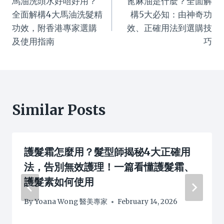
馬油洗頭水好唔好用？
蓖麻油是什麼？全面解
navigation
全面解構4大馬油洗髮精
構5大必知：由神奇功
功效，附香港專家選購
效、正確用法到選購技
及使用指南
巧
Similar Posts
護髮霜怎麼用？髮型師揭秘4大正確用
法，告別無效護理！一篇看懂護髮霜、
護髮素如何使用
By
Yoana Wong 醫美專家
February 14, 2026