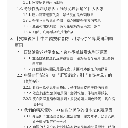
家族病史與患病風險
誘發性鬼剃頭原因：觸發免疫反應的四大因素
壓力與荷爾蒙失衡：最常見的鬼剃頭原因
營養不良與飲食習慣：缺乏關鍵營養素的後果
產後荷爾蒙劇變：為何產後媽媽是高危一族？
細菌、病毒感染或其他疾病
【獨家視角】中西醫雙軌剖析：找出你的專屬鬼剃頭
原因
西醫診斷的精準定位：從科學數據看鬼剃頭原因
透過血液檢查及皮膚鏡檢查，確認是否存在其他自身免
疫疾病
評估脫髮範圍及嚴重程度，判斷根本的鬼剃頭原因
中醫辨證論治：從「肝腎虧虛」到「血熱生風」的
體質探討
血熱生風型鬼剃頭原因：多伴隨頭皮瘙癢或灼熱感
陰血虧虛型鬼剃頭原因：髮質乾枯，伴隨頭暈眼花
瘀血阻滯型鬼剃頭原因：脫髮處頭皮顏色暗沉，氣血循
環不暢
我們的獨家優勢：AI智能分析你的根本鬼剃頭原因
介紹如何透過結合個人生活習慣、壓力水平、飲食及家
族史數據進行初步分析
強調個人化分析對於制定有效康復路線的重要性，助你