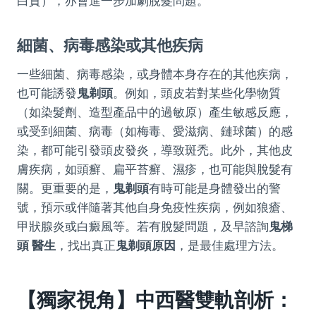
白質），亦會進一步加劇脫髮問題。
細菌、病毒感染或其他疾病
一些細菌、病毒感染，或身體本身存在的其他疾病，
也可能誘發
鬼剃頭
。例如，頭皮若對某些化學物質
（如染髮劑、造型產品中的過敏原）產生敏感反應，
或受到細菌、病毒（如梅毒、愛滋病、鏈球菌）的感
染，都可能引發頭皮發炎，導致斑禿。此外，其他皮
膚疾病，如頭癬、扁平苔癬、濕疹，也可能與脫髮有
關。更重要的是，
鬼剃頭
有時可能是身體發出的警
號，預示或伴隨著其他自身免疫性疾病，例如狼瘡、
甲狀腺炎或白癜風等。若有脫髮問題，及早諮詢
鬼梯
頭 醫生
，找出真正
鬼剃頭原因
，是最佳處理方法。
【獨家視角】中西醫雙軌剖析：