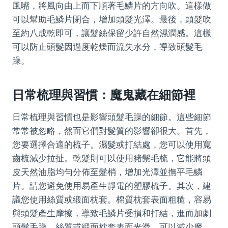
風嘴，將風向由上而下順著毛鱗片的方向吹。這樣做
可以幫助毛鱗片閉合，增加頭髮光澤。最後，頭髮吹
至約八成乾即可，讓髮絲保留少許自然濕潤感。這樣
可以防止頭髮因過度乾燥而流失水分，導致頭髮毛
躁。
日常梳理與習慣：魔鬼藏在細節裡
日常梳理與習慣也是影響頭髮毛躁的細節。這些細節
常常被忽略，然而它們對髮質的影響卻很大。首先，
您要選擇合適的梳子。濕髮或打結處，您可以使用寬
齒梳減少拉扯。乾髮則可以使用豬鬃毛梳，它能將頭
皮天然油脂均勻分佈至髮梢，增加光澤並撫平毛鱗
片。請您避免使用易產生靜電的塑膠梳子。其次，建
議您使用絲質或緞面枕套。棉質枕套表面粗糙，容易
與頭髮產生摩擦，導致毛鱗片受損和打結，進而加劇
頭髮毛躁。絲質或緞面枕套表面光滑，可以減少摩