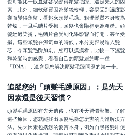
也可能比一般直髮容易顯得頭髮毛躁。這是先天的因
素。此外，細軟髮質因為髮絲較輕，容易受到濕度影
響而變得蓬鬆，看起來頭髮毛躁。粗硬髮質本身較為
乾燥，一旦毛鱗片受損，頭髮也會顯得更為粗糙。頭
髮經過染燙，毛鱗片會受到化學影響而打開，甚至受
損。這些頭髮在濕氣重的時候，水分更容易進入髮
芯，令頭髮毛躁加劇。您可以摸摸看，比較一下濕髮
和乾髮時的感覺，看看自己的頭髮屬於哪一種
「DNA」，這會是您解決頭髮毛躁問題的第一步。
追蹤您的「頭髮毛躁原因」：是先天
因素還是後天習慣？
頭髮毛躁原因有先天遺傳，也有後天習慣影響。了解
這些原因，您就能找出頭髮毛躁怎麼辦的具體解決方
法。先天因素包括您的髮質本身，例如自然捲髮即使