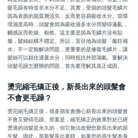
髮毛躁有時並非水分不足。其實，受損的頭髮毛鱗片
因為表面的脂質層流失，反而更容易吸收水分。當環
境濕度高時，頭髮會因為吸收過多水分而變得蓬亂，
觸感反而乾燥、粗糙。這主要是因為毛鱗片沒有貼
服，髮絲結構不穩定。所以，盲目地為頭髮「瘋狂補
水」不一定能解決問題，更重要的是修復毛鱗片，讓
髮絲可以鎖住適量水分，同時抵抗外部濕氣。要解決
頭髮毛躁怎麼辦的問題，首先要理解其真正成因。
燙完縮毛矯正後，新長出來的頭髮會
不會更毛躁？
燙完縮毛矯正後，很多朋友會擔心新長出來的頭髮會
不會又變得毛躁。答案是，縮毛矯正的效果對於已經
燙過的頭髮是永久的，但它無法改變您新長出來的原
生髮。因此，當新髮長出來時，如果您的原生髮本身