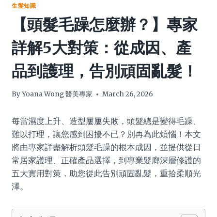
生髮知識
【頭髮毛躁怎麼辦？】專家
詳解5大對策：從成因、產
品到護理，告別頑固亂髮！
By
Yoana Wong 醫美專家
March 26, 2026
每當濕度上升、造型屢屢失敗，頭髮總是變得毛躁、
難以打理，讓您感到困擾不已？別再為此煩惱！本文
將由專家詳盡解析頭髮毛躁的根本成因，並提供從日
常居家護理、正確產品選擇，到專業髮廊深層修護的
五大實用對策，助您從此告別頑固亂髮，重拾柔順光
澤。