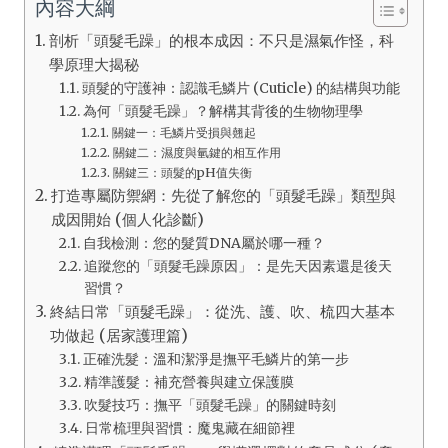
內容大綱
剖析「頭髮毛躁」的根本成因：不只是濕氣作怪，科
學原理大揭秘
頭髮的守護神：認識毛鱗片 (Cuticle) 的結構與功能
為何「頭髮毛躁」？解構其背後的生物物理學
關鍵一：毛鱗片受損與翹起
關鍵二：濕度與氫鍵的相互作用
關鍵三：頭髮的pH值失衡
打造專屬防禦網：先從了解您的「頭髮毛躁」類型與
成因開始 (個人化診斷)
自我檢測：您的髮質DNA屬於哪一種？
追蹤您的「頭髮毛躁原因」：是先天因素還是後天
習慣？
終結日常「頭髮毛躁」：從洗、護、吹、梳四大基本
功做起 (居家護理篇)
正確洗髮：溫和潔淨是撫平毛鱗片的第一步
精準護髮：補充營養與建立保護膜
吹髮技巧：撫平「頭髮毛躁」的關鍵時刻
日常梳理與習慣：魔鬼藏在細節裡