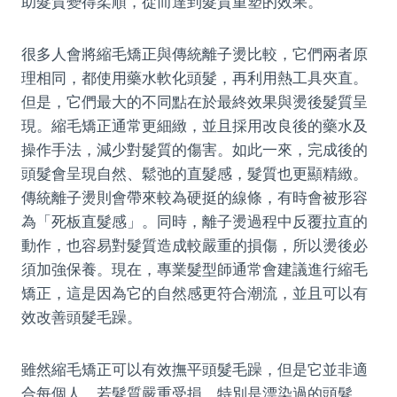
助髮質變得柔順，從而達到髮質重塑的效果。
很多人會將縮毛矯正與傳統離子燙比較，它們兩者原
理相同，都使用藥水軟化頭髮，再利用熱工具夾直。
但是，它們最大的不同點在於最終效果與燙後髮質呈
現。縮毛矯正通常更細緻，並且採用改良後的藥水及
操作手法，減少對髮質的傷害。如此一來，完成後的
頭髮會呈現自然、鬆弛的直髮感，髮質也更顯精緻。
傳統離子燙則會帶來較為硬挺的線條，有時會被形容
為「死板直髮感」。同時，離子燙過程中反覆拉直的
動作，也容易對髮質造成較嚴重的損傷，所以燙後必
須加強保養。現在，專業髮型師通常會建議進行縮毛
矯正，這是因為它的自然感更符合潮流，並且可以有
效改善頭髮毛躁。
雖然縮毛矯正可以有效撫平頭髮毛躁，但是它並非適
合每個人。若髮質嚴重受損，特別是漂染過的頭髮，