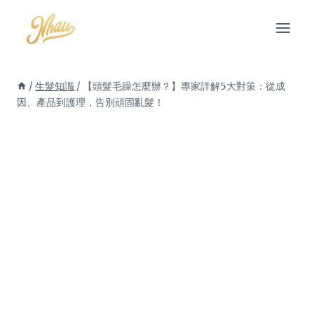
Skip
to
content
/
生髮知識
/
【頭髮毛躁怎麼辦？】專家詳解5大對策：從成
因、產品到護理，告別頑固亂髮！