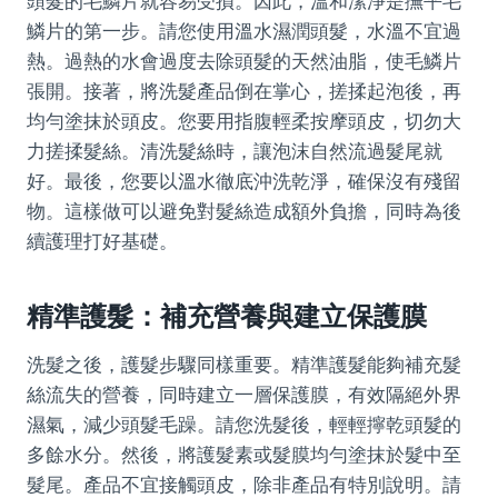
頭髮的毛鱗片就容易受損。因此，溫和潔淨是撫平毛
鱗片的第一步。請您使用溫水濕潤頭髮，水溫不宜過
熱。過熱的水會過度去除頭髮的天然油脂，使毛鱗片
張開。接著，將洗髮產品倒在掌心，搓揉起泡後，再
均勻塗抹於頭皮。您要用指腹輕柔按摩頭皮，切勿大
力搓揉髮絲。清洗髮絲時，讓泡沫自然流過髮尾就
好。最後，您要以溫水徹底沖洗乾淨，確保沒有殘留
物。這樣做可以避免對髮絲造成額外負擔，同時為後
續護理打好基礎。
精準護髮：補充營養與建立保護膜
洗髮之後，護髮步驟同樣重要。精準護髮能夠補充髮
絲流失的營養，同時建立一層保護膜，有效隔絕外界
濕氣，減少頭髮毛躁。請您洗髮後，輕輕擰乾頭髮的
多餘水分。然後，將護髮素或髮膜均勻塗抹於髮中至
髮尾。產品不宜接觸頭皮，除非產品有特別說明。請