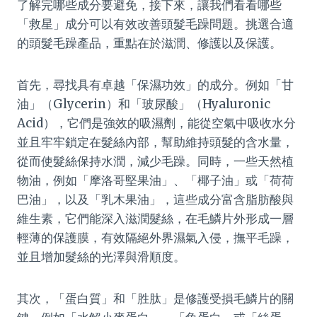
了解完哪些成分要避免，接下來，讓我們看看哪些
「救星」成分可以有效改善頭髮毛躁問題。挑選合適
的頭髮毛躁產品，重點在於滋潤、修護以及保護。
首先，尋找具有卓越「保濕功效」的成分。例如「甘
油」（Glycerin）和「玻尿酸」（Hyaluronic
Acid），它們是強效的吸濕劑，能從空氣中吸收水分
並且牢牢鎖定在髮絲內部，幫助維持頭髮的含水量，
從而使髮絲保持水潤，減少毛躁。同時，一些天然植
物油，例如「摩洛哥堅果油」、「椰子油」或「荷荷
巴油」，以及「乳木果油」，這些成分富含脂肪酸與
維生素，它們能深入滋潤髮絲，在毛鱗片外形成一層
輕薄的保護膜，有效隔絕外界濕氣入侵，撫平毛躁，
並且增加髮絲的光澤與滑順度。
其次，「蛋白質」和「胜肽」是修護受損毛鱗片的關