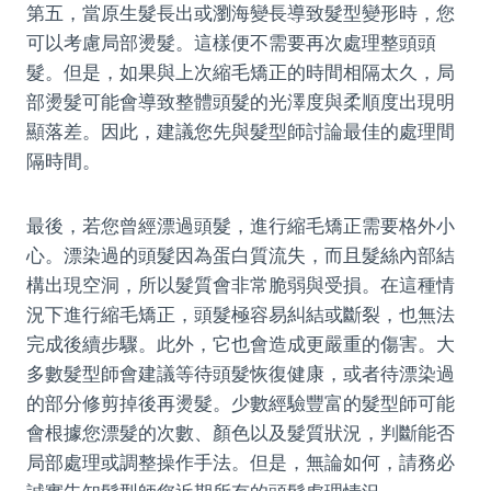
第五，當原生髮長出或瀏海變長導致髮型變形時，您
可以考慮局部燙髮。這樣便不需要再次處理整頭頭
髮。但是，如果與上次縮毛矯正的時間相隔太久，局
部燙髮可能會導致整體頭髮的光澤度與柔順度出現明
顯落差。因此，建議您先與髮型師討論最佳的處理間
隔時間。
最後，若您曾經漂過頭髮，進行縮毛矯正需要格外小
心。漂染過的頭髮因為蛋白質流失，而且髮絲內部結
構出現空洞，所以髮質會非常脆弱與受損。在這種情
況下進行縮毛矯正，頭髮極容易糾結或斷裂，也無法
完成後續步驟。此外，它也會造成更嚴重的傷害。大
多數髮型師會建議等待頭髮恢復健康，或者待漂染過
的部分修剪掉後再燙髮。少數經驗豐富的髮型師可能
會根據您漂髮的次數、顏色以及髮質狀況，判斷能否
局部處理或調整操作手法。但是，無論如何，請務必