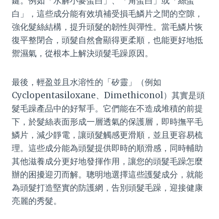
鍵。例如「水解小麥蛋白」、「角蛋白」或「絲蛋
白」，這些成分能有效填補受損毛鱗片之間的空隙，
強化髮絲結構，提升頭髮的韌性與彈性。當毛鱗片恢
復平整閉合，頭髮自然會顯得更柔順，也能更好地抵
禦濕氣，從根本上解決頭髮毛躁原因。
最後，輕盈並且水溶性的「矽靈」（例如
Cyclopentasiloxane、Dimethiconol）其實是頭
髮毛躁產品中的好幫手。它們能在不造成堆積的前提
下，於髮絲表面形成一層透氣的保護層，即時撫平毛
鱗片，減少靜電，讓頭髮觸感更滑順，並且更容易梳
理。這些成分能為頭髮提供即時的順滑感，同時輔助
其他滋養成分更好地發揮作用，讓您的頭髮毛躁怎麼
辦的困擾迎刃而解。聰明地選擇這些護髮成分，就能
為頭髮打造堅實的防護網，告別頭髮毛躁，迎接健康
亮麗的秀髮。