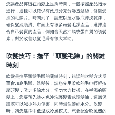
您讓產品停留在頭髮上足夠時間，一般按照產品指示
進行，這樣可以確保有效成分充分滲透髮絲，修復受
損的毛鱗片。時間到了，請您以溫水徹底沖洗乾淨，
確保髮絲順滑。市面上有很多頭髮毛躁產品，選擇適
合自己髮質的產品，例如含天然油脂或蛋白質的護髮
素，對於改善頭髮毛躁有很大幫助。
吹髮技巧：撫平「頭髮毛躁」的關鍵
時刻
吹髮是撫平頭髮毛躁的關鍵時刻，錯誤的吹髮方式反
而會加劇毛躁。洗髮後，請您先用柔軟的毛巾輕輕按
壓頭髮，吸走多餘水分，切勿大力搓揉。在半濕的頭
髮上，您要預先塗抹免沖洗護髮素或護髮油，這層保
護膜可以減少熱力傷害，同時鎖住髮絲水分。吹髮
時，請您選擇中低溫或冷風模式。您要配合吹風機的