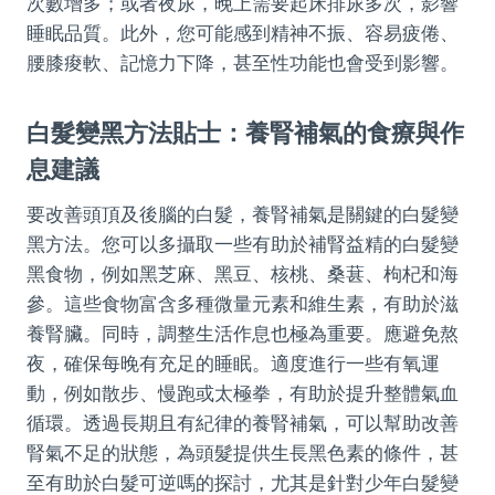
次數增多；或者夜尿，晚上需要起床排尿多次，影響
睡眠品質。此外，您可能感到精神不振、容易疲倦、
腰膝痠軟、記憶力下降，甚至性功能也會受到影響。
白髮變黑方法貼士：養腎補氣的食療與作
息建議
要改善頭頂及後腦的白髮，養腎補氣是關鍵的白髮變
黑方法。您可以多攝取一些有助於補腎益精的白髮變
黑食物，例如黑芝麻、黑豆、核桃、桑葚、枸杞和海
參。這些食物富含多種微量元素和維生素，有助於滋
養腎臟。同時，調整生活作息也極為重要。應避免熬
夜，確保每晚有充足的睡眠。適度進行一些有氧運
動，例如散步、慢跑或太極拳，有助於提升整體氣血
循環。透過長期且有紀律的養腎補氣，可以幫助改善
腎氣不足的狀態，為頭髮提供生長黑色素的條件，甚
至有助於白髮可逆嗎的探討，尤其是針對少年白髮變