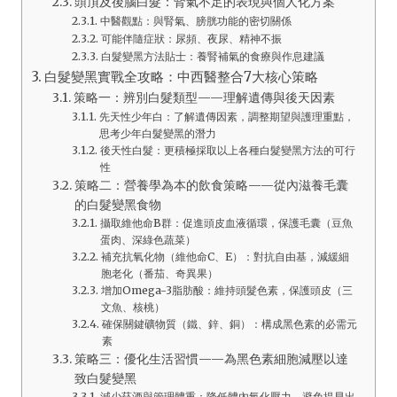
頭頂及後腦白髮：腎氣不足的表現與個人化方案
中醫觀點：與腎氣、膀胱功能的密切關係
可能伴隨症狀：尿頻、夜尿、精神不振
白髮變黑方法貼士：養腎補氣的食療與作息建議
白髮變黑實戰全攻略：中西醫整合7大核心策略
策略一：辨別白髮類型——理解遺傳與後天因素
先天性少年白：了解遺傳因素，調整期望與護理重點，
思考少年白髮變黑的潛力
後天性白髮：更積極採取以上各種白髮變黑方法的可行
性
策略二：營養學為本的飲食策略——從內滋養毛囊
的白髮變黑食物
攝取維他命B群：促進頭皮血液循環，保護毛囊（豆魚
蛋肉、深綠色蔬菜）
補充抗氧化物（維他命C、E）：對抗自由基，減緩細
胞老化（番茄、奇異果）
增加Omega-3脂肪酸：維持頭髮色素，保護頭皮（三
文魚、核桃）
確保關鍵礦物質（鐵、鋅、銅）：構成黑色素的必需元
素
策略三：優化生活習慣——為黑色素細胞減壓以達
致白髮變黑
減少菸酒與管理體重：降低體內氧化壓力，避免提早出