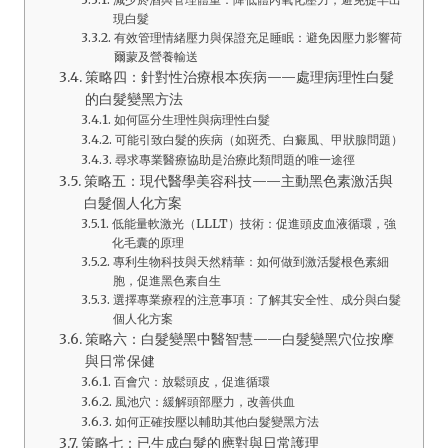
現白髮
有效管理情緒壓力與保證充足睡眠：避免因壓力影響荷
爾蒙及營養輸送
策略四：針對性治療根本疾病——處理病理性白髮
的白髮變黑方法
如何區分生理性與病理性白髮
可能引致白髮的疾病（如斑禿、白癜風、甲狀腺問題）
尋求專業醫療協助是治療此類問題的唯一途徑
策略五：現代醫學美容科技——主動黑色素激活與
白髮個人化方案
低能量軟激光（LLLT）技術：促進頭皮血液循環，強
化毛囊的原理
專利生物科技與天然精華：如何做到激活髮根色素細
胞，促進黑色素自生
選擇專業療程的注意事項：了解其安全性、成分與白髮
個人化方案
策略六：白髮變黑中醫智慧——白髮變黑穴位按摩
與日常保健
百會穴：放鬆頭皮，促進循環
風池穴：緩解頭部壓力，改善供血
如何正確按壓以輔助其他白髮變黑方法
策略七：已生成白髮的應對與日常護理