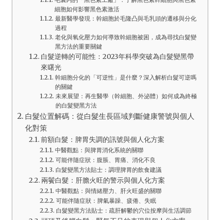
細胞如何影響黑色素激活
最新醫學發現：幹細胞於毛隆凸與毛乳頭的遷移與分化
過程
老化與氧化壓力如何導致幹細胞被困，成為尋找白髮變
黑方法的重要關鍵
白髮逆轉的可能性：2023年科學突破為白髮變黑帶
來曙光
幹細胞分化的「可逆性」是什麼？深入解析白髮可逆嗎
的關鍵
未來展望：再生醫學（幹細胞、外泌體）如何成為終極
的白髮變黑方法
白髮位置解碼：從白髮生長區域判斷健康警號與個人
化對策
前額白髮：脾胃失調的訊號與個人化方案
中醫觀點：與脾胃消化系統的關聯
可能伴隨症狀：腹脹、胃痛、消化不良
白髮變黑方法貼士：調理脾胃的飲食建議
兩鬢白髮：肝膽火旺的警示與個人化方案
中醫觀點：與情緒壓力、肝火旺盛的關聯
可能伴隨症狀：脾氣暴躁、疲倦、失眠
白髮變黑方法貼士：疏肝解鬱的穴位按摩與生活調節