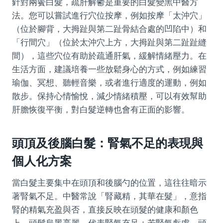
針對兩鬢白髮，疏肝解鬱是重要的白髮變黑中醫方
法。您可以嘗試進行穴位按摩，例如按摩「太沖穴」
（位於腳背，大拇趾與第二趾骨結合處的凹陷中）和
「行間穴」（位於太沖穴上方，大拇趾與第二趾趾縫
間），這些穴位有助於疏通肝氣，緩解情緒壓力。在
生活方面，建議培養一些放鬆身心的方式，例如練習
瑜伽、冥想、聽輕音樂，或者進行適度的運動，例如
散步。保持心情愉悅，減少情緒積壓，可以有效幫助
肝膽恢復平衡，對白髮逆轉也會有正面的影響。
頭頂及後腦白髮：腎氣不足的表現與
個人化方案
當白髮主要集中在頭頂和後腦勺的位置，這往往暗示
著腎氣不足。中醫常說「腎藏精，其華在髮」，意指
腎的精氣充盈與否，直接反映在頭髮的健康和顏色
上。頭髮烏黑亮麗，代表腎氣充足；若腎氣虧虛，頭