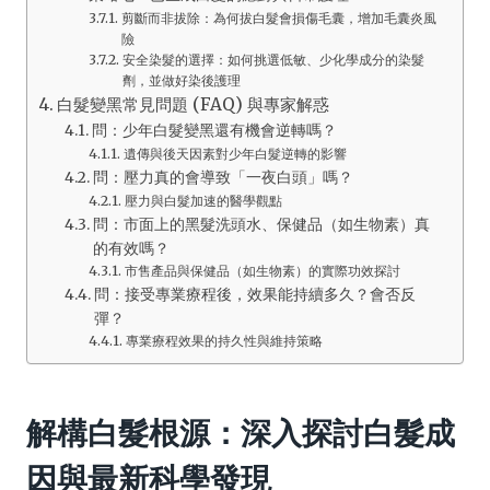
剪斷而非拔除：為何拔白髮會損傷毛囊，增加毛囊炎風
險
安全染髮的選擇：如何挑選低敏、少化學成分的染髮
劑，並做好染後護理
白髮變黑常見問題 (FAQ) 與專家解惑
問：少年白髮變黑還有機會逆轉嗎？
遺傳與後天因素對少年白髮逆轉的影響
問：壓力真的會導致「一夜白頭」嗎？
壓力與白髮加速的醫學觀點
問：市面上的黑髮洗頭水、保健品（如生物素）真
的有效嗎？
市售產品與保健品（如生物素）的實際功效探討
問：接受專業療程後，效果能持續多久？會否反
彈？
專業療程效果的持久性與維持策略
解構白髮根源：深入探討白髮成
因與最新科學發現