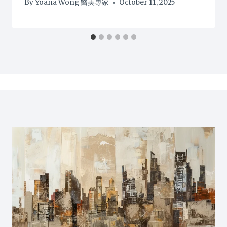
By
Yoana Wong 醫美專家
October 11, 2025