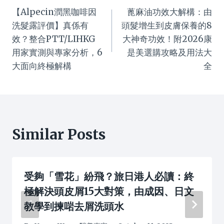
【Alpecin潤黑咖啡因
蓖麻油功效大解構：由
navigation
洗髮露評價】真係有
頭髮增生到皮膚保養的8
效？整合PTT/LIHKG
大神奇功效！附2026康
用家實測與專家分析，6
是美選購攻略及用法大
大面向終極解構
全
Similar Posts
受夠「雪花」紛飛？旅日港人必讀：終
極解決頭皮屑15大對策，由成因、日文
教學到揀啱去屑洗頭水