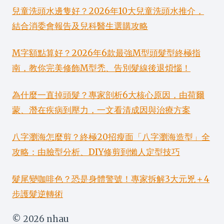
兒童洗頭水邊隻好？2026年10大兒童洗頭水推介，
結合消委會報告及兒科醫生選購攻略
M字額點算好？2026年6款最強M型頭髮型終極指
南，教你完美修飾M型禿、告別髮線後退煩惱！
為什麼一直掉頭髮？專家剖析6大核心原因，由荷爾
蒙、潛在疾病到壓力，一文看清成因與治療方案
八字瀏海怎麼剪？終極20招瘦面「八字瀏海造型」全
攻略：由臉型分析、DIY修剪到懶人定型技巧
髮尾變咖啡色？恐是身體警號！專家拆解3大元兇＋4
步護髮逆轉術
© 2026 nhau