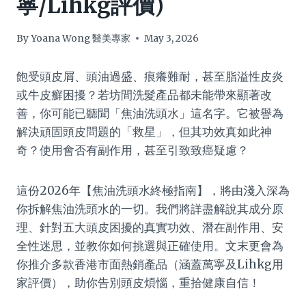
寧/Lihkg評價)
By
Yoana Wong 醫美專家
May 3, 2026
飽受頭皮屑、頭油過盛、痕癢難耐，甚至脂溢性皮炎
或牛皮癬困擾？若坊間洗髮產品都未能帶來顯著改
善，你可能已聽聞「焦油洗頭水」這名字。它被譽為
解決頑固頭皮問題的「救星」，但其功效真如此神
奇？使用會否有副作用，甚至引致致癌疑慮？
這份2026年【焦油洗頭水終極指南】，將由淺入深為
你拆解焦油洗頭水的一切。我們將詳盡解說其成分原
理、針對五大頭皮困擾的真實功效、潛在副作用、安
全性迷思，並教你如何挑選與正確使用。文末更會為
你推介多款香港市面熱銷產品（涵蓋萬寧及Lihkg用
家評價），助你告別頭皮煩惱，重拾健康自信！