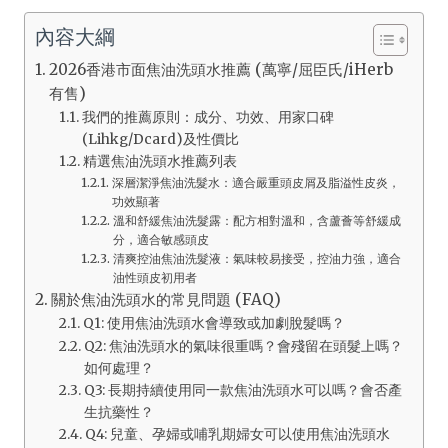
內容大綱
2026香港市面焦油洗頭水推薦 (萬寧/屈臣氏/iHerb
有售)
我們的推薦原則：成分、功效、用家口碑
(Lihkg/Dcard)及性價比
精選焦油洗頭水推薦列表
深層潔淨焦油洗髮水：適合嚴重頭皮屑及脂溢性皮炎，
功效顯著
溫和舒緩焦油洗髮露：配方相對溫和，含蘆薈等舒緩成
分，適合敏感頭皮
清爽控油焦油洗髮液：氣味較易接受，控油力強，適合
油性頭皮初用者
關於焦油洗頭水的常見問題 (FAQ)
Q1: 使用焦油洗頭水會導致或加劇脫髮嗎？
Q2: 焦油洗頭水的氣味很重嗎？會殘留在頭髮上嗎？
如何處理？
Q3: 長期持續使用同一款焦油洗頭水可以嗎？會否產
生抗藥性？
Q4: 兒童、孕婦或哺乳期婦女可以使用焦油洗頭水