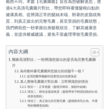
截然不同。本篇【毛囊圖鑑】旨在為您破解迷思，透
過4大高清毛囊圖片對比，帶您即時看懂髮根白點的
健康真相。從辨識正常的髮絲末端、附著的皮脂或角
質，到真正拔出的完整毛囊，甚至受損的毛囊狀態，
我們將助您一秒掌握自身髮根狀況，了解其健康意
義，並提供權威建議，避免不當處理導致毛囊受損。
內容大綱
獨家高清對比：一秒辨識您拔出的是否為完整毛囊圖
片
為何教科書毛囊圖與您拔出的頭髮不一樣？
從理想醫學圖解到現實情況的視覺落差
真人實物毛囊圖片對比廊：立即辨識您的情況
情況一：正常脫髮（髮根呈棒狀，無額外組織）
情況二：附有皮脂或角質（髮根帶有可輕易刮除的白色
或黃色顆粒）
情況三：真正拔出的完整毛囊（髮根附有乳白色、半透
明的橢圓形組織）