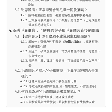
刮除
迷思澄清：正常掉髮會連毛囊一同脫落嗎？
解釋毛囊的固著性：毛囊會留在皮膚中以備再生
正常脫落的頭髮根部「小白點」是什麼？（已完成生命
週期的毛球角質）
保護毛囊健康：了解拔除與受損毛囊圖片背後的風險
【健康警示】為什麼絕不建議您主動拔頭髮？
風險一：引發急性毛囊炎（Folliculitis），導致紅腫、
疼痛甚至化膿
風險二：破壞皮膚屏障，增加細菌感染機會，可能留下
永久性疤痕
風險三：暴力破壞生長週期，可能導致毛髮永久不再生
長
毛囊圖片所顯示的受損狀態：毛囊萎縮與閉合是怎
樣的？
從健康飽滿到萎縮細小的視覺對比圖
導致毛囊萎縮的常見原因（如雄性禿、不當護理等）
何時應為您的毛囊問題尋求專業協助？
當出現持續性紅腫、疼痛或流膿時
當發現異常大量脫髮，且髮根特徵符合受損情況時