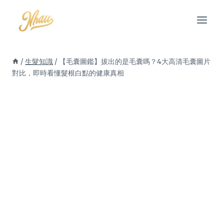
Skip
to
content
/
生髮知識
/
【毛囊圖鑑】拔出的是毛囊嗎？4大高清毛囊圖片
對比，即時看懂髮根白點的健康真相