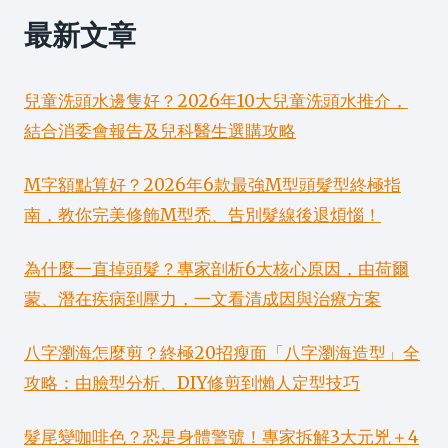
最新文章
兒童洗頭水邊隻好？2026年10大兒童洗頭水推介，
結合消委會報告及兒科醫生選購攻略
M字額點算好？2026年6款最強M型頭髮型終極指
南，教你完美修飾M型禿、告別髮線後退煩惱！
為什麼一直掉頭髮？專家剖析6大核心原因，由荷爾
蒙、潛在疾病到壓力，一文看清成因與治療方案
八字瀏海怎麼剪？終極20招瘦面「八字瀏海造型」全
攻略：由臉型分析、DIY修剪到懶人定型技巧
髮尾變咖啡色？恐是身體警號！專家拆解3大元兇＋4