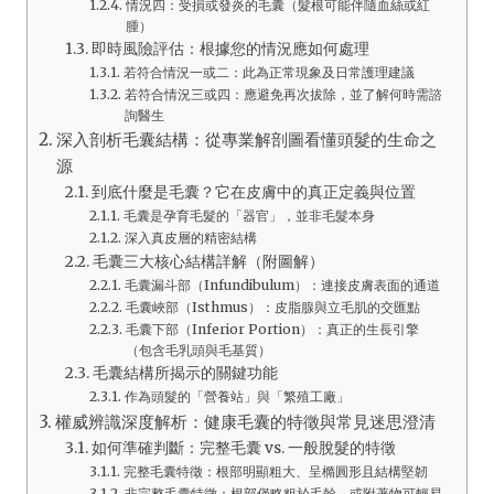
情況四：受損或發炎的毛囊（髮根可能伴隨血絲或紅
腫）
即時風險評估：根據您的情況應如何處理
若符合情況一或二：此為正常現象及日常護理建議
若符合情況三或四：應避免再次拔除，並了解何時需諮
詢醫生
深入剖析毛囊結構：從專業解剖圖看懂頭髮的生命之
源
到底什麼是毛囊？它在皮膚中的真正定義與位置
毛囊是孕育毛髮的「器官」，並非毛髮本身
深入真皮層的精密結構
毛囊三大核心結構詳解（附圖解）
毛囊漏斗部（Infundibulum）：連接皮膚表面的通道
毛囊峽部（Isthmus）：皮脂腺與立毛肌的交匯點
毛囊下部（Inferior Portion）：真正的生長引擎
（包含毛乳頭與毛基質）
毛囊結構所揭示的關鍵功能
作為頭髮的「營養站」與「繁殖工廠」
權威辨識深度解析：健康毛囊的特徵與常見迷思澄清
如何準確判斷：完整毛囊 vs. 一般脫髮的特徵
完整毛囊特徵：根部明顯粗大、呈橢圓形且結構堅韌
非完整毛囊特徵：根部僅略粗於毛幹，或附著物可輕易