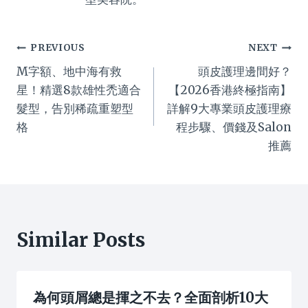
Post
PREVIOUS
NEXT
M字額、地中海有救
頭皮護理邊間好？
navigation
星！精選8款雄性禿適合
【2026香港終極指南】
髮型，告別稀疏重塑型
詳解9大專業頭皮護理療
格
程步驟、價錢及Salon
推薦
Similar Posts
為何頭屑總是揮之不去？全面剖析10大