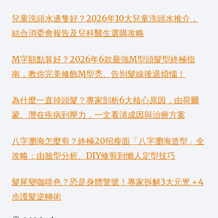
兒童洗頭水邊隻好？2026年10大兒童洗頭水推介，
結合消委會報告及兒科醫生選購攻略
M字額點算好？2026年6款最強M型頭髮型終極指
南，教你完美修飾M型禿、告別髮線後退煩惱！
為什麼一直掉頭髮？專家剖析6大核心原因，由荷爾
蒙、潛在疾病到壓力，一文看清成因與治療方案
八字瀏海怎麼剪？終極20招瘦面「八字瀏海造型」全
攻略：由臉型分析、DIY修剪到懶人定型技巧
髮尾變咖啡色？恐是身體警號！專家拆解3大元兇＋4
步護髮逆轉術