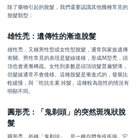
除了藥物引起的脫髮，我們還要認識其他幾種常見的
脫髮類型：
雄性禿：遺傳性的漸進脫髮
雄性禿，又稱男性型或女性型脫髮，通常與家族遺傳
有關。男性常見的表現是髮線後移，形成M型禿，頭
頂也會逐漸稀疏。女性則多數是頭頂頭髮普遍變薄，
但髮線通常不會後移。這種脫髮是漸進式的，發展比
較緩慢，與「吃抗生素 掉髮」這種較為急性的情況有
明顯不同。
圓形禿：「鬼剃頭」的突然斑塊狀脫
髮
圓形禿，俗稱「鬼剃頭」，是一種自體免疫疾病。它