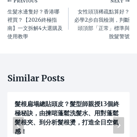
Post
PREVIOUS
NEXT
生髮水邊隻好？香港哪
女性頭頂稀疏點算好？
navigation
裡買？【2026終極指
必學2步自我檢測，判斷
南】一文拆解4大選購及
頭頂部「正常」標準與
使用教學
脫髮警號
Similar Posts
髮根扁塌總貼頭皮？髮型師親授13個終
極秘訣，由揀啱蓬鬆洗髮水、用對蓬鬆
髮根夾、到分析髮根燙，打造全日空氣
感！