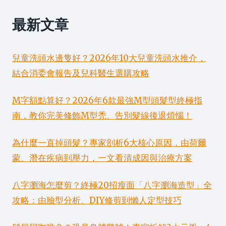
最新文章
兒童洗頭水邊隻好？2026年10大兒童洗頭水推介，
結合消委會報告及兒科醫生選購攻略
M字額點算好？2026年6款最強M型頭髮型終極指
南，教你完美修飾M型禿、告別髮線後退煩惱！
為什麼一直掉頭髮？專家剖析6大核心原因，由荷爾
蒙、潛在疾病到壓力，一文看清成因與治療方案
八字瀏海怎麼剪？終極20招瘦面「八字瀏海造型」全
攻略：由臉型分析、DIY修剪到懶人定型技巧