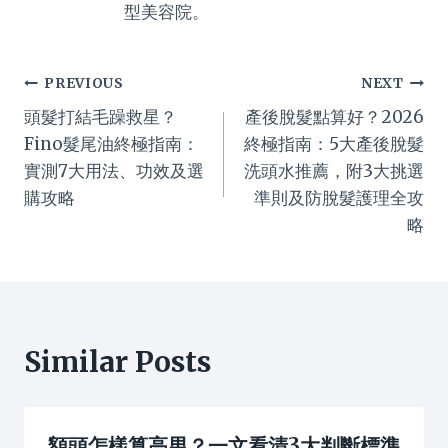
型美容院。
Post
PREVIOUS
NEXT
頭髮打結毛躁救星？
產後脫髮點算好？2026
navigation
Fino髮尾油終極指南：
終極指南：5大產後脫髮
實測7大用法、功效及選
洗頭水推薦，附3大挑選
購攻略
準則及防脫髮護理全攻
略
Similar Posts
額頭怎樣算高男？一文看清3大判斷標準