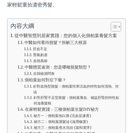
家輕鬆重拾濃密秀髮。
內容大綱
從中醫智慧到居家實踐：您的個人化側柏葉養髮方案
中醫如何看待脫髮？拆解三大根源
肝血不足
腎氣虧虛
血熱風燥
中醫體質速測：您是哪種脫髮類型？
自我檢測問卷
側柏葉如何對症下藥？
針對血熱型脫髮：側柏葉性寒涼血的特性如何清熱、控
油
針對肝腎不足型脫髮：側柏葉養血、補益肝腎的特性如
何滋養髮根
在家輕鬆實踐：三種側柏葉生髮DIY秘方
秘方一：側柏葉泡白酒 (活血促滲透)
秘方二：側柏葉護髮油 (滋潤修護)
秘方三：側柏葉煮水洗頭 (溫和潔淨)