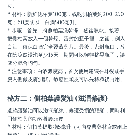
皮。
* 材料：新鮮側柏葉100克，或乾側柏葉約200-250
克；60度或以上白酒500毫升。
* 步驟：首先，將側柏葉洗乾淨，然後晾乾。接著，
把側柏葉放入一個乾燥、密封的瓶子裡。之後，倒入
白酒，確保白酒完全覆蓋葉片。最後，密封瓶口，放
在陰涼處浸泡至少15天。期間可以輕輕搖晃瓶子，讓
成分混合均勻。
* 注意事項：白酒濃度高，首次使用建議在耳後或手
腕內側做皮膚測試。敏感性頭皮可以先稀釋後再用。
秘方二：側柏葉護髮油 (滋潤修護)
這款護髮油可以滋潤髮絲，修護受損的頭髮，同時利
用側柏葉的功效養護頭皮。
* 材料：側柏葉提取物5毫升（可向專業藥材店或網上
購買），椰子油50毫升。