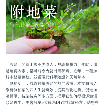
「脫髮」問題困擾不少港人，無論是壓力、年齡，還
是遺傳因素，都可能令秀髮日漸稀疏。近年，一種源
於中醫藥傳統、並獲現代科學驗證的天然草本——
「側柏葉」，成為對抗脫髮的熱門選擇。本文將深入
剖析側柏葉的四大生髮奇效，從其活化毛囊、促進血
液循環、抗菌抗炎等多方面，揭示它如何從根源激活
頭髮再生。更會分享3大簡易DIY防脫髮秘方，助您在