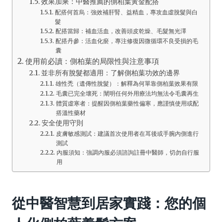
效果加乘：中醫推薦的側柏葉黃金配搭
配搭何首烏：強效補肝腎、益精血，專攻血虛脫髮與白
髮
配搭當歸：補血活血，改善頭皮乾燥、毛髮無光澤
配搭丹參：活血化瘀，專注修復因微循環不良受損的毛
囊
使用前必讀：側柏葉的局限性與注意事項
並非所有脫髮都適用：了解側柏葉功效的邊界
雄性禿（遺傳性脫髮）：解釋為何單靠側柏葉效果有限
毛囊已完全壞死：闡明任何外用療法均無法令毛囊再生
體質虛寒者：提醒因側柏葉藥性偏寒，應謹慎使用或配
搭溫性藥材
安全使用守則
皮膚敏感測試：建議首次使用者在耳後或手腕內側進行
測試
內服須知：強調內服必須諮詢註冊中醫師，切勿自行服
用
從中醫智慧到居家實踐：您的個