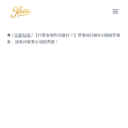
Skip
to
content
/
生髮知識
/
【什麼食物對頭髮好？】營養師詳解8大關鍵營養
素，拯救掉髮養出強韌秀髮！