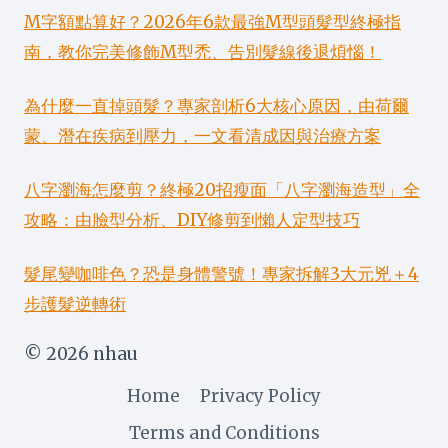
M字額點算好？2026年6款最強M型頭髮型終極指
南，教你完美修飾M型禿、告別髮線後退煩惱！
為什麼一直掉頭髮？專家剖析6大核心原因，由荷爾
蒙、潛在疾病到壓力，一文看清成因與治療方案
八字瀏海怎麼剪？終極20招瘦面「八字瀏海造型」全
攻略：由臉型分析、DIY修剪到懶人定型技巧
髮尾變咖啡色？恐是身體警號！專家拆解3大元兇＋4
步護髮逆轉術
© 2026 nhau
Home
Privacy Policy
Terms and Conditions