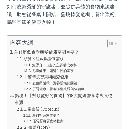
如何成為秀髮的守護者，並提供具體的食物來源建
議，助您從餐桌上開始，擺脫掉髮危機，養出強韌、
烏黑亮麗的健康秀髮！
內容大綱
為什麼飲食對頭髮健康至關重要？
頭髮的組成與營養需求
角蛋白：頭髮的主要構成物料
毛囊健康：頭髮生長的基礎
中醫傳統智慧與頭髮健康
氣血與循環：滋養髮根的關鍵
肝腎健康：影響頭髮光澤與強韌度
揭秘！【對頭髮好的食物】的8大關鍵營養素與食物
來源
1. 蛋白質 (Protein)
為何對頭髮重要？
優質蛋白質食物推薦
2. 鐵質 (Iron)