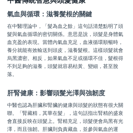
中醫傳統智慧與頭髮健康
氣血與循環：滋養髮根的關鍵
在中醫理論中，「髮為血之餘」這句話清楚點明了頭
髮與氣血循環的密切關係。意思是說，頭髮是身體氣
血充盈的表現。當體內氣血充足，血液循環順暢時，
養分就能有效輸送到頭皮，滋養髮根。這樣頭髮就會
烏黑濃密。相反，如果氣血不足或循環不佳，髮根得
不到足夠的滋養，頭髮就容易枯黃、變細，甚至脫
落。
肝腎健康：影響頭髮光澤與強韌度
中醫也認為肝臟和腎臟的健康與頭髮的狀態有很大關
聯。「腎藏精，其華在髮」，這句話指出腎精的盛衰
會直接反映在頭髮上。腎精充足，頭髮便會烏黑有光
澤，而且強韌。肝臟則負責藏血，並參與氣血的運