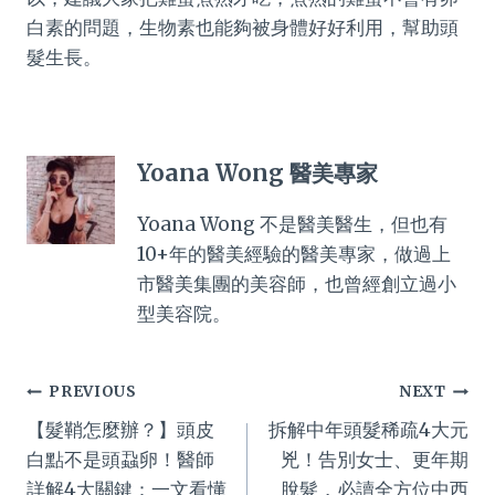
白素的問題，生物素也能夠被身體好好利用，幫助頭
髮生長。
Yoana Wong 醫美專家
Yoana Wong 不是醫美醫生，但也有
10+年的醫美經驗的醫美專家，做過上
市醫美集團的美容師，也曾經創立過小
型美容院。
Post
PREVIOUS
NEXT
【髮鞘怎麼辦？】頭皮
拆解中年頭髮稀疏4大元
navigation
白點不是頭蝨卵！醫師
兇！告別女士、更年期
詳解4大關鍵：一文看懂
脫髮，必讀全方位中西