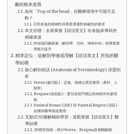
彙的根本差異
為何「Top of the head」在醫療情境中可能不足
夠？
日常表達的模糊性與專業溝通對精確性的要求
本文目標：全面掌握【頭頂英文】在各臨床專科的
精確表達
跨領域詞彙探索（解剖學、兒科、神經外科）與專業應
用能力提升
精準定位：從解剖學徹底理解【頭頂英文】所指的醫
學結構
核心解剖術語 (Anatomical Terminology) 深度剖
析
Vertex (顱頂點)：定義、精確位置與應用（產科、人
類學）
Bregma (前囟點)：嬰兒前囟門標記與神經外科參照
點
Parietal Bones (頂骨) 與 Parietal Region (頂區)：
結構與醫學描述應用
互動式3D圖解輔助學習：直觀掌握【頭頂英文】醫
學結構
3D模型指南：標示Vertex、Bregma及相關顱縫