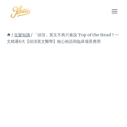
Skip
to
content
/
生髮知識
/
「頭頂」英文不再只會說 Top of the Head？一
文精通6大【頭頂英文醫學】核心術語與臨床場景應用