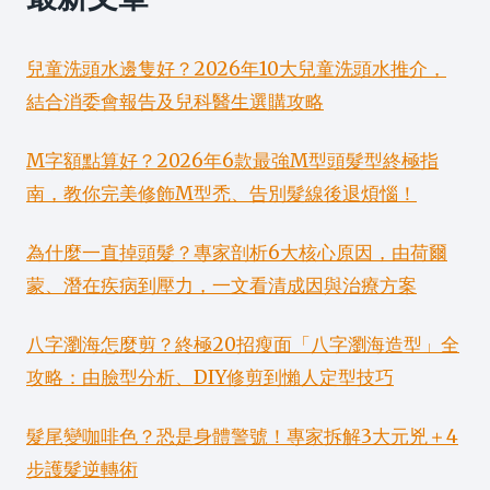
兒童洗頭水邊隻好？2026年10大兒童洗頭水推介，
結合消委會報告及兒科醫生選購攻略
M字額點算好？2026年6款最強M型頭髮型終極指
南，教你完美修飾M型禿、告別髮線後退煩惱！
為什麼一直掉頭髮？專家剖析6大核心原因，由荷爾
蒙、潛在疾病到壓力，一文看清成因與治療方案
八字瀏海怎麼剪？終極20招瘦面「八字瀏海造型」全
攻略：由臉型分析、DIY修剪到懶人定型技巧
髮尾變咖啡色？恐是身體警號！專家拆解3大元兇＋4
步護髮逆轉術