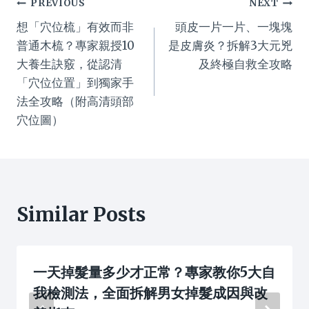
Post
PREVIOUS
NEXT
想「穴位梳」有效而非
頭皮一片一片、一塊塊
navigation
普通木梳？專家親授10
是皮膚炎？拆解3大元兇
大養生訣竅，從認清
及終極自救全攻略
「穴位位置」到獨家手
法全攻略（附高清頭部
穴位圖）
Similar Posts
一天掉髮量多少才正常？專家教你5大自
我檢測法，全面拆解男女掉髮成因與改