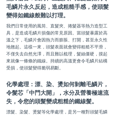
毛鱗片永久反起，造成粗糙手感，使頭髮
變得如鐵線般難以打理。
我們日常使用的風筒、直髮夾、捲髮器等熱力造型工
具，是造成毛鱗片損傷的常見原因。當頭髮暴露於高
溫之下，毛鱗片會因熱力而膨脹、打開，甚至永久性
地翹起。這樣一來，頭髮表面就會變得粗糙不平滑，
不僅失去自然光澤，而且難以梳理，髮絲僵硬，摸起
來就像一條條的鐵線。持續的高溫更會令毛鱗片結構
受損，使頭髮變得脆弱易斷。
化學處理：漂、染、燙如何剝離毛鱗片，
令髮芯「中門大開」，水分及營養極速流
失，令您的頭髮變成粗糙的鐵線髮。
漂髮、染髮、燙髮等化學處理，是另一種對頭髮毛鱗