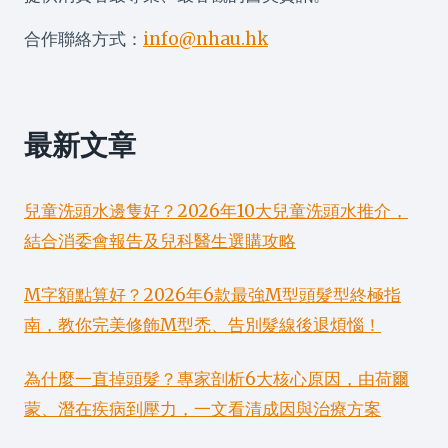
合作聯絡方式：
info@nhau.hk
最新文章
兒童洗頭水邊隻好？2026年10大兒童洗頭水推介，
結合消委會報告及兒科醫生選購攻略
M字額點算好？2026年6款最強M型頭髮型終極指
南，教你完美修飾M型禿、告別髮線後退煩惱！
為什麼一直掉頭髮？專家剖析6大核心原因，由荷爾
蒙、潛在疾病到壓力，一文看清成因與治療方案