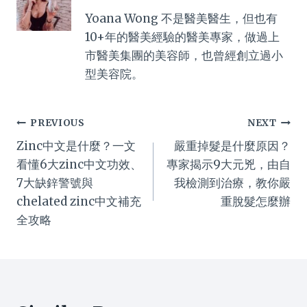
Yoana Wong 不是醫美醫生，但也有
10+年的醫美經驗的醫美專家，做過上
市醫美集團的美容師，也曾經創立過小
型美容院。
Post
PREVIOUS
NEXT
Zinc中文是什麼？一文
嚴重掉髮是什麼原因？
navigation
看懂6大zinc中文功效、
專家揭示9大元兇，由自
7大缺鋅警號與
我檢測到治療，教你嚴
chelated zinc中文補充
重脫髮怎麼辦
全攻略