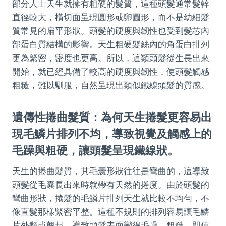
部分人士天生就擁有粗硬的髮質，這種頭髮通常髮幹
直徑較大，橫切面呈現圓形或卵圓形，而不是幼細髮
質常見的扁平形狀。頭髮的硬度與韌性也受到髮芯內
部蛋白質結構的影響。天生粗硬髮絲內的角蛋白排列
更為緊密，密度也更高。所以，這類頭髮從生長出來
開始，就已經具備了較高的硬度與韌性，使頭髮觸感
粗糙，難以馴服，自然呈現出類似鐵線頭髮的質感。
遺傳性捲曲髮質：為何天生捲髮更容易出
現毛鱗片排列不均，導致視覺及觸感上的
毛躁與粗硬，讓頭髮呈現鐵線狀。
天生的捲曲髮質，其毛囊形狀往往是彎曲的，這導致
頭髮從毛囊長出來時就帶有天然的捲度。由於頭髮的
彎曲形狀，捲髮的毛鱗片排列天生就比較不均勻，不
像直髮那樣緊密平整。這種不規則的排列容易讓毛鱗
片外翻或翹起，導致頭髮表面變得毛躁、粗糙。即使