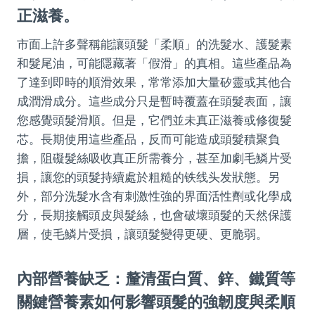
正滋養。
市面上許多聲稱能讓頭髮「柔順」的洗髮水、護髮素
和髮尾油，可能隱藏著「假滑」的真相。這些產品為
了達到即時的順滑效果，常常添加大量矽靈或其他合
成潤滑成分。這些成分只是暫時覆蓋在頭髮表面，讓
您感覺頭髮滑順。但是，它們並未真正滋養或修復髮
芯。長期使用這些產品，反而可能造成頭髮積聚負
擔，阻礙髮絲吸收真正所需養分，甚至加劇毛鱗片受
損，讓您的頭髮持續處於粗糙的铁线头发狀態。另
外，部分洗髮水含有刺激性強的界面活性劑或化學成
分，長期接觸頭皮與髮絲，也會破壞頭髮的天然保護
層，使毛鱗片受損，讓頭髮變得更硬、更脆弱。
內部營養缺乏：釐清蛋白質、鋅、鐵質等
關鍵營養素如何影響頭髮的強韌度與柔順