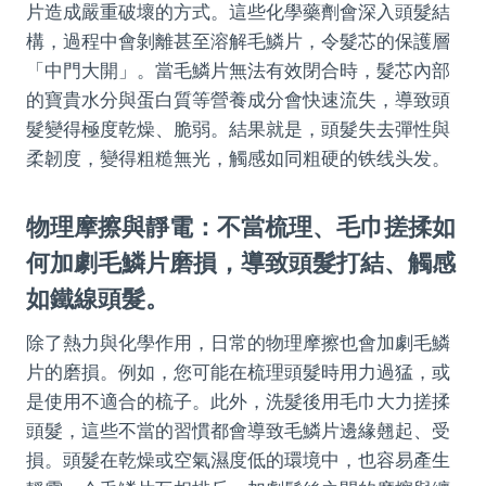
片造成嚴重破壞的方式。這些化學藥劑會深入頭髮結
構，過程中會剝離甚至溶解毛鱗片，令髮芯的保護層
「中門大開」。當毛鱗片無法有效閉合時，髮芯內部
的寶貴水分與蛋白質等營養成分會快速流失，導致頭
髮變得極度乾燥、脆弱。結果就是，頭髮失去彈性與
柔韌度，變得粗糙無光，觸感如同粗硬的铁线头发。
物理摩擦與靜電：不當梳理、毛巾搓揉如
何加劇毛鱗片磨損，導致頭髮打結、觸感
如鐵線頭髮。
除了熱力與化學作用，日常的物理摩擦也會加劇毛鱗
片的磨損。例如，您可能在梳理頭髮時用力過猛，或
是使用不適合的梳子。此外，洗髮後用毛巾大力搓揉
頭髮，這些不當的習慣都會導致毛鱗片邊緣翹起、受
損。頭髮在乾燥或空氣濕度低的環境中，也容易產生