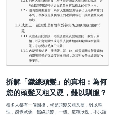
剖析天生粗硬髮質：為何部分頭髮天生粗硬如鐵線，與
幼細髮質在髮幹橫切面及蛋白質結構上的根本不同。
遺傳性捲曲髮質：為何天生捲髮更容易出現毛鱗片排列
不均，導致視覺及觸感上的毛躁與粗硬，讓頭髮呈現鐵
線狀。
成因三：錯誤護理習慣與營養失衡加劇鐵線頭髮問
題
洗護產品的謬誤：傳統護髮素及髮尾油的「假滑」真
相，以及含刺激性成分的洗髮水如何加劇鐵線頭髮問
題，令頭髮缺乏真正滋養。
內部營養缺乏：釐清蛋白質、鋅、鐵質等關鍵營養素如
何影響頭髮的強韌度與柔順感，及其對改善鐵線頭髮的
重要性。
拆解「鐵線頭髮」的真相：為何
您的頭髮又粗又硬，難以馴服？
很多人都有一個困擾，就是頭髮又粗又硬，難以整
理，感覺就像「鐵線頭髮」一樣。這種狀況，不只讓