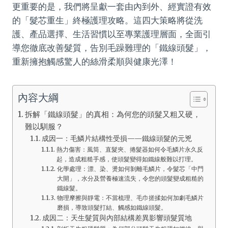
更重要的是，我們將呈獻一套由內到外、經實證有效
的「髮芯重生」終極護理攻略。這四大策略將從洗
護、產品選擇、生活習慣以至專業護理層面，全面引
導您徹底改善髮質，告別毛躁難理的「鐵線頭髮」，
重新擁抱觸感驚人的絲滑柔順與健康光澤！
內容大綱
拆解「鐵線頭髮」的真相：為何您的頭髮又粗又硬，
難以馴服？
成因一：毛鱗片結構性受損——鐵線頭髮的元兇
熱力傷害：風筒、直髮夾、捲髮器如何令毛鱗片永久反
起，造成粗糙手感，使頭髮變得如鐵線般難以打理。
化學處理：漂、染、燙如何剝離毛鱗片，令髮芯「中門
大開」，水分及營養極速流失，令您的頭髮變成粗糙的
鐵線髮。
物理摩擦與靜電：不當梳理、毛巾搓揉如何加劇毛鱗片
磨損，導致頭髮打結、觸感如鐵線頭髮。
成因二：天生髮質與內部結構差異影響頭髮質地