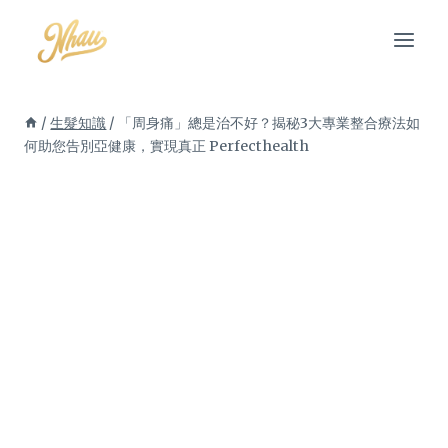
Skip
to
content
/
生髮知識
/
「周身痛」總是治不好？揭秘3大專業整合療法如
何助您告別亞健康，實現真正 Perfecthealth