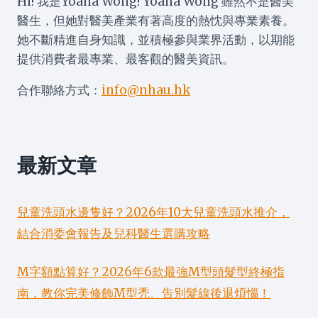
Hi! 我是Yoana Wong! Yoana Wong 雖然不是醫美
醫生，但她對醫美產業有著高度的熱忱與專業素養。
她不斷精進自身知識，並積極參與業界活動，以期能
提供消費者最專業、最客觀的醫美資訊。
合作聯絡方式：
info@nhau.hk
最新文章
兒童洗頭水邊隻好？2026年10大兒童洗頭水推介，
結合消委會報告及兒科醫生選購攻略
M字額點算好？2026年6款最強M型頭髮型終極指
南，教你完美修飾M型禿、告別髮線後退煩惱！