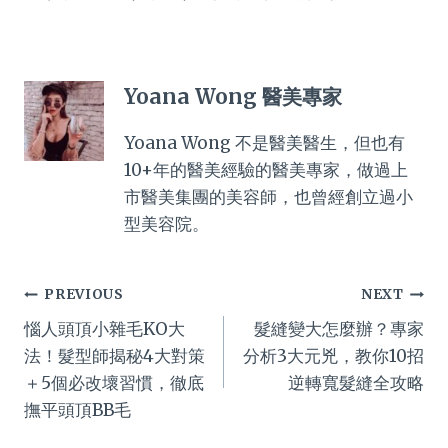
Yoana Wong 醫美專家
Yoana Wong 不是醫美醫生，但也有
10+年的醫美經驗的醫美專家，做過上
市醫美集團的美容師，也曾經創立過小
型美容院。
Post
PREVIOUS
NEXT
惱人頭頂小雜毛KO大
髮縫變大怎麼辦？專家
navigation
法！髮型師揭秘4大對策
分析3大元兇，教你10招
＋5個必改壞習慣，徹底
逆轉寬髮縫全攻略
撫平頭頂BB毛