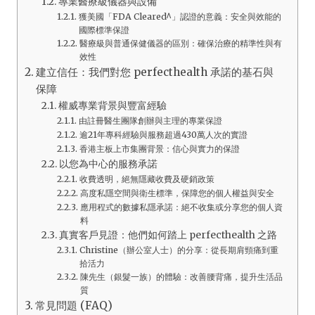
專業醫療級儀器與設備
獲美國「FDA Cleared^」認證的意義：安全與效能的
國際標準保證
醫療級與普通保健儀器的區別：確保治療的精準性與有
效性
建立信任：我們對您 perfecthealth 承諾的基石與
保障
權威專業背景與豐富經驗
由註冊醫生團隊創辦與主理的專業保證
逾21年專科經驗與服務超過430萬人次的實證
香港主板上市集團背景：信心與實力的保證
以您為中心的服務承諾
收費透明，絕無隱藏收費及硬銷政策
高度私隱空間與衛生標準，保障您的個人權益與安全
應用程式的數據私隱承諾：絕不收集或分享您的個人資
料
真實客戶見證：他們如何踏上 perfecthealth 之路
Christine（辦公室人士）的分享：從長期肩頸痛到重
拾活力
陳先生（銀髮一族）的體驗：改善腰背痛，提升生活品
質
常見問題 (FAQ)