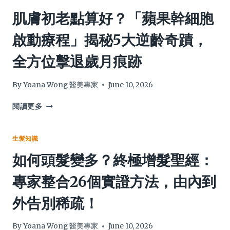
浪
攻
泛
肌膚初老點算好？「蘋果幹細胞
費！
略，
紅？
從
2026
啟動療程」揭秘5大逆齡奇蹟，
成
敏
因、
感
全方位擊退歲月痕跡
預
頭
防
皮
到
洗
By
Yoana Wong 醫美專家
June 10, 2026
改
頭
善
水
肌
閱讀更多
髮
終
膚
型
極
初
徹
指
老
生髮知識
底
南：
點
如何頭髮變多？終極增髮聖經：
解
專
算
決！
家
好？
專家整合26個實證方法，由內到
教
「蘋
你
果
外告別稀疏！
4
幹
大
細
挑
胞
By
Yoana Wong 醫美專家
June 10, 2026