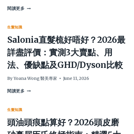
大
閱讀更多
頭
瘡
反
生髮知識
覆
Salonia直髮梳好唔好？2026最
生
點
詳盡評價：實測3大賣點、用
算？
專
法、優缺點及GHD/Dyson比較
家
詳
解
By
Yoana Wong 醫美專家
June 11, 2026
3
大
SALONIA
閱讀更多
解
直
決
髮
方
梳
生髮知識
案，
好
頭油頭痕點算好？2026頭皮磨
助
唔
你
好？
告
2026