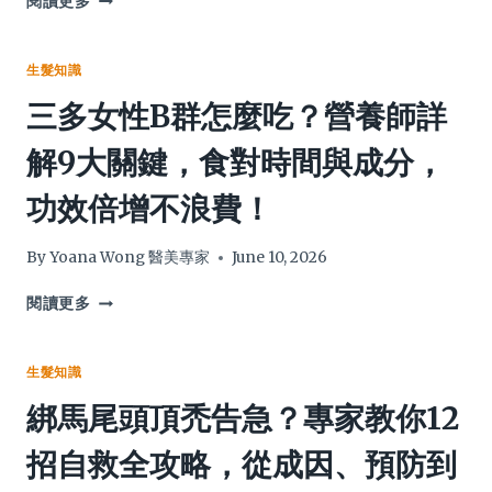
閱讀更多
臣
乏
氏
維
終
他
生髮知識
極
命
三多女性B群怎麼吃？營養師詳
指
D？
南：
一
解9大關鍵，食對時間與成分，
精
文
選
看
功效倍增不浪費！
5
清
大
12
必
大
By
Yoana Wong 醫美專家
June 10, 2026
買
關
清
鍵：
三
閱讀更多
單，
全
多
教
面
女
你
掌
性
生髮知識
點
握
B
綁馬尾頭頂禿告急？專家教你12
揀
維
群
點
他
怎
招自救全攻略，從成因、預防到
用
命
麼
最
D3
吃？