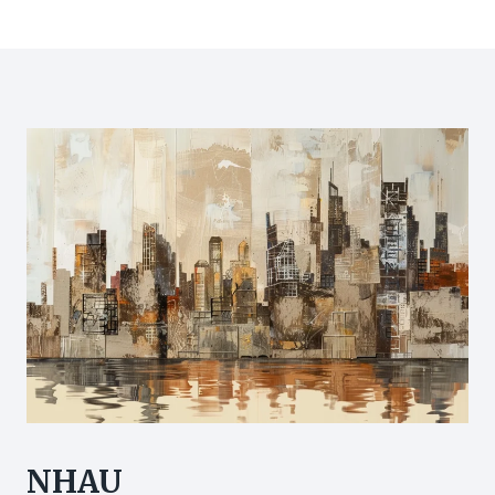
方
嗎？
Page
法，
8
由
大
內
關
到
鍵
外
全
告
面
別
拆
稀
解：
疏！
由
輕
度
影
響
到
重
症
致
命
風
險
NHAU