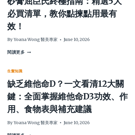
砂膏屈臣氏終極指南：精選5大
別
最
必買清單，教你點揀點用最有
頑
詳
固
盡
效！
頭
評
瘡
價：
與
實
By
Yoana Wong 醫美專家
June 10, 2026
脫
測
髮
3
頭
閱讀更多
危
大
油
機
賣
頭
點、
痕
生髮知識
用
點
缺乏維他命D？一文看清12大關
法、
算
優
好？
鍵：全面掌握維他命D3功效、作
缺
2026
點
頭
用、食物表與補充建議
及
皮
GHD/DYSON
磨
比
砂
By
Yoana Wong 醫美專家
June 10, 2026
較
膏
屈
缺