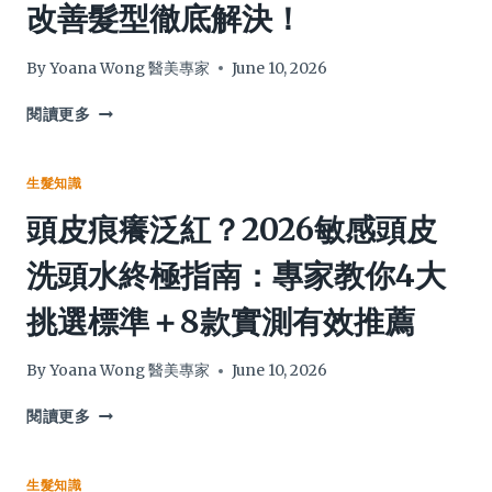
改善髮型徹底解決！
有
功
營
效！
效、
養
作
師
By
Yoana Wong 醫美專家
June 10, 2026
用、
詳
食
解
綁
閱讀更多
物
9
馬
表
大
尾
與
關
頭
生髮知識
補
鍵，
頂
頭皮痕癢泛紅？2026敏感頭皮
充
食
禿
建
對
告
洗頭水終極指南：專家教你4大
議
時
急？
間
專
挑選標準＋8款實測有效推薦
與
家
成
教
分，
你
By
Yoana Wong 醫美專家
June 10, 2026
功
12
效
招
頭
閱讀更多
倍
自
皮
增
救
痕
不
全
癢
生髮知識