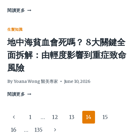
選
啟
標
動
如
閱讀更多
準
療
何
＋
程」
頭
8
揭
髮
生髮知識
款
秘
變
地中海貧血會死嗎？ 8大關鍵全
實
5
多？
測
大
終
面拆解：由輕度影響到重症致命
有
逆
極
效
齡
增
風險
推
奇
髮
薦
蹟，
聖
全
經：
By
Yoana Wong 醫美專家
June 10, 2026
方
專
位
家
地
閱讀更多
擊
整
中
退
合
海
歲
26
貧
Page
Previous
1
…
12
13
14
15
月
個
血
痕
實
會
navigation
Page
Next
16
…
135
跡
證
死