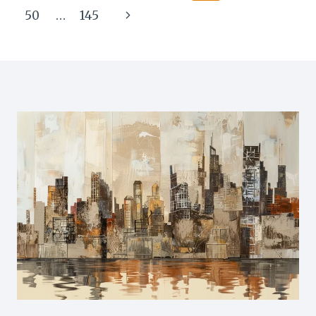
大
辦？
navigation
Page
Next
50
…
145
KO
影
專
硬
響
家
Page
水
收
詳
壞
費
解
處
關
4
鍵、
大
療
關
程
鍵
比
步
較
驟，
與
由
低
釐
價
清
陷
警
阱
號、
追
蹤
元
兇
到
激