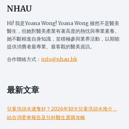
活
NHAU
髮
根
Hi! 我是Yoana Wong! Yoana Wong 雖然不是醫美
全
攻
醫生，但她對醫美產業有著高度的熱忱與專業素養。
略
她不斷精進自身知識，並積極參與業界活動，以期能
提供消費者最專業、最客觀的醫美資訊。
合作聯絡方式：
info@nhau.hk
最新文章
兒童洗頭水邊隻好？2026年10大兒童洗頭水推介，
結合消委會報告及兒科醫生選購攻略