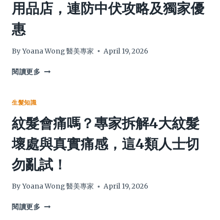
用品店，連防中伏攻略及獨家優
略
成
醫
因
聯
惠
＋
手
5
揭
大
秘
By
Yoana Wong 醫美專家
April 19, 2026
改
7
善
大
【旺
閱讀更多
對
方
角
策
法，
髮
真
型
生髮知識
正
用
紋髮會痛嗎？專家拆解4大紋髮
有
品
效
平】
壞處與真實痛感，這4類人士切
加
2026
快
終
勿亂試！
頭
極
髮
尋
生
寶
By
Yoana Wong 醫美專家
April 19, 2026
長
圖：
速
實
紋
閱讀更多
度
地
髮