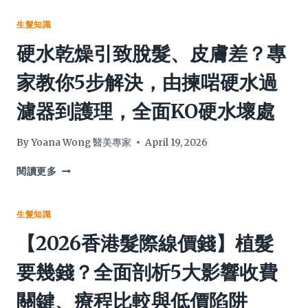
精
會
選
痛
生髮知識
3
嗎？
硬水乾燥引致脫髮、皮膚差？專
大
專
旺
家
家教你5步解決，由揀啱硬水過
角
拆
髮
解
濾器到護理，全面KO硬水壞處
型
4
用
大
品
紋
By
Yoana Wong 醫美專家
April 19, 2026
店，
髮
連
壞
硬
閱讀更多
防
處
水
中
與
乾
伏
真
燥
生髮知識
攻
實
引
【2026香港髮際線價錢】植髮
略
痛
致
及
感，
脫
要幾錢？全面剖析5大影響收費
獨
這
髮、
家
4
皮
關鍵、療程比較與低價陷阱
優
類
膚