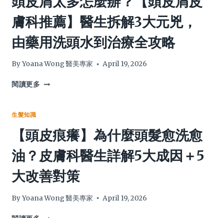
頭皮屑太多怎麼辦？【頭皮屑皮
告
在
膚科推薦】醫生拆解3大元兇，
別
梳
頑
子？
由藥用洗頭水到治療全攻略
固
專
頭
家
皮
圖
By
Yoana Wong 醫美專家
April 19, 2026
問
解
題！
5
頭
閱讀更多
大
皮
「梳
屑
子
太
生髮知識
清
多
【頭皮痕癢】為什麼頭髮愈洗愈
潔
怎
方
麼
油？皮膚科醫生詳解5大成因＋5
法」，
辦？
拯
【頭
大改善對策
救
皮
頭
屑
皮
皮
By
Yoana Wong 醫美專家
April 19, 2026
告
膚
別
科
【頭