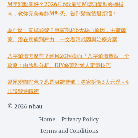
M字額點算好？2026年6款最強M型頭髮型終極指
南，教你完美修飾M型禿、告別髮線後退煩惱！
為什麼一直掉頭髮？專家剖析6大核心原因，由荷爾
蒙、潛在疾病到壓力，一文看清成因與治療方案
八字瀏海怎麼剪？終極20招瘦面「八字瀏海造型」全
攻略：由臉型分析、DIY修剪到懶人定型技巧
髮尾變咖啡色？恐是身體警號！專家拆解3大元兇＋4
步護髮逆轉術
© 2026 nhau
Home
Privacy Policy
Terms and Conditions