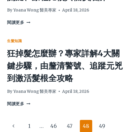
惠
人
差？
士
專
By
Yoana Wong 醫美專家
April 18, 2026
切
家
勿
教
【2026
閱讀更多
亂
你
香
試！
5
港
步
髮
生髮知識
解
際
狂掉髮怎麼辦？專家詳解4大關
決，
線
由
價
鍵步驟，由釐清警號、追蹤元兇
揀
錢】
啱
植
到激活髮根全攻略
硬
髮
水
要
過
幾
By
Yoana Wong 醫美專家
April 18, 2026
濾
錢？
器
全
狂
閱讀更多
到
面
掉
護
剖
髮
理，
析
怎
Page
Previous
1
…
46
47
48
49
全
5
麼
面