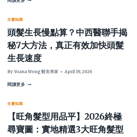
閱讀更多
髮
推
皮
根
薦】
痕
危
醫
癢】
生髮知識
機
生
為
頭髮生長慢點算？中西醫聯手揭
(附
拆
什
梳
解
麼
秘7大方法，真正有效加快頭髮
子
3
頭
清
大
髮
生長速度
潔
元
愈
刷/
兇，
洗
清
由
愈
By
Yoana Wong 醫美專家
April 19, 2026
潔
藥
油？
器
用
皮
頭
閱讀更多
選
洗
膚
髮
購
頭
科
生
攻
水
醫
長
生髮知識
略)
到
生
慢
【旺角髮型用品平】2026終極
治
詳
點
療
解
算？
尋寶圖：實地精選3大旺角髮型
全
5
中
攻
大
西