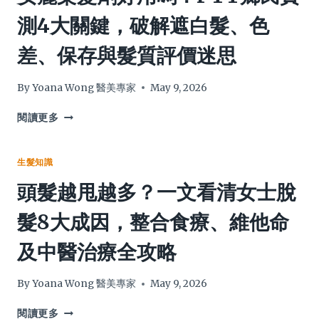
4
構
測4大關鍵，破解遮白髮、色
大
能
警
淤
差、保存與髮質評價迷思
號
奇
及
朗
求
4
By
Yoana Wong 醫美專家
May 9, 2026
醫
大
懶
功
安
閱讀更多
人
效
麗
包
與
染
作
髮
生髮知識
用：
劑
頭髮越甩越多？一文看清女士脫
由
好
成
用
髮8大成因，整合食療、維他命
分、
嗎？
副
PTT
及中醫治療全攻略
作
鄉
用
民
到
實
By
Yoana Wong 醫美專家
May 9, 2026
食
測
法
4
頭
閱讀更多