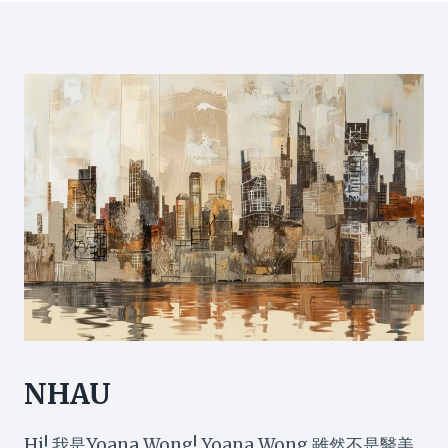
維
文
他
看
命
懂
及
5
中
大
醫
成
治
因、
療
症
全
狀
攻
及
略
治
療
方
法，
告
別
惱
人
額
NHAU
頭
痕！
Hi! 我是Yoana Wong! Yoana Wong 雖然不是醫美