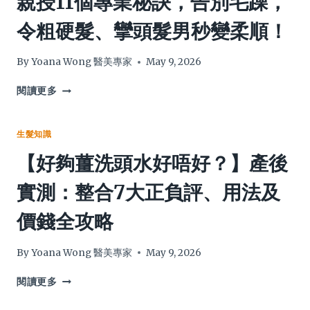
親授11個專業秘訣，告別毛躁，
因
解
令粗硬髮、攣頭髮男秒變柔順！
＋
4
11
大
招
核
By
Yoana Wong 醫美專家
May 9, 2026
終
心
極
頭
「揉
閱讀更多
生
療
頭
髮
SPA
髮」
全
好
是
生髮知識
攻
處，
護
【好夠薑洗頭水好唔好？】產後
略
從
髮
根
大
實測：整合7大正負評、用法及
源
忌？
逆
髮
價錢全攻略
轉
型
頭
師
皮
親
By
Yoana Wong 醫美專家
May 9, 2026
初
授
老、
11
【好
閱讀更多
重
個
夠
塑
專
薑