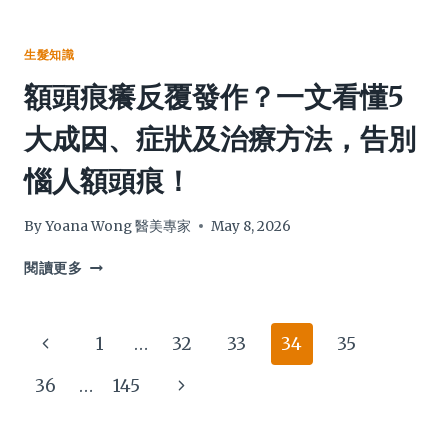
禁
大
髮
忌
關
越
的
鍵，
甩
生髮知識
終
破
越
額頭痕癢反覆發作？一文看懂5
極
解
多？
指
遮
一
大成因、症狀及治療方法，告別
南
白
文
髮、
看
惱人額頭痕！
色
清
差、
女
保
士
By
Yoana Wong 醫美專家
May 8, 2026
存
脫
與
髮
額
閱讀更多
髮
8
頭
質
大
痕
評
成
癢
Page
Previous
1
…
32
33
34
35
價
因，
反
迷
整
覆
navigation
Page
Next
36
…
145
思
合
發
食
作？
Page
療、
一