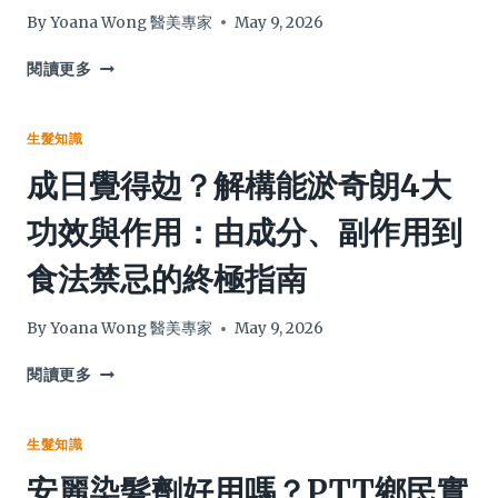
錢
南：
By
Yoana Wong 醫美專家
May 9, 2026
全
專
攻
家
【條
閱讀更多
略
拆
頸
解
生
17
咗
生髮知識
種
粒
成日覺得攰？解構能淤奇朗4大
必
嘢】
食
良
功效與作用：由成分、副作用到
生
性
髮
定
食法禁忌的終極指南
食
惡
物
性？
與
醫
By
Yoana Wong 醫美專家
May 9, 2026
9
生
大
拆
成
閱讀更多
關
解
日
鍵
9
覺
維
大
得
生髮知識
他
成
攰？
安麗染髮劑好用嗎？PTT鄉民實
命
因、
解