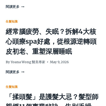
【頭
閱讀更多
頂
禿
女
生髮知識
生
經常腦疲勞、失眠？拆解4大核
自
救】
心頭療spa好處，從根源逆轉頭
髮
線
皮初老、重塑深層睡眠
漸
闊
點
By
Yoana Wong 醫美專家
May 9, 2026
算
好？
經
閱讀更多
專
常
家
腦
拆
疲
生髮知識
解
勞、
「揉頭髮」是護髮大忌？髮型師
7
失
大
眠？
成
拆