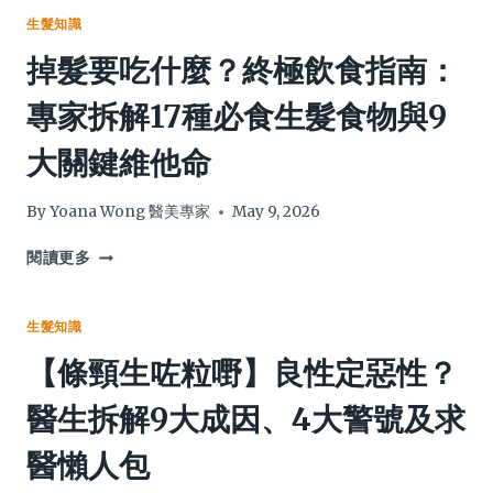
深
業
洗
生髮知識
層
秘
頭
掉髮要吃什麼？終極飲食指南：
睡
訣，
水
眠
告
好
專家拆解17種必食生髮食物與9
別
唔
毛
好？】
大關鍵維他命
躁，
產
令
後
粗
實
By
Yoana Wong 醫美專家
May 9, 2026
硬
測：
髮、
整
掉
閱讀更多
攣
合
髮
頭
7
要
髮
大
吃
生髮知識
男
正
什
【條頸生咗粒嘢】良性定惡性？
秒
負
麼？
變
評、
終
醫生拆解9大成因、4大警號及求
柔
用
極
順！
法
飲
醫懶人包
及
食
價
指