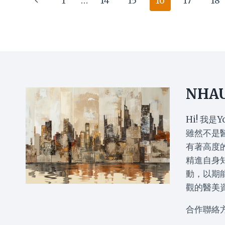
1
…
14
15
16
17
18
後
頭
治
選
遺
髮
療
到
navigation
Page
症？
9
終
用
專
個
極
法
家
由
指
終
詳
港
南
極
解
鐵
指
4
高
南
大
層
NHA
關
變
鍵：
身
由
香
Hi! 我是Y
黃
港
雖然不是
金
集
有著高度
護
體
精進自身
理
回
期
憶
動，以期
到
的
觀的醫美
長
不
遠
為
合作聯絡
保
人
養，
知