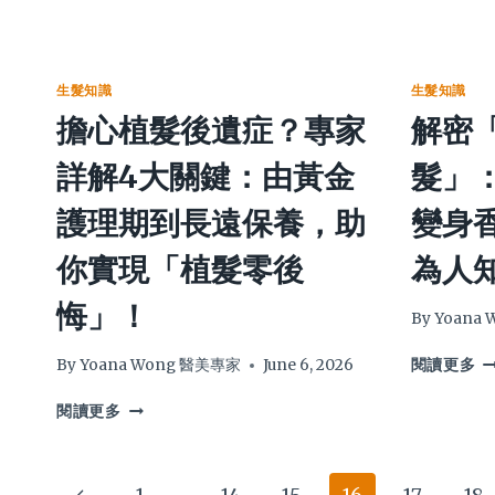
髮
越
對
顯
女
吹
策，
白
自
越
從
髮
救】
傷
成
色
生髮知識
生髮知識
拆
2
因、
推
擔心植髮後遺症？專家
解密
解
最
保
薦
8
強
養
專
詳解4大關鍵：由黃金
髮」
大
10
到
業
甩
款
時
技
護理期到長遠保養，助
變身
頭
熱
尚
巧
髮
噴
造
及
你實現「植髮零後
為人
原
霧
型
持
因，
推
全
久
悔」！
由
薦
By
Yoana
攻
秘
自
髮
略
訣
解
我
型
By
Yoana Wong 醫美專家
June 6, 2026
閱讀更多
密
檢
師
擔
「
測
實
閱讀更多
心
仔
到
測
植
三
生
由
髮
條
髮
揀
Page
Previous