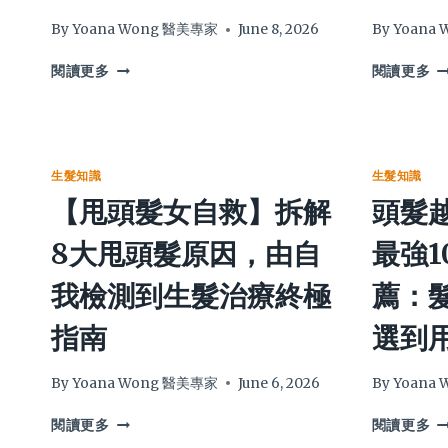
By
Yoana Wong 醫美專家
June 8, 2026
By
Yoana
整
告
閱讀更多
閱讀更多
頭
別
白
染
髮
髮
顯
失
老
敗
生髮知識
生髮知識
又
2
【甩頭髮女自救】拆解
頭髮越
憔
頭
悴？
髮
8大甩頭髮原因，由自
最強1
專
染
家
色
我檢測到生髮治療終極
薦：
揭
終
示
極
指南
選到
5
指
大
南
逆
精
By
Yoana Wong 醫美專家
June 6, 2026
By
Yoana
齡
選
【甩
頭
養
4
閱讀更多
閱讀更多
頭
髮
護
大