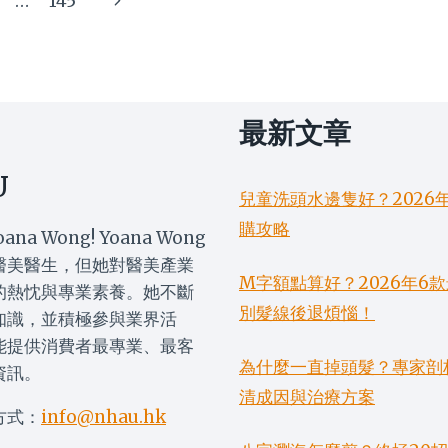
…
145
大
攻
」：
關
略
Page
鍵：
用
法、
功
最新文章
效
至
購
U
買
兒童洗頭水邊隻好？2026
全
購攻略
oana Wong! Yoana Wong
攻
略
醫美醫生，但她對醫美產業
M字額點算好？2026年
的熱忱與專業素養。她不斷
別髮線後退煩惱！
知識，並積極參與業界活
能提供消費者最專業、最客
為什麼一直掉頭髮？專家剖
資訊。
清成因與治療方案
方式：
info@nhau.hk