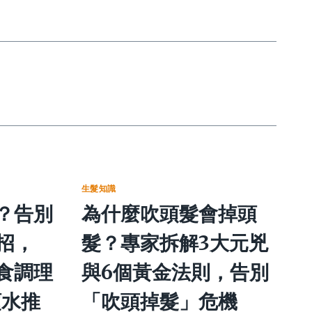
生髮知識
？告別
為什麼吹頭髮會掉頭
招，
髮？專家拆解3大元兇
食調理
與6個黃金法則，告別
頭水推
「吹頭掉髮」危機