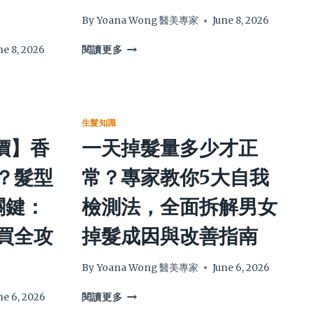
By
Yoana Wong 醫美專家
June 8, 2026
為
ne 8, 2026
閱讀更多
什
麼
吹
頭
髮
生髮知識
會
評價】香
一天掉髮量多少才正
掉
頭
？髮型
常？專家教你5大自我
髮？
專
關鍵：
檢測法，全面拆解男女
家
拆
買全攻
掉髮成因與改善指南
解
3
大
By
Yoana Wong 醫美專家
June 6, 2026
元
一
兇
ne 6, 2026
閱讀更多
天
與