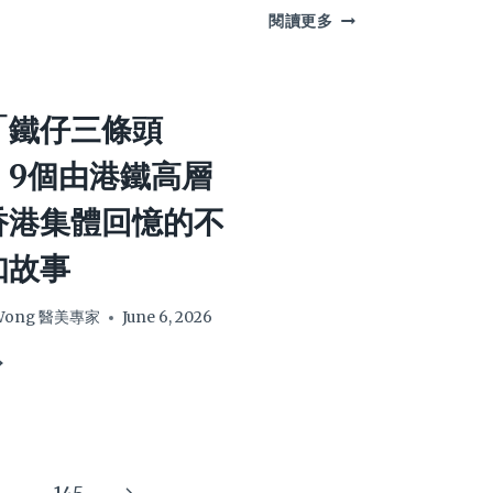
【NAPLA
由
閱讀更多
髮
正
油
確
？
評
洗
026
價】
護、
「鐵仔三條頭
香
、
飲
港
食
：9個由港鐵高層
潮
調
濕
理
香港集體回憶的不
天
到
氣
2026
知故事
救
控
星？
油
：
髮
 Wong 醫美專家
June 6, 2026
洗
型
頭
師
水
實
推
鐵
測
薦
，
解
終
構
極
5
全
Next