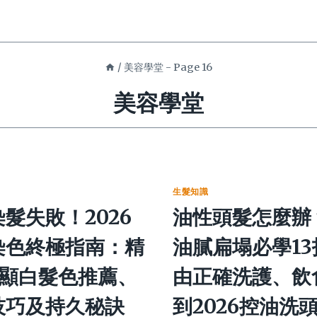
/
美容學堂
- Page 16
美容學堂
生髮知識
髮失敗！2026
油性頭髮怎麼辦
染色終極指南：精
油膩扁塌必學13
大顯白髮色推薦、
由正確洗護、飲
技巧及持久秘訣
到2026控油洗