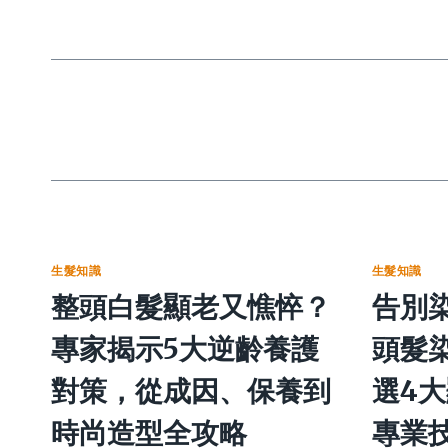
生髮知識
生髮知識
整頭白髮顯老又憔悴？
告別染
專家揭示5大逆齡養護
頭髮
對策，從成因、保養到
選4
時尚造型全攻略
專業