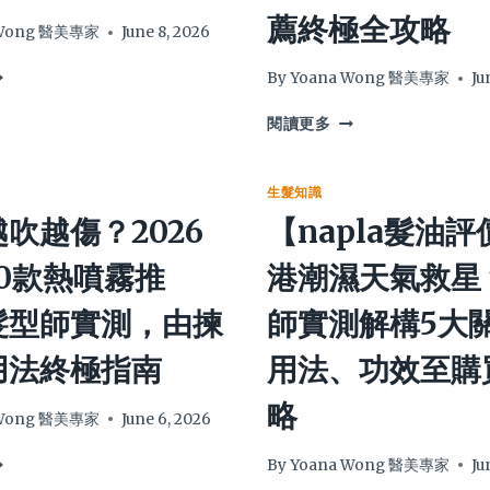
薦終極全攻略
 Wong 醫美專家
June 8, 2026
By
Yoana Wong 醫美專家
Ju
油
閱讀更多
性
頭
！
髮
生髮知識
026
怎
吹越傷？2026
【napla髮油
麼
辦？
0款熱噴霧推
港潮濕天氣救星
告
別
髮型師實測，由揀
師實測解構5大
油
膩
用法終極指南
用法、功效至購
扁
：
塌
略
必
 Wong 醫美專家
June 6, 2026
學
13
By
Yoana Wong 醫美專家
Ju
招，