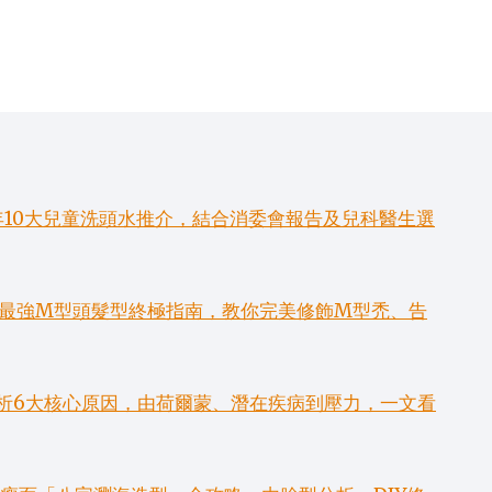
拆
解
男
女
掉
髮
成
因
與
改
年10大兒童洗頭水推介，結合消委會報告及兒科醫生選
善
指
南
6款最強M型頭髮型終極指南，教你完美修飾M型禿、告
析6大核心原因，由荷爾蒙、潛在疾病到壓力，一文看